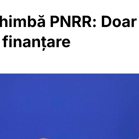
chimbă PNRR: Doar 
 finanțare