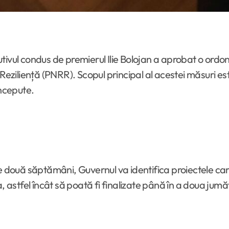
tivul condus de premierul Ilie Bolojan a aprobat o ord
 Reziliență (PNRR). Scopul principal al acestei măsuri es
începute.
le două săptămâni, Guvernul va identifica proiectele car
stfel încât să poată fi finalizate până în a doua jumă