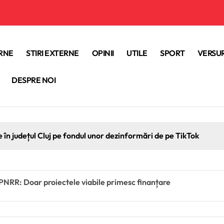
ERNE
STIRI EXTERNE
OPINII
UTILE
SPORT
VERSUR
DESPRE NOI
e în județul Cluj pe fondul unor dezinformări de pe TikTok
PNRR: Doar proiectele viabile primesc finanțare