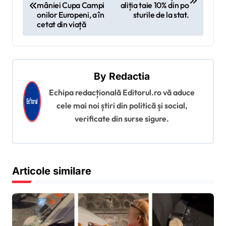
mâniei Cupa Campi
aliția taie 10% din po
v
onilor Europeni, a în
sturile de la stat.
cetat din viață
i
g
a
By
Redactia
r
Echipa redacțională Editorul.ro vă aduce
e
cele mai noi știri din politică și social,
î
verificate din surse sigure.
n
a
r
Articole similare
t
i
c