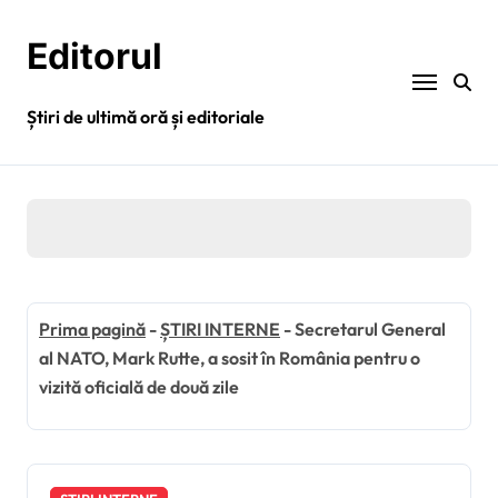
Sari
la
Editorul
conținut
Știri de ultimă oră și editoriale
Prima pagină
-
ȘTIRI INTERNE
-
Secretarul General
al NATO, Mark Rutte, a sosit în România pentru o
vizită oficială de două zile