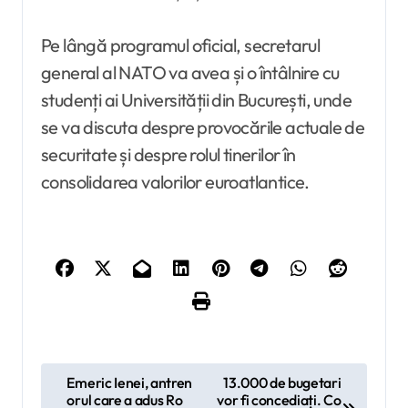
Pe lângă programul oficial, secretarul
general al NATO va avea și o întâlnire cu
studenți ai Universității din București, unde
se va discuta despre provocările actuale de
securitate și despre rolul tinerilor în
consolidarea valorilor euroatlantice.
N
Emeric Ienei, antren
13.000 de bugetari
orul care a adus Ro
vor fi concediați. Co
a