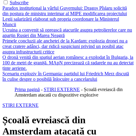
Subscribe
Paradox instituțional la vârful Guvernului: Dragoș Pîslaru solicită
din postura de ministru interimar al MIPE modificarea proiectului
Legii salarizării elaborat sub propria coordonare la Ministerul
Muncii
Ucraina a convenit să oprească atacurile asupra petrolierelor care nu
aparțin Rusiei din Marea Neagră
Primele concluzii ale anchetei de la Kardam: explozia dronei nu a
creat cratere adânci, dar ridică suspiciuni privind un posibil atac
asupra infrastructurii critice
O dronă venită din spațiul aerian românesc a explodat în Bulgaria, la
100 de metri de graniță. MApN precizează că radarele nu au detectat
ținte aeriene.
Scenariu exploziv în Germania: partidul lui Friedrich Merz discută
în culise despre o posibilă înlocuire a cancelarului
Prima pagină
-
STIRI EXTERNE
-
Școală evreiască din
Amsterdam atacată cu dispozitive explozive
STIRI EXTERNE
Școală evreiască din
Amsterdam atacată cu