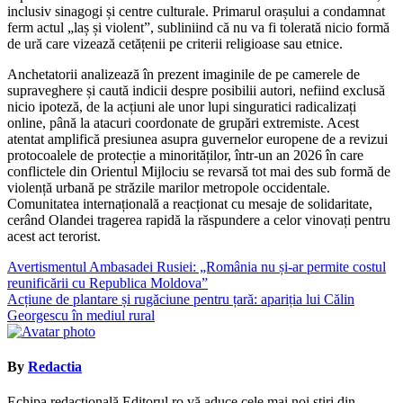
inclusiv sinagogi și centre culturale. Primarul orașului a condamnat
ferm actul „laș și violent”, subliniind că nu va fi tolerată nicio formă
de ură care vizează cetățenii pe criterii religioase sau etnice.
Anchetatorii analizează în prezent imaginile de pe camerele de
supraveghere și caută indicii despre posibilii autori, nefiind exclusă
nicio ipoteză, de la acțiuni ale unor lupi singuratici radicalizați
online, până la atacuri coordonate de grupări extremiste. Acest
atentat amplifică presiunea asupra guvernelor europene de a revizui
protocoalele de protecție a minorităților, într-un an 2026 în care
conflictele din Orientul Mijlociu se revarsă tot mai des sub formă de
violență urbană pe străzile marilor metropole occidentale.
Comunitatea internațională a reacționat cu mesaje de solidaritate,
cerând Olandei tragerea rapidă la răspundere a celor vinovați pentru
acest act terorist.
Navigare
Avertismentul Ambasadei Rusiei: „România nu și-ar permite costul
reunificării cu Republica Moldova”
în
Acțiune de plantare și rugăciune pentru țară: apariția lui Călin
articole
Georgescu în mediul rural
By
Redactia
Echipa redacțională Editorul.ro vă aduce cele mai noi știri din