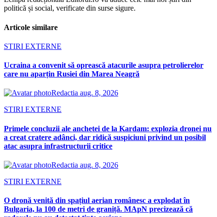
politică și social, verificate din surse sigure.
Articole similare
STIRI EXTERNE
Ucraina a convenit să oprească atacurile asupra petrolierelor
care nu aparțin Rusiei din Marea Neagră
Redactia
aug. 8, 2026
STIRI EXTERNE
Primele concluzii ale anchetei de la Kardam: explozia dronei nu
a creat cratere adânci, dar ridică suspiciuni privind un posibil
atac asupra infrastructurii critice
Redactia
aug. 8, 2026
STIRI EXTERNE
O dronă venită din spațiul aerian românesc a explodat în
Bulgaria, la 100 de metri de graniță. MApN precizează că