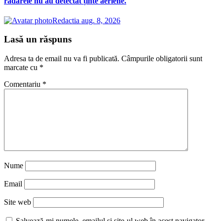
radarele nu au detectat ținte aeriene.
Redactia
aug. 8, 2026
Lasă un răspuns
Adresa ta de email nu va fi publicată.
Câmpurile obligatorii sunt
marcate cu
*
Comentariu
*
Nume
Email
Site web
Salvează-mi numele, emailul și site-ul web în acest navigator