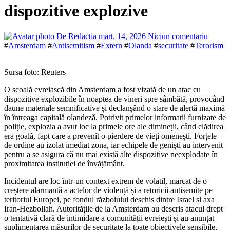
dispozitive explozive
De Redactia
mart. 14, 2026
Niciun comentariu
#
Amsterdam
#
Antisemitism
#
Extern
#
Olanda
#
securitate
#
Terorism
Sursa foto: Reuters
O școală evreiască din Amsterdam a fost vizată de un atac cu
dispozitive explozibile în noaptea de vineri spre sâmbătă, provocând
daune materiale semnificative și declanșând o stare de alertă maximă
în întreaga capitală olandeză. Potrivit primelor informații furnizate de
poliție, explozia a avut loc la primele ore ale dimineții, când clădirea
era goală, fapt care a prevenit o pierdere de vieți omenești. Forțele
de ordine au izolat imediat zona, iar echipele de geniști au intervenit
pentru a se asigura că nu mai există alte dispozitive neexplodate în
proximitatea instituției de învățământ.
Incidentul are loc într-un context extrem de volatil, marcat de o
creștere alarmantă a actelor de violență și a retoricii antisemite pe
teritoriul Europei, pe fondul războiului deschis dintre Israel și axa
Iran-Hezbollah. Autoritățile de la Amsterdam au descris atacul drept
o tentativă clară de intimidare a comunității evreiești și au anunțat
suplimentarea măsurilor de securitate la toate obiectivele sensibile,