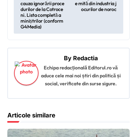
g
cauza ignorării proce
e mită din industria j
durilor de la Cotroce
ocurilor de noroc
a
ni. Lista completă a
r
miniștrilor (conform
G4Media)
e
î
n
By
Redactia
a
Echipa redacțională Editorul.ro vă
r
aduce cele mai noi știri din politică și
t
social, verificate din surse sigure.
i
c
o
Articole similare
l
e