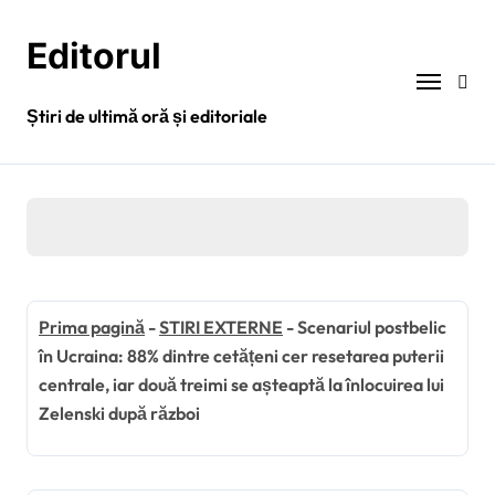
Sari
la
Editorul
conținut
Știri de ultimă oră și editoriale
Prima pagină
-
STIRI EXTERNE
-
Scenariul postbelic
în Ucraina: 88% dintre cetățeni cer resetarea puterii
centrale, iar două treimi se așteaptă la înlocuirea lui
Zelenski după război