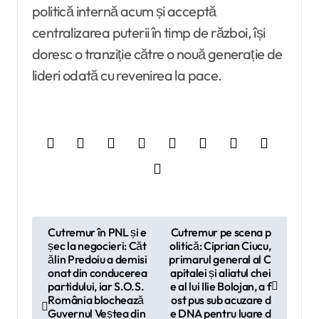
politică internă acum și acceptă
centralizarea puterii în timp de război, își
doresc o tranziție către o nouă generație de
lideri odată cu revenirea la pace.
N
Cutremur în PNL și e
Cutremur pe scena p
șec la negocieri: Căt
olitică: Ciprian Ciucu,
a
ălin Predoiu a demisi
primarul general al C
v
onat din conducerea
apitalei și aliatul chei
partidului, iar S.O.S.
e al lui Ilie Bolojan, a f
i
România blochează
ost pus sub acuzare d
Guvernul Veștea din
e DNA pentru luare d