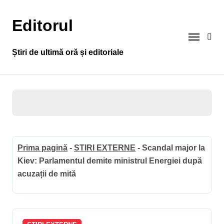
Sari
la
Editorul
conținut
Știri de ultimă oră și editoriale
Prima pagină
-
STIRI EXTERNE
-
Scandal major la
Kiev: Parlamentul demite ministrul Energiei după
acuzații de mită