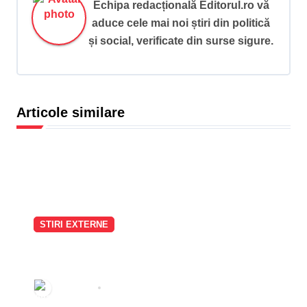
Echipa redacțională Editorul.ro vă
e
aduce cele mai noi știri din politică
î
și social, verificate din surse sigure.
n
a
r
Articole similare
t
i
c
o
l
STIRI EXTERNE
e
Scenariu exploziv în Germania:
partidul lui Friedrich Merz discută
în culise despre o posibilă
Redactia
aug. 7, 2026
înlocuire a cancelarului