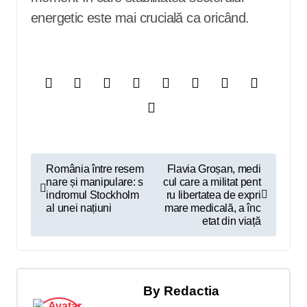
energetic este mai crucială ca oricând.
N
România între resem
Flavia Groșan, medi
nare și manipulare: s
cul care a militat pent
a
indromul Stockholm
ru libertatea de expri
v
al unei națiuni
mare medicală, a înc
etat din viață
i
g
a
By
Redactia
r