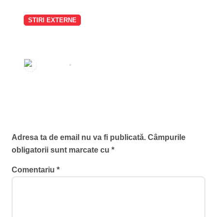
STIRI EXTERNE
Vot crucial în Senatul SUA privind
acuzarea lui Anthony Fauci de
sfidarea Congresului: Rand Paul
Redactia
aug. 6, 2026
cere sesizarea imediată a
Departamentului de Justiție
Lasă un răspuns
Adresa ta de email nu va fi publicată.
Câmpurile
obligatorii sunt marcate cu
*
Comentariu
*