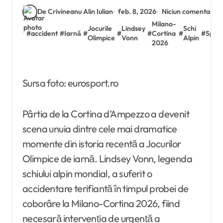
De Crivineanu Alin Iulian
feb. 8, 2026
Niciun comentariu
Milano-
Jocurile
Lindsey
Schi
#
accident
#
Iarnă
#
#
#
Cortina
#
#
Spor
Olimpice
Vonn
Alpin
2026
Sursa foto: eurosport.ro
Pârtia de la Cortina d’Ampezzo a devenit
scena unuia dintre cele mai dramatice
momente din istoria recentă a Jocurilor
Olimpice de iarnă. Lindsey Vonn, legenda
schiului alpin mondial, a suferit o
accidentare terifiantă în timpul probei de
coborâre la Milano-Cortina 2026, fiind
necesară intervenția de urgență a