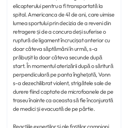
elicopterului pentru a fi transportată la
spital. Americanca de 41 de ani, care uimise
lumea sportului prin decizia de a reveni din
retragere și de a concura deși suferise o
ruptură de ligament încrucișat anterior cu
doar câteva săptămâni în urmă, s-a
prăbușit la doar câteva secunde după
start. În momentul aterizării după o săritură
perpendiculară pe panta înghețată, Vonn
s-a dezechilibrat violent, strigătele sale de
durere fiind captate de microfoanele de pe
traseu înainte ca aceasta să fie înconjurată
de medici și evacuată de pe pârtie.
Reacțiile experților și ale foștilor campioni