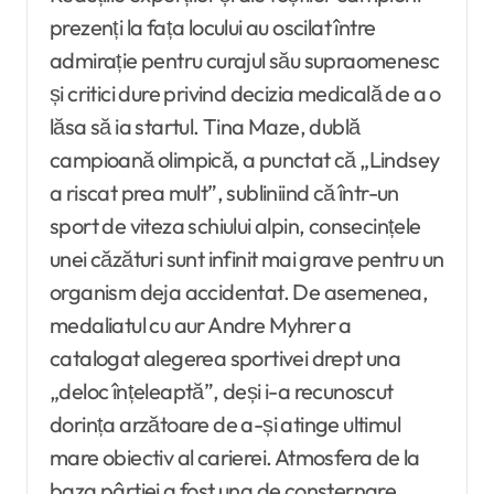
prezenți la fața locului au oscilat între
admirație pentru curajul său supraomenesc
și critici dure privind decizia medicală de a o
lăsa să ia startul. Tina Maze, dublă
campioană olimpică, a punctat că „Lindsey
a riscat prea mult”, subliniind că într-un
sport de viteza schiului alpin, consecințele
unei căzături sunt infinit mai grave pentru un
organism deja accidentat. De asemenea,
medaliatul cu aur Andre Myhrer a
catalogat alegerea sportivei drept una
„deloc înțeleaptă”, deși i-a recunoscut
dorința arzătoare de a-și atinge ultimul
mare obiectiv al carierei. Atmosfera de la
baza pârtiei a fost una de consternare,