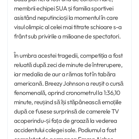
membrii echipei SUA și familia sportivei
asistând neputincioși la momentul în care
visul olimpic al celei mai titrate schioare s-a
frânt sub privirile a milioane de spectatori.
În umbra acestei tragedii, competiția a fost
reluată după zeci de minute de întrerupere,
iar medalia de aur a rămas tot în tabăra
americană. Breezy Johnson a reușit o cursă
fenomenală, oprind cronometrul la 1:36,10
minute, reușind să își stăpânească emoțiile
după ce fusese surprinsă de camerele TV
acoperindu-și fața de groază la vederea
accidentului colegei sale. Podiumul a fost