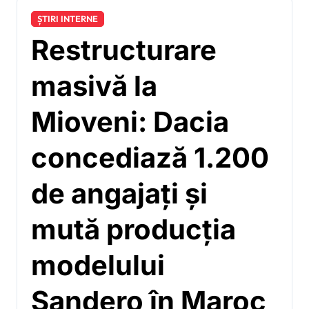
ȘTIRI INTERNE
Restructurare
masivă la
Mioveni: Dacia
concediază 1.200
de angajați și
mută producția
modelului
Sandero în Maroc