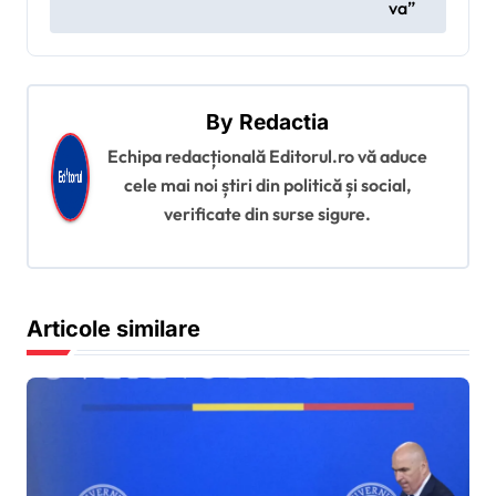
i
va”
g
a
r
By
Redactia
e
Echipa redacțională Editorul.ro vă aduce
î
cele mai noi știri din politică și social,
verificate din surse sigure.
n
a
r
Articole similare
t
i
c
o
l