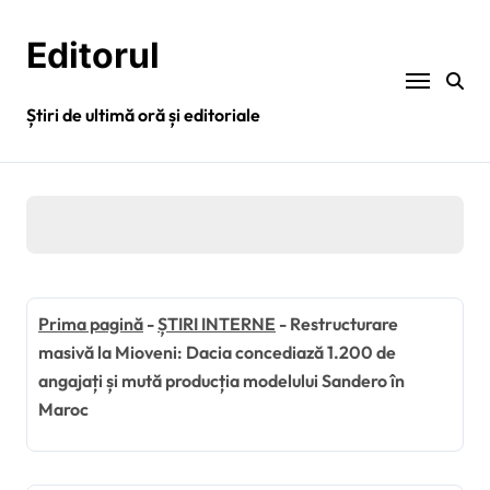
Sari
la
Editorul
conținut
Știri de ultimă oră și editoriale
Prima pagină
-
ȘTIRI INTERNE
-
Restructurare
masivă la Mioveni: Dacia concediază 1.200 de
angajați și mută producția modelului Sandero în
Maroc