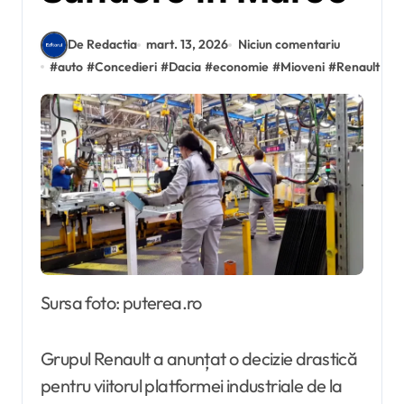
De Redactia
mart. 13, 2026
Niciun comentariu
#
auto
#
Concedieri
#
Dacia
#
economie
#
Mioveni
#
Renault
Sursa foto: puterea.ro
Grupul Renault a anunțat o decizie drastică
pentru viitorul platformei industriale de la