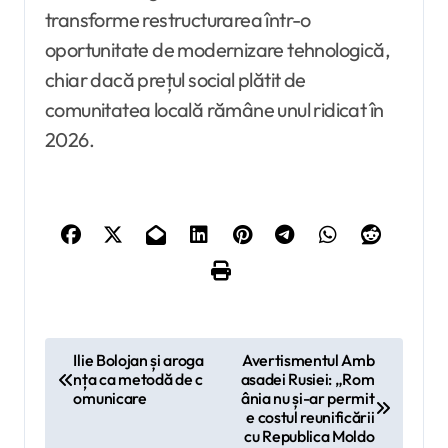
transforme restructurarea într-o
oportunitate de modernizare tehnologică,
chiar dacă prețul social plătit de
comunitatea locală rămâne unul ridicat în
2026.
N
Ilie Bolojan și aroga
Avertismentul Amb
nța ca metodă de c
asadei Rusiei: „Rom
a
omunicare
ânia nu și-ar permit
v
e costul reunificării
cu Republica Moldo