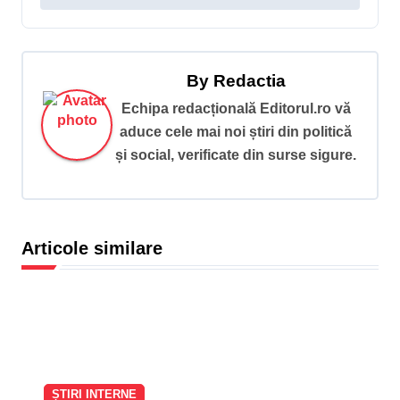
r
e
î
By
Redactia
n
Echipa redacțională Editorul.ro vă
aduce cele mai noi știri din politică
a
și social, verificate din surse sigure.
r
t
i
Articole similare
c
o
l
e
ȘTIRI INTERNE