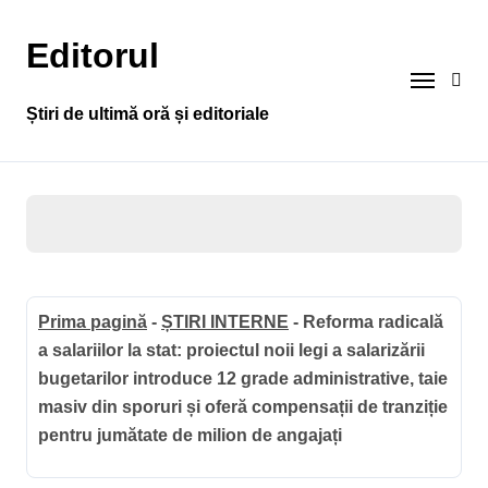
Sari
la
Editorul
conținut
Știri de ultimă oră și editoriale
Prima pagină
-
ȘTIRI INTERNE
-
Reforma radicală
a salariilor la stat: proiectul noii legi a salarizării
bugetarilor introduce 12 grade administrative, taie
masiv din sporuri și oferă compensații de tranziție
pentru jumătate de milion de angajați