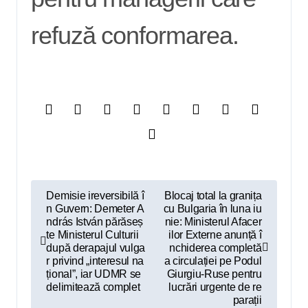
refuză conformarea.
N
Demisie ireversibilă î
Blocaj total la granița
n Guvern: Demeter A
cu Bulgaria în luna iu
a
ndrás István părăseș
nie: Ministerul Afacer
v
te Ministerul Culturii
ilor Externe anunță î
după derapajul vulga
nchiderea completă
i
r privind „interesul na
a circulației pe Podul
țional”, iar UDMR se
Giurgiu-Ruse pentru
g
delimitează complet
lucrări urgente de re
parații
a