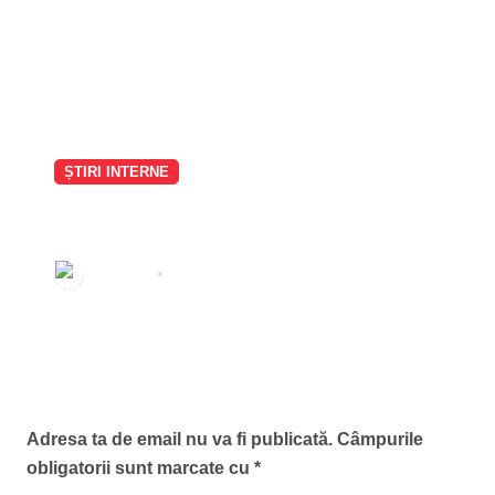
social
ȘTIRI INTERNE
Incident pe Bulevardul Eroilor din
București: Carmen Șerban
susține că a căzut cu mașina în
Redactia
aug. 7, 2026
craterul format de o surpare de
carosabil
Lasă un răspuns
Adresa ta de email nu va fi publicată.
Câmpurile
obligatorii sunt marcate cu
*