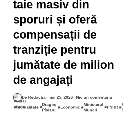
taie masiv din
sporuri și oferă
compensații de
tranziție pentru
jumătate de milion
de angajați
De Redactia
mai 25, 2026
Niciun comentariu
Dragoș
Ministerul
Ref
#
actualitate
#
#
Economic
#
#
PNRR
#
Pîslaru
Muncii
Sala