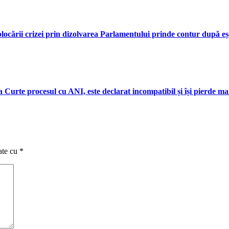
eblocării crizei prin dizolvarea Parlamentului prinde contur după eș
a Curte procesul cu ANI, este declarat incompatibil și își pierde m
ate cu
*