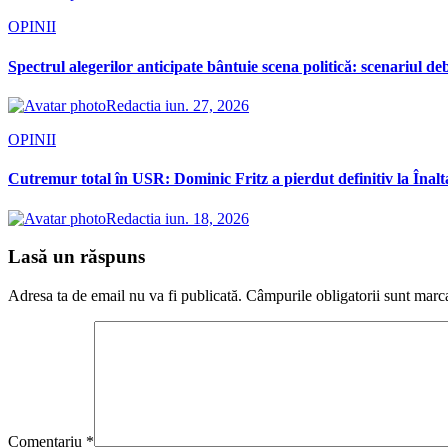
OPINII
Spectrul alegerilor anticipate bântuie scena politică: scenariul d
Redactia
iun. 27, 2026
OPINII
Cutremur total în USR: Dominic Fritz a pierdut definitiv la Înalt
Redactia
iun. 18, 2026
Lasă un răspuns
Adresa ta de email nu va fi publicată.
Câmpurile obligatorii sunt marc
Comentariu
*