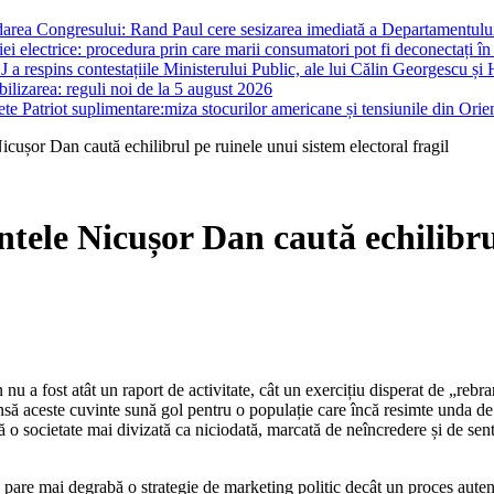
darea Congresului: Rand Paul cere sesizarea imediată a Departamentului 
i electrice: procedura prin care marii consumatori pot fi deconectați în
J a respins contestațiile Ministerului Public, ale lui Călin Georgescu și 
ilizarea: reguli noi de la 5 august 2026
te Patriot suplimentare:miza stocurilor americane și tensiunile din Orie
icușor Dan caută echilibrul pe ruinele unui sistem electoral fragil
ntele Nicușor Dan caută echilibru
nsă aceste cuvinte sună gol pentru o populație care încă resimte unda de ș
ată o societate mai divizată ca niciodată, marcată de neîncredere și de sen
pare mai degrabă o strategie de marketing politic decât un proces autenti