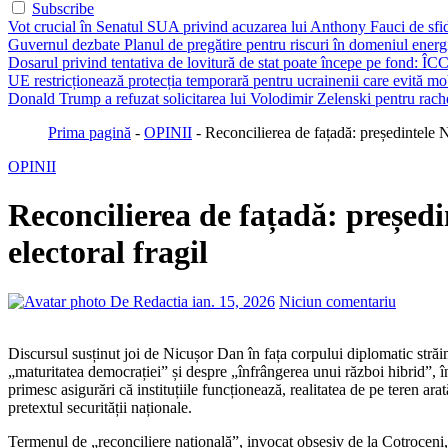
Subscribe
Vot crucial în Senatul SUA privind acuzarea lui Anthony Fauci de sfi
Guvernul dezbate Planul de pregătire pentru riscuri în domeniul energie
Dosarul privind tentativa de lovitură de stat poate începe pe fond: ÎCC
UE restricționează protecția temporară pentru ucrainenii care evită mob
Donald Trump a refuzat solicitarea lui Volodimir Zelenski pentru rache
Prima pagină
-
OPINII
-
Reconcilierea de fațadă: președintele N
OPINII
Reconcilierea de fațadă: președi
electoral fragil
De Redactia
ian. 15, 2026
Niciun comentariu
Discursul susținut joi de Nicușor Dan în fața corpului diplomatic străin nu a fost atât un raport de activitate, cât un exercițiu disperat de „rebranding” al stabilității naționale. Președintele a vorbit despre
„maturitatea democrației” și despre „înfrângerea unui război hibrid”, î
primesc asigurări că instituțiile funcționează, realitatea de pe teren ar
pretextul securității naționale.
Termenul de „reconciliere națională”, invocat obsesiv de la Cotroceni, 