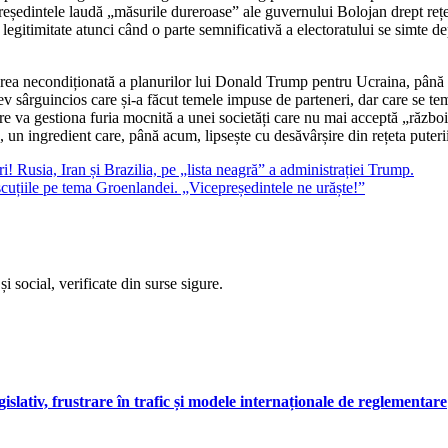
reședintele laudă „măsurile dureroase” ale guvernului Bolojan drept rețe
 legitimitate atunci când o parte semnificativă a electoratului se simte de
nerea necondiționată a planurilor lui Donald Trump pentru Ucraina, până 
v sârguincios care și-a făcut temele impuse de parteneri, dar care se te
re va gestiona furia mocnită a unei societăți care nu mai acceptă „războiu
, un ingredient care, până acum, lipsește cu desăvârșire din rețeta puterii
a, Iran și Brazilia, pe „lista neagră” a administrației Trump.
ile pe tema Groenlandei. „Vicepreședintele ne urăște!”
i social, verificate din surse sigure.
gislativ, frustrare în trafic și modele internaționale de reglementare