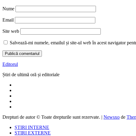
Nume
Email
Site web
Salvează-mi numele, emailul și site-ul web în acest navigator pent
Editorul
Știri de ultimă oră și editoriale
Drepturi de autor © Toate drepturile sunt rezervate.
|
Newsxo
de
Them
ȘTIRI INTERNE
STIRI EXTERNE