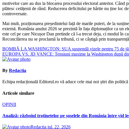
motivelor care au dus la blocarea procesului electoral anterior. Când p
plătesc cetățenii de rând. Reducerea deficitului pe hârtie nu ține loc de
controversate.
Mai mult, poziționarea președintelui față de marile puteri, de la susți
externă. România anului 2026 se prezintă în fața diplomaților ca un ele
este cel pe care Nicușor Dan pretinde că l-a trecut deja, ci modul în ca
Reconcilierea nu se proclamă la tribună, ci se câștigă prin transparență
Navigare
BOMBĂ LA WASHINGTON: SUA suspendă vizele pentru 75 de țări! Rusi
EUROPA VS. JD VANCE: Tensiuni maxime la Washington după discuți
în
articole
By
Redactia
Echipa redacțională Editorul.ro vă aduce cele mai noi știri din politică ș
Articole similare
OPINII
Analiză: războiul trotinetelor pe șoselele din România între vid le
Redactia
iul. 22, 2026