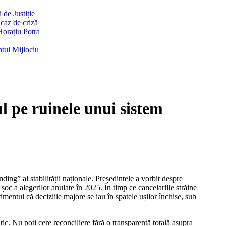
de Justiție
 caz de criză
Horațiu Potra
ntul Mijlociu
l pe ruinele unui sistem
oc a alegerilor anulate în 2025. În timp ce cancelariile străine
timentul că deciziile majore se iau în spatele ușilor închise, sub
c. Nu poți cere reconciliere fără o transparență totală asupra