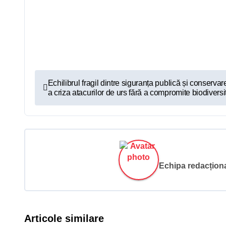
N
Echilibrul fragil dintre siguranța publică și conser
a criza atacurilor de urs fără a compromite biodiversi
a
v
i
g
Echipa redacțional
a
r
Articole similare
e