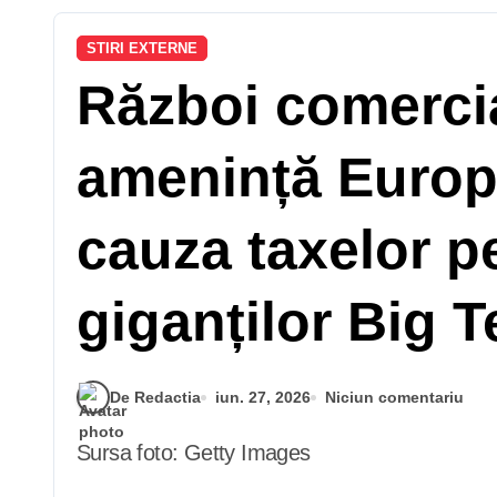
STIRI EXTERNE
Război comercia
amenință Europa
cauza taxelor pe
giganților Big 
De Redactia
iun. 27, 2026
Niciun comentariu
Sursa foto: Getty Images