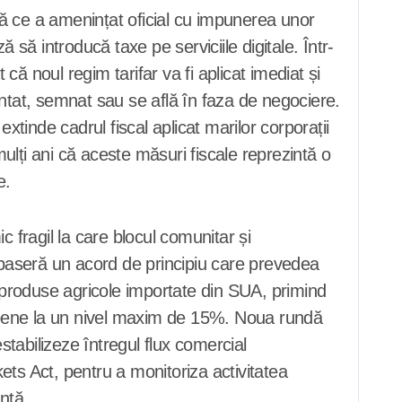
ă ce a amenințat oficial cu impunerea unor
 să introducă taxe pe serviciile digitale. Într-
că noul regim tarifar va fi aplicat imediat și
entat, semnat sau se află în faza de negociere.
xtinde cadrul fiscal aplicat marilor corporații
ți ani că aceste măsuri fiscale reprezintă o
e.
fragil la care blocul comunitar și
baseră un acord de principiu care prevedea
e produse agricole importate din SUA, primind
opene la un nivel maxim de 15%. Noua rundă
tabilizeze întregul flux comercial
kets Act, pentru a monitoriza activitatea
ntă.