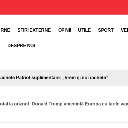
TERNE
STIRI EXTERNE
OPINII
UTILE
SPORT
VE
T
DESPRE NOI
achete Patriot suplimentare: „Vrem și noi rachete”
otal la orizont: Donald Trump amenință Europa cu tarife vama