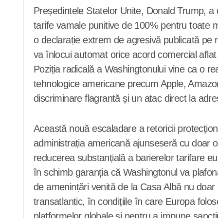
Președintele Statelor Unite, Donald Trump, a 
tarife vamale punitive de 100% pentru toate mărf
o declarație extrem de agresivă publicată pe reț
va înlocui automat orice acord comercial aflat
Poziția radicală a Washingtonului vine ca o rea
tehnologice americane precum Apple, Amazon, 
discriminare flagrantă și un atac direct la adr
Această nouă escaladare a retoricii protecțio
administrația americană ajunseseră cu doar o
reducerea substanțială a barierelor tarifare e
în schimb garanția că Washingtonul va plafon
de amenințări venită de la Casa Albă nu doar c
transatlantic, în condițiile în care Europa fol
platformelor globale și pentru a impune sancț