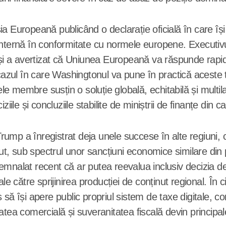
a Europeană publicând o declarație oficială în care își
internă în conformitate cu normele europene. Executiv
 și a avertizat că Uniunea Europeană va răspunde rapid,
ul în care Washingtonul va pune în practică aceste ta
tele membre susțin o soluție globală, echitabilă și multi
iile și concluziile stabilite de miniștrii de finanțe din c
Trump a înregistrat deja unele succese în alte regiuni, 
ecut, sub spectrul unor sancțiuni economice similare di
a semnalat recent că ar putea reevalua inclusiv decizia 
ale către sprijinirea producției de conținut regional. Î
 să își apere public propriul sistem de taxe digitale, c
tea comercială și suveranitatea fiscală devin principal