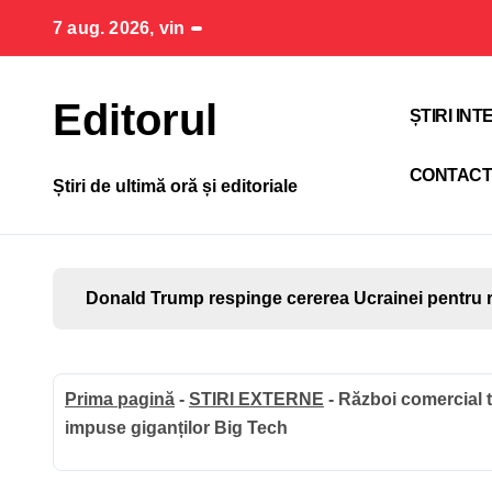
Sari
7 aug. 2026, vin
la
conținut
Editorul
ȘTIRI IN
CONTAC
Știri de ultimă oră și editoriale
Donald Trump respinge cererea Ucrainei pentru r
Prima pagină
-
STIRI EXTERNE
-
Război comercial t
impuse giganților Big Tech