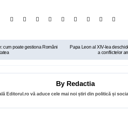
vare: cum poate gestiona Români
Papa Leon al XIV-lea deschide
tatea
a conflictelor 
By
Redactia
ă Editorul.ro vă aduce cele mai noi știri din politică și socia