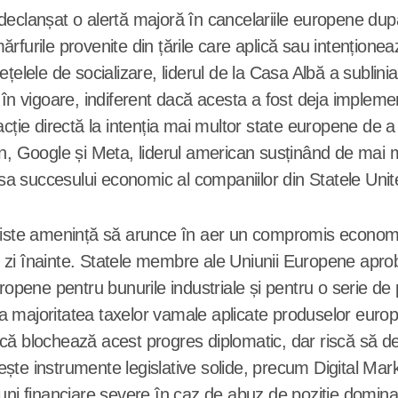
declanșat o alertă majoră în cancelariile europene dup
urile provenite din țările care aplică sau intenționează
elele de socializare, liderul de la Casa Albă a subliniat 
 în vigoare, indiferent dacă acesta a fost deja implem
cție directă la intenția mai multor state europene de a e
Google și Meta, liderul american susținând de mai mul
esa succesului economic al companiilor din Statele Unit
niste amenință să arunce în aer un compromis economic 
 zi înainte. Statele membre ale Uniunii Europene apro
uropene pentru bunurile industriale și pentru o serie d
a majoritatea taxelor vamale aplicate produselor eur
ă blochează acest progres diplomatic, dar riscă să des
osește instrumente legislative solide, precum Digital Mar
iuni financiare severe în caz de abuz de poziție domina