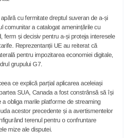
 apără cu fermitate dreptul suveran de a-și
ul comunitar a catalogat amenințările cu
 ferm și decisiv pentru a-și proteja interesele
rife. Reprezentanții UE au reiterat că
laterală pentru impozitarea economiei digitale,
adrul grupului G7.
ceea ce explică parțial aplicarea aceleiași
n partea SUA, Canada a fost constrânsă să își
de a obliga marile platforme de streaming
n ciuda acestor precedente și a avertismentelor
onfigurând terenul pentru o confruntare
ele mize ale disputei.