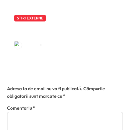
STIRI EXTERNE
Vot crucial în Senatul SUA
privind acuzarea lui Anthony
Fauci de sfidarea Congresului:
Redactia
aug. 6, 2026
Rand Paul cere sesizarea
imediată a Departamentului de
Justiție
Lasă un răspuns
Adresa ta de email nu va fi publicată.
Câmpurile
obligatorii sunt marcate cu
*
Comentariu
*