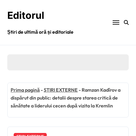
Sari
la
Editorul
conținut
Știri de ultimă oră și editoriale
Prima pagină
-
STIRI EXTERNE
-
Ramzan Kadîrov a
dispărut din public: detalii despre starea critică de
sănătate a liderului cecen după vizita la Kremlin