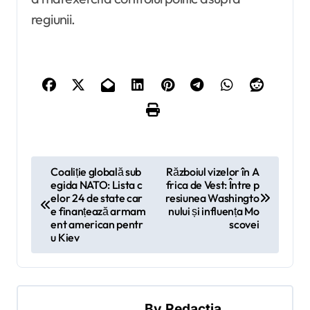
regiunii.
N
Coaliție globală sub
Războiul vizelor în A
egida NATO: Lista c
frica de Vest: Între p
a
elor 24 de state car
resiunea Washingto
v
e finanțează armam
nului și influența Mo
ent american pentr
scovei
i
u Kiev
g
a
r
By
Redactia