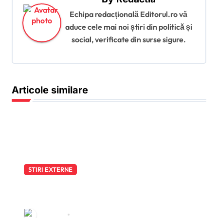
e
Echipa redacțională Editorul.ro vă
î
aduce cele mai noi știri din politică și
social, verificate din surse sigure.
n
a
r
Articole similare
t
i
c
o
l
e
STIRI EXTERNE
Scenariu exploziv în Germania:
partidul lui Friedrich Merz
discută în culise despre o
Redactia
aug. 7, 2026