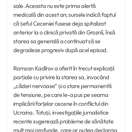
sale. Aceasta nu este prima alertă
medicală din acest an; sursele indică faptul
că șeful Ceceniei fusese deja spitalizat
anterior la o clinică privată din Groznîi, însă
starea sa generală a continuat să se
degradeze progresiv după acel episod.
Ramzan Kadîrov a oferit în trecut explicații
parțiale cu privire la starea sa, invocând
„căderi nervoase” și o stare permanentă
de tensiune, pe care le-a pus pe seama
implicării forțelor cecene în conflictul din
Ucraina. Totuși, investigațiile jurnalistice
recente sugerează probleme de sănătate
mult mai profunde, care ar putea declanșa