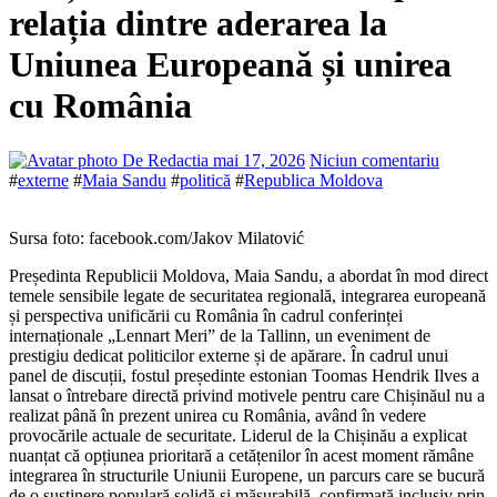
relația dintre aderarea la
Uniunea Europeană și unirea
cu România
De Redactia
mai 17, 2026
Niciun comentariu
#
externe
#
Maia Sandu
#
politică
#
Republica Moldova
Sursa foto: facebook.com/Jakov Milatović
Președinta Republicii Moldova, Maia Sandu, a abordat în mod direct
temele sensibile legate de securitatea regională, integrarea europeană
și perspectiva unificării cu România în cadrul conferinței
internaționale „Lennart Meri” de la Tallinn, un eveniment de
prestigiu dedicat politicilor externe și de apărare. În cadrul unui
panel de discuții, fostul președinte estonian Toomas Hendrik Ilves a
lansat o întrebare directă privind motivele pentru care Chișinăul nu a
realizat până în prezent unirea cu România, având în vedere
provocările actuale de securitate. Liderul de la Chișinău a explicat
nuanțat că opțiunea prioritară a cetățenilor în acest moment rămâne
integrarea în structurile Uniunii Europene, un parcurs care se bucură
de o susținere populară solidă și măsurabilă, confirmată inclusiv prin