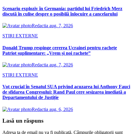
Scenariu exploziv în Germania: partidul lui Friedrich Merz
discută în culise despre o posibilă înlocuire a cancelarului
Redactia
aug. 7, 2026
STIRI EXTERNE
Donald Trump respinge cererea Ucrainei pentru rachete
Patriot suplimentare: „Vrem și noi rachete”
Redactia
aug. 7, 2026
STIRI EXTERNE
Vot crucial în Senatul SUA privind acuzarea lui Anthony Fauci
de sfidarea Congresului: Rand Paul cere sesizarea imediată a
Departamentului de Justiție
Redactia
aug. 6, 2026
Lasă un răspuns
Adresa ta de email nu va fi publicată.
Câmpurile obligatorii sunt