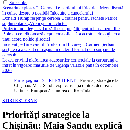
Subscribe
Scenariu exploziv în Germania: partidul lui Friedrich Merz discută
în culise despre o posibilă înlocuire a cancelarului
Donald Trump respinge cererea Ucrainei pentru rachete Patriot
suplimentare: „Vrem și noi rachete”
Proiectul noii legi a salarizării este pregătit pentru Parlament: Ilie
Bolojan condiționează depunerea oficială a acestuia de obținerea
unui acord politic și social
Incident pe Bulevardul Eroilor din București: Carmen Șerban
susține că a căzut cu mașina în craterul format de o surpare de
carosabil
Legea privind plafonarea adaosurilor comerciale la carburanți a
intrat în vigoare: măsurile de urgență valabile până în octombrie
2026
Prima pagină
-
STIRI EXTERNE
-
Priorități strategice la
Chișinău: Maia Sandu explică relația dintre aderarea la
Uniunea Europeană și unirea cu România
STIRI EXTERNE
Priorități strategice la
Chișinău: Maia Sandu explică