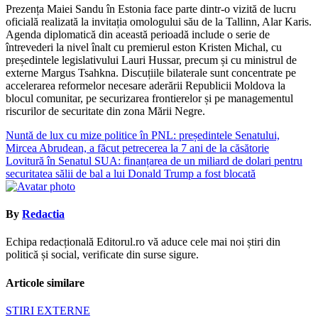
Prezența Maiei Sandu în Estonia face parte dintr-o vizită de lucru
oficială realizată la invitația omologului său de la Tallinn, Alar Karis.
Agenda diplomatică din această perioadă include o serie de
întrevederi la nivel înalt cu premierul eston Kristen Michal, cu
președintele legislativului Lauri Hussar, precum și cu ministrul de
externe Margus Tsahkna. Discuțiile bilaterale sunt concentrate pe
accelerarea reformelor necesare aderării Republicii Moldova la
blocul comunitar, pe securizarea frontierelor și pe managementul
riscurilor de securitate din zona Mării Negre.
Navigare
Nuntă de lux cu mize politice în PNL: președintele Senatului,
Mircea Abrudean, a făcut petrecerea la 7 ani de la căsătorie
în
Lovitură în Senatul SUA: finanțarea de un miliard de dolari pentru
articole
securitatea sălii de bal a lui Donald Trump a fost blocată
By
Redactia
Echipa redacțională Editorul.ro vă aduce cele mai noi știri din
politică și social, verificate din surse sigure.
Articole similare
STIRI EXTERNE