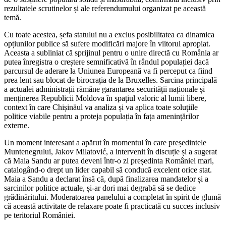
rezultatele scrutinelor și ale referendumului organizat pe această
temă.
Cu toate acestea, șefa statului nu a exclus posibilitatea ca dinamica
opțiunilor publice să sufere modificări majore în viitorul apropiat.
Aceasta a subliniat că sprijinul pentru o unire directă cu România ar
putea înregistra o creștere semnificativă în rândul populației dacă
parcursul de aderare la Uniunea Europeană va fi perceput ca fiind
prea lent sau blocat de birocrația de la Bruxelles. Sarcina principală
a actualei administrații rămâne garantarea securității naționale și
menținerea Republicii Moldova în spațiul valoric al lumii libere,
context în care Chișinăul va analiza și va aplica toate soluțiile
politice viabile pentru a proteja populația în fața amenințărilor
externe.
Un moment interesant a apărut în momentul în care președintele
Muntenegrului, Jakov Milatović, a intervenit în discuție și a sugerat
că Maia Sandu ar putea deveni într-o zi președinta României mari,
catalogând-o drept un lider capabil să conducă excelent orice stat.
Maia a Sandu a declarat însă că, după finalizarea mandatelor și a
sarcinilor politice actuale, și-ar dori mai degrabă să se dedice
grădinăritului. Moderatoarea panelului a completat în spirit de glumă
că această activitate de relaxare poate fi practicată cu succes inclusiv
pe teritoriul României.