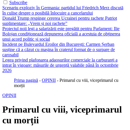
Subscribe
Scenariu exploziv în Germania: partidul lui Friedrich Merz discută
în culise despre o posibilă înlocuire a cancelarului
Donald Trump respinge cererea Ucrainei pentru rachete Patriot
suplimentare: „Vrem și noi rachete”
Proiectul noii legi a salarizării este pregătit pentru Parlament: Ilie
Bolojan condiționează depunerea oficială a acestuia de obținerea
unui acord politic și social
Incident pe Bulevardul Eroilor din București: Carmen Șerban
susține că a căzut cu mașina în craterul format de o surpare de
carosabil
Legea privind plafonarea adaosurilor comerciale la carburanți a
intrat în vigoare: măsurile de urgență valabile până în octombrie
2026
Prima pagină
-
OPINII
-
Primarul cu viii, viceprimarul cu
morții
OPINII
Primarul cu viii, viceprimarul
cu morții