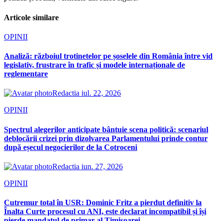
Articole similare
OPINII
Analiză: războiul trotinetelor pe șoselele din România între vid
legislativ, frustrare în trafic și modele internaționale de
reglementare
Redactia
iul. 22, 2026
OPINII
Spectrul alegerilor anticipate bântuie scena politică: scenariul
deblocării crizei prin dizolvarea Parlamentului prinde contur
după eșecul negocierilor de la Cotroceni
Redactia
iun. 27, 2026
OPINII
Cutremur total în USR: Dominic Fritz a pierdut definitiv la
Înalta Curte procesul cu ANI, este declarat incompatibil și își
pierde mandatul de primar al Timișoarei