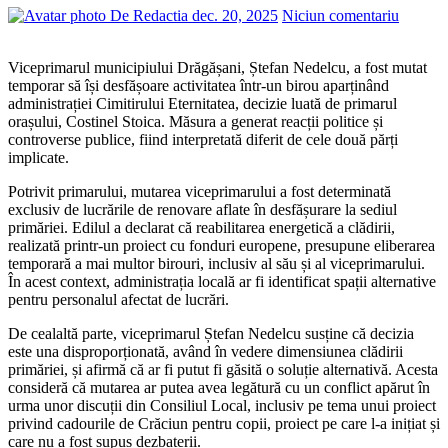
De Redactia
dec. 20, 2025
Niciun comentariu
Viceprimarul municipiului Drăgășani, Ștefan Nedelcu, a fost mutat
temporar să își desfășoare activitatea într-un birou aparținând
administrației Cimitirului Eternitatea, decizie luată de primarul
orașului, Costinel Stoica. Măsura a generat reacții politice și
controverse publice, fiind interpretată diferit de cele două părți
implicate.
Potrivit primarului, mutarea viceprimarului a fost determinată
exclusiv de lucrările de renovare aflate în desfășurare la sediul
primăriei. Edilul a declarat că reabilitarea energetică a clădirii,
realizată printr-un proiect cu fonduri europene, presupune eliberarea
temporară a mai multor birouri, inclusiv al său și al viceprimarului.
În acest context, administrația locală ar fi identificat spații alternative
pentru personalul afectat de lucrări.
De cealaltă parte, viceprimarul Ștefan Nedelcu susține că decizia
este una disproporționată, având în vedere dimensiunea clădirii
primăriei, și afirmă că ar fi putut fi găsită o soluție alternativă. Acesta
consideră că mutarea ar putea avea legătură cu un conflict apărut în
urma unor discuții din Consiliul Local, inclusiv pe tema unui proiect
privind cadourile de Crăciun pentru copii, proiect pe care l-a inițiat și
care nu a fost supus dezbaterii.