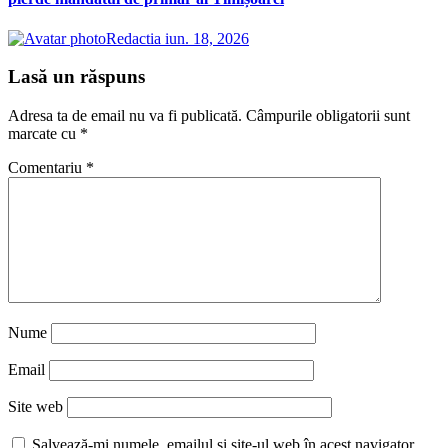
Redactia
iun. 18, 2026
Lasă un răspuns
Adresa ta de email nu va fi publicată.
Câmpurile obligatorii sunt
marcate cu
*
Comentariu
*
Nume
Email
Site web
Salvează-mi numele, emailul și site-ul web în acest navigator