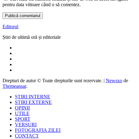
pentru data viitoare când o să comentez.
Editorul
Știri de ultimă oră și editoriale
Drepturi de autor © Toate drepturile sunt rezervate.
|
Newsxo
de
Themeansar
.
ȘTIRI INTERNE
STIRI EXTERNE
OPINII
UTILE
SPORT
VERSURI
FOTOGRAFIA ZILEI
CONTACT