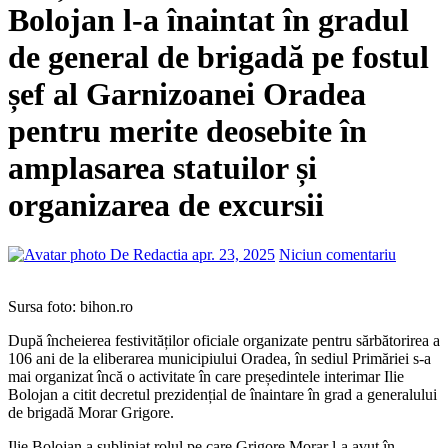
Bolojan l-a înaintat în gradul
de general de brigadă pe fostul
șef al Garnizoanei Oradea
pentru merite deosebite în
amplasarea statuilor și
organizarea de excursii
De Redactia
apr. 23, 2025
Niciun comentariu
Sursa foto: bihon.ro
După încheierea festivităților oficiale organizate pentru sărbătorirea a
106 ani de la eliberarea municipiului Oradea, în sediul Primăriei s-a
mai organizat încă o activitate în care președintele interimar Ilie
Bolojan a citit decretul prezidențial de înaintare în grad a generalului
de brigadă Morar Grigore.
Ilie Bolojan a subliniat rolul pe care Grigore Morar l-a avut în