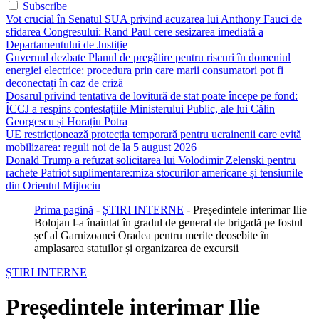
Subscribe
Vot crucial în Senatul SUA privind acuzarea lui Anthony Fauci de
sfidarea Congresului: Rand Paul cere sesizarea imediată a
Departamentului de Justiție
Guvernul dezbate Planul de pregătire pentru riscuri în domeniul
energiei electrice: procedura prin care marii consumatori pot fi
deconectați în caz de criză
Dosarul privind tentativa de lovitură de stat poate începe pe fond:
ÎCCJ a respins contestațiile Ministerului Public, ale lui Călin
Georgescu și Horațiu Potra
UE restricționează protecția temporară pentru ucrainenii care evită
mobilizarea: reguli noi de la 5 august 2026
Donald Trump a refuzat solicitarea lui Volodimir Zelenski pentru
rachete Patriot suplimentare:miza stocurilor americane și tensiunile
din Orientul Mijlociu
Prima pagină
-
ȘTIRI INTERNE
-
Președintele interimar Ilie
Bolojan l-a înaintat în gradul de general de brigadă pe fostul
șef al Garnizoanei Oradea pentru merite deosebite în
amplasarea statuilor și organizarea de excursii
ȘTIRI INTERNE
Președintele interimar Ilie