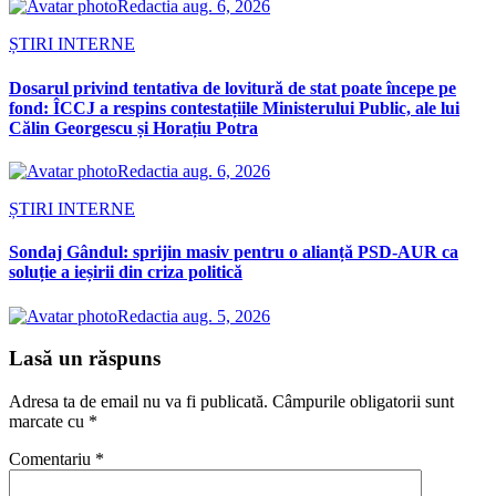
Redactia
aug. 6, 2026
ȘTIRI INTERNE
Dosarul privind tentativa de lovitură de stat poate începe pe
fond: ÎCCJ a respins contestațiile Ministerului Public, ale lui
Călin Georgescu și Horațiu Potra
Redactia
aug. 6, 2026
ȘTIRI INTERNE
Sondaj Gândul: sprijin masiv pentru o alianță PSD-AUR ca
soluție a ieșirii din criza politică
Redactia
aug. 5, 2026
Lasă un răspuns
Adresa ta de email nu va fi publicată.
Câmpurile obligatorii sunt
marcate cu
*
Comentariu
*