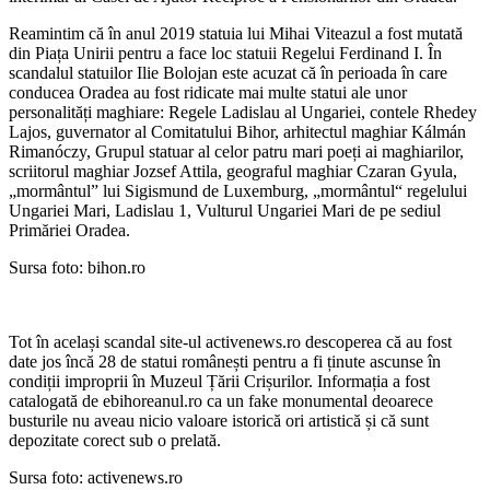
Reamintim că în anul 2019 statuia lui Mihai Viteazul a fost mutată
din Piața Unirii pentru a face loc statuii Regelui Ferdinand I. În
scandalul statuilor Ilie Bolojan este acuzat că în perioada în care
conducea Oradea au fost ridicate mai multe statui ale unor
personalități maghiare: Regele Ladislau al Ungariei, contele Rhedey
Lajos, guvernator al Comitatului Bihor, arhitectul maghiar Kálmán
Rimanóczy, Grupul statuar al celor patru mari poeți ai maghiarilor,
scriitorul maghiar Jozsef Attila, geograful maghiar Czaran Gyula,
„mormântul” lui Sigismund de Luxemburg, „mormântul“ regelului
Ungariei Mari, Ladislau 1, Vulturul Ungariei Mari de pe sediul
Primăriei Oradea.
Sursa foto: bihon.ro
Tot în același scandal site-ul activenews.ro descoperea că au fost
date jos încă 28 de statui românești pentru a fi ținute ascunse în
condiții improprii în Muzeul Țării Crișurilor. Informația a fost
catalogată de ebihoreanul.ro ca un fake monumental deoarece
busturile nu aveau nicio valoare istorică ori artistică și că sunt
depozitate corect sub o prelată.
Sursa foto: activenews.ro