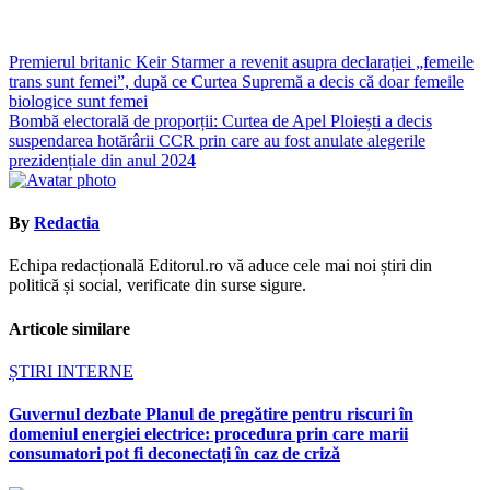
Navigare
Premierul britanic Keir Starmer a revenit asupra declarației „femeile
trans sunt femei”, după ce Curtea Supremă a decis că doar femeile
în
biologice sunt femei
articole
Bombă electorală de proporții: Curtea de Apel Ploiești a decis
suspendarea hotărârii CCR prin care au fost anulate alegerile
prezidențiale din anul 2024
By
Redactia
Echipa redacțională Editorul.ro vă aduce cele mai noi știri din
politică și social, verificate din surse sigure.
Articole similare
ȘTIRI INTERNE
Guvernul dezbate Planul de pregătire pentru riscuri în
domeniul energiei electrice: procedura prin care marii
consumatori pot fi deconectați în caz de criză