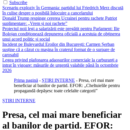
Subscribe
Scenariu exploziv în Germania: partidul lui Friedrich Merz discută
în culise despre o posibilă înlocuire a cancelarului
Donald Trump respinge cererea Ucrainei pentru rachete Patriot
suplimentare: „Vrem și noi rachete”
Proiectul noii legi a salarizării este pregătit pentru Parlament: Ilie
Bolojan condiționează depunerea oficială a acestuia de obținerea
unui acord politic și social
Incident pe Bulevardul Eroilor din București: Carmen Șerban
susține că a căzut cu mașina în craterul format de o surpare de
carosabil
Legea privind plafonarea adaosurilor comerciale la carburanți a
intrat în vigoare: măsurile de urgență valabile până în octombrie
2026
Prima pagină
-
ȘTIRI INTERNE
-
Presa, cel mai mare
beneficiar al banilor de partid. EFOR: „Cheltuielile pentru
propagandă depășesc toate celelalte categorii”
ȘTIRI INTERNE
Presa, cel mai mare beneficiar
al banilor de partid. EFOR: