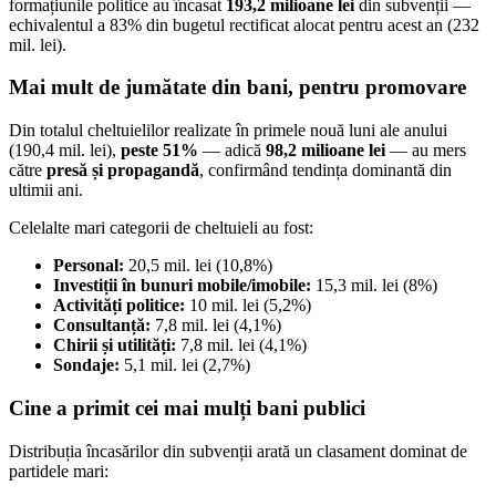
formațiunile politice au încasat
193,2 milioane lei
din subvenții —
echivalentul a 83% din bugetul rectificat alocat pentru acest an (232
mil. lei).
Mai mult de jumătate din bani, pentru promovare
Din totalul cheltuielilor realizate în primele nouă luni ale anului
(190,4 mil. lei),
peste 51%
— adică
98,2 milioane lei
— au mers
către
presă și propagandă
, confirmând tendința dominantă din
ultimii ani.
Celelalte mari categorii de cheltuieli au fost:
Personal:
20,5 mil. lei (10,8%)
Investiții în bunuri mobile/imobile:
15,3 mil. lei (8%)
Activități politice:
10 mil. lei (5,2%)
Consultanță:
7,8 mil. lei (4,1%)
Chirii și utilități:
7,8 mil. lei (4,1%)
Sondaje:
5,1 mil. lei (2,7%)
Cine a primit cei mai mulți bani publici
Distribuția încasărilor din subvenții arată un clasament dominat de
partidele mari: