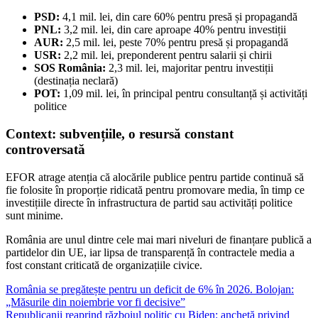
PSD:
4,1 mil. lei, din care 60% pentru presă și propagandă
PNL:
3,2 mil. lei, din care aproape 40% pentru investiții
AUR:
2,5 mil. lei, peste 70% pentru presă și propagandă
USR:
2,2 mil. lei, preponderent pentru salarii și chirii
SOS România:
2,3 mil. lei, majoritar pentru investiții
(destinația neclară)
POT:
1,09 mil. lei, în principal pentru consultanță și activități
politice
Context: subvențiile, o resursă constant
controversată
EFOR atrage atenția că alocările publice pentru partide continuă să
fie folosite în proporție ridicată pentru promovare media, în timp ce
investițiile directe în infrastructura de partid sau activități politice
sunt minime.
România are unul dintre cele mai mari niveluri de finanțare publică a
partidelor din UE, iar lipsa de transparență în contractele media a
fost constant criticată de organizațiile civice.
Navigare
România se pregătește pentru un deficit de 6% în 2026. Bolojan:
„Măsurile din noiembrie vor fi decisive”
în
Republicanii reaprind războiul politic cu Biden: anchetă privind