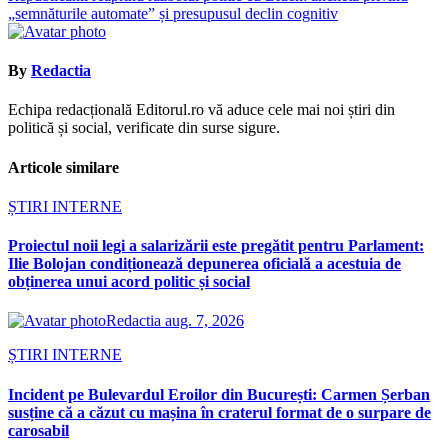
articole
„semnăturile automate” și presupusul declin cognitiv
By
Redactia
Echipa redacțională Editorul.ro vă aduce cele mai noi știri din
politică și social, verificate din surse sigure.
Articole similare
ȘTIRI INTERNE
Proiectul noii legi a salarizării este pregătit pentru Parlament:
Ilie Bolojan condiționează depunerea oficială a acestuia de
obținerea unui acord politic și social
Redactia
aug. 7, 2026
ȘTIRI INTERNE
Incident pe Bulevardul Eroilor din București: Carmen Șerban
susține că a căzut cu mașina în craterul format de o surpare de
carosabil