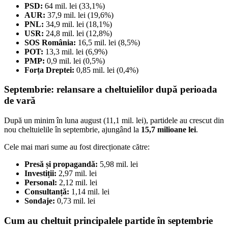
PSD:
64 mil. lei (33,1%)
AUR:
37,9 mil. lei (19,6%)
PNL:
34,9 mil. lei (18,1%)
USR:
24,8 mil. lei (12,8%)
SOS România:
16,5 mil. lei (8,5%)
POT:
13,3 mil. lei (6,9%)
PMP:
0,9 mil. lei (0,5%)
Forța Dreptei:
0,85 mil. lei (0,4%)
Septembrie: relansare a cheltuielilor după perioada
de vară
După un minim în luna august (11,1 mil. lei), partidele au crescut din
nou cheltuielile în septembrie, ajungând la
15,7 milioane lei
.
Cele mai mari sume au fost direcționate către:
Presă și propagandă:
5,98 mil. lei
Investiții:
2,97 mil. lei
Personal:
2,12 mil. lei
Consultanță:
1,14 mil. lei
Sondaje:
0,73 mil. lei
Cum au cheltuit principalele partide în septembrie