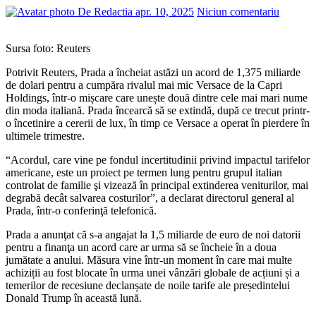
De Redactia
apr. 10, 2025
Niciun comentariu
Sursa foto: Reuters
Potrivit Reuters, Prada a încheiat astăzi un acord de 1,375 miliarde
de dolari pentru a cumpăra rivalul mai mic Versace de la Capri
Holdings, într-o mișcare care unește două dintre cele mai mari nume
din moda italiană. Prada încearcă să se extindă, după ce trecut printr-
o încetinire a cererii de lux, în timp ce Versace a operat în pierdere în
ultimele trimestre.
“Acordul, care vine pe fondul incertitudinii privind impactul tarifelor
americane, este un proiect pe termen lung pentru grupul italian
controlat de familie şi vizează în principal extinderea veniturilor, mai
degrabă decât salvarea costurilor”, a declarat directorul general al
Prada, într-o conferinţă telefonică.
Prada a anunţat că s-a angajat la 1,5 miliarde de euro de noi datorii
pentru a finanţa un acord care ar urma să se încheie în a doua
jumătate a anului. Măsura vine într-un moment în care mai multe
achiziții au fost blocate în urma unei vânzări globale de acțiuni și a
temerilor de recesiune declanșate de noile tarife ale președintelui
Donald Trump în această lună.