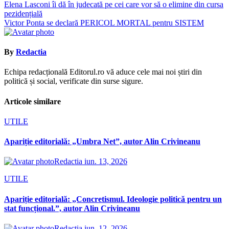
Navigare
Elena Lasconi îi dă în judecată pe cei care vor să o elimine din cursa
pezidențială
în
Victor Ponta se declară PERICOL MORTAL pentru SISTEM
articole
By
Redactia
Echipa redacțională Editorul.ro vă aduce cele mai noi știri din
politică și social, verificate din surse sigure.
Articole similare
UTILE
Apariție editorială: „Umbra Net”, autor Alin Crivineanu
Redactia
iun. 13, 2026
UTILE
Apariție editorială: „Concretismul. Ideologie politică pentru un
stat funcțional.”, autor Alin Crivineanu
Redactia
iun. 12, 2026