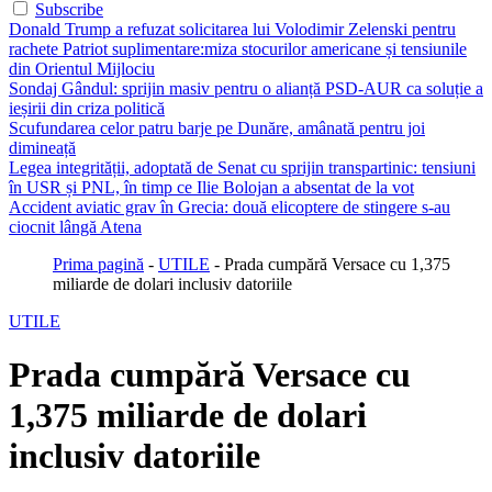
Subscribe
Donald Trump a refuzat solicitarea lui Volodimir Zelenski pentru
rachete Patriot suplimentare:miza stocurilor americane și tensiunile
din Orientul Mijlociu
Sondaj Gândul: sprijin masiv pentru o alianță PSD-AUR ca soluție a
ieșirii din criza politică
Scufundarea celor patru barje pe Dunăre, amânată pentru joi
dimineață
Legea integrității, adoptată de Senat cu sprijin transpartinic: tensiuni
în USR și PNL, în timp ce Ilie Bolojan a absentat de la vot
Accident aviatic grav în Grecia: două elicoptere de stingere s-au
ciocnit lângă Atena
Prima pagină
-
UTILE
-
Prada cumpără Versace cu 1,375
miliarde de dolari inclusiv datoriile
UTILE
Prada cumpără Versace cu
1,375 miliarde de dolari
inclusiv datoriile