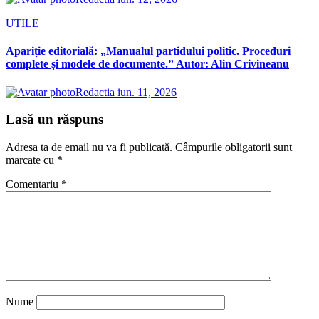
UTILE
Apariție editorială: „Manualul partidului politic. Proceduri
complete și modele de documente.” Autor: Alin Crivineanu
Redactia
iun. 11, 2026
Lasă un răspuns
Adresa ta de email nu va fi publicată.
Câmpurile obligatorii sunt
marcate cu
*
Comentariu
*
Nume