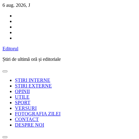
Sari
6 aug. 2026, J
la
conținut
Editorul
Știri de ultimă oră și editoriale
ȘTIRI INTERNE
STIRI EXTERNE
OPINII
UTILE
SPORT
VERSURI
FOTOGRAFIA ZILEI
CONTACT
DESPRE NOI