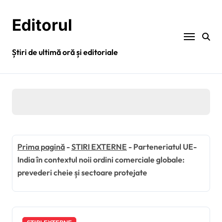
Sari
la
Editorul
conținut
Știri de ultimă oră și editoriale
Prima pagină
-
STIRI EXTERNE
-
Parteneriatul UE-
India în contextul noii ordini comerciale globale:
prevederi cheie și sectoare protejate