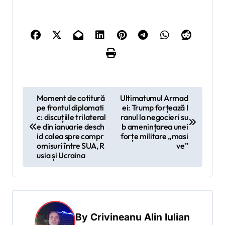
N
Moment de cotitură
Ultimatumul Armad
pe frontul diplomati
ei: Trump forțează I
a
c: discuțiile trilateral
ranul la negocieri su
v
e din ianuarie desch
b amenințarea unei
id calea spre compr
forțe militare „masi
i
omisuri între SUA, R
ve”
usia și Ucraina
g
a
r
e
By
Crivineanu Alin Iulian