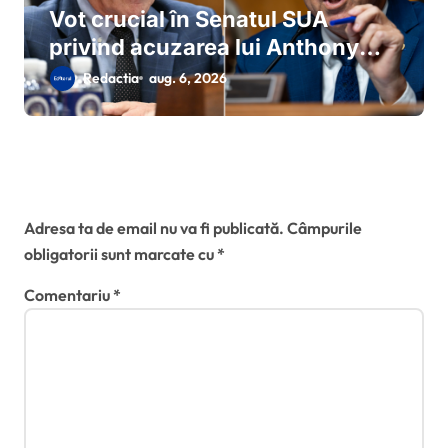
Vot crucial în Senatul SUA
privind acuzarea lui Anthony
Fauci de sfidarea Congresului:
Redactia
aug. 6, 2026
Rand Paul cere sesizarea
imediată a Departamentului de
Justiție
Lasă un răspuns
Adresa ta de email nu va fi publicată.
Câmpurile
obligatorii sunt marcate cu
*
Comentariu
*