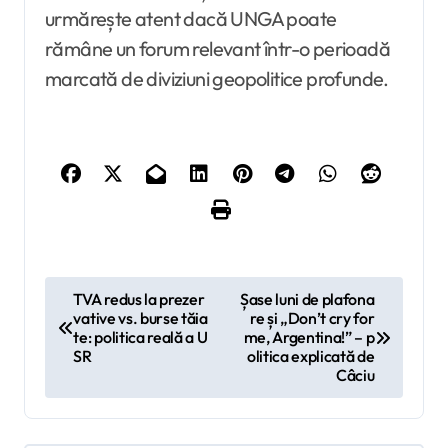
urmărește atent dacă UNGA poate
rămâne un forum relevant într-o perioadă
marcată de diviziuni geopolitice profunde.
N
TVA redus la prezer
Șase luni de plafona
vative vs. burse tăia
re și „Don’t cry for
a
te: politica reală a U
me, Argentina!” – p
v
SR
olitica explicată de
Câciu
i
g