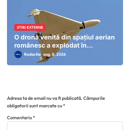
STIRI EXTERNE
O dronă venită din spațiul aerian
românesc a explodat în
Bulgaria, la 100 de metri de
Redactia
aug. 8, 2026
graniță. MApN precizează că
radarele nu au detectat ținte
aeriene.
Lasă un răspuns
Adresa ta de email nu va fi publicată.
Câmpurile
obligatorii sunt marcate cu
*
Comentariu
*