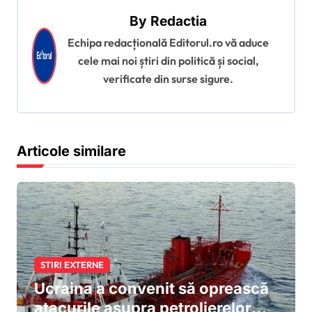
a
By
Redactia
r
Echipa redacțională Editorul.ro vă aduce
e
cele mai noi știri din politică și social,
î
verificate din surse sigure.
n
a
r
Articole similare
t
i
c
o
l
STIRI EXTERNE
e
Ucraina a convenit să oprească
atacurile asupra petrolierelor