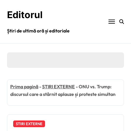
Sari
la
Editorul
conținut
Știri de ultimă oră și editoriale
Prima pagină
-
STIRI EXTERNE
-
ONU vs. Trump:
discursul care a stârnit aplauze și proteste simultan
STIRI EXTERNE