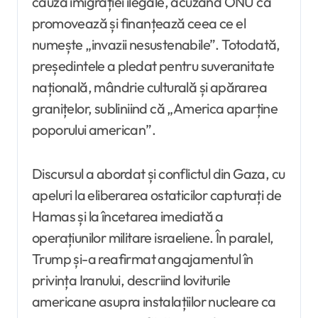
cauza imigrației ilegale, acuzând ONU că
promovează și finanțează ceea ce el
numește „invazii nesustenabile”. Totodată,
președintele a pledat pentru suveranitate
națională, mândrie culturală și apărarea
granițelor, subliniind că „America aparține
poporului american”.
Discursul a abordat și conflictul din Gaza, cu
apeluri la eliberarea ostaticilor capturați de
Hamas și la încetarea imediată a
operațiunilor militare israeliene. În paralel,
Trump și-a reafirmat angajamentul în
privința Iranului, descriind loviturile
americane asupra instalațiilor nucleare ca