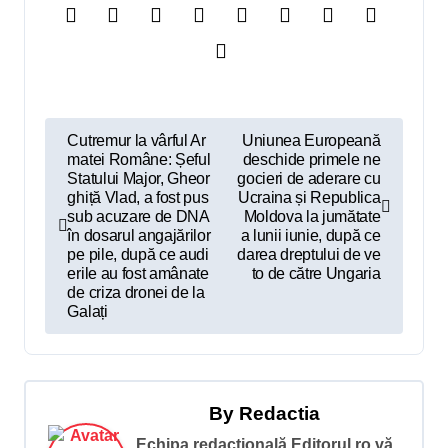
N
Cutremur la vârful Ar
Uniunea Europeană
matei Române: Șeful
deschide primele ne
a
Statului Major, Gheor
gocieri de aderare cu
v
ghiță Vlad, a fost pus
Ucraina și Republica
sub acuzare de DNA
Moldova la jumătate
i
în dosarul angajărilor
a lunii iunie, după ce
pe pile, după ce audi
darea dreptului de ve
g
erile au fost amânate
to de către Ungaria
de criza dronei de la
a
Galați
r
e
î
By
Redactia
n
Echipa redacțională Editorul.ro vă