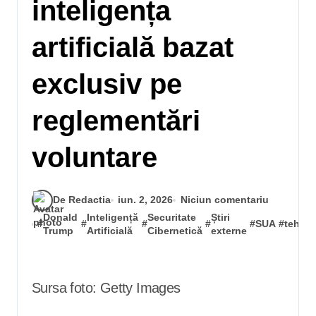
inteligența
artificială bazat
exclusiv pe
reglementări
voluntare
De Redactia
iun. 2, 2026
Niciun comentariu
Donald
Inteligență
Securitate
Știri
#
#
#
#
#
SUA
#
tehnol
Trump
Artificială
Cibernetică
externe
Sursa foto: Getty Images