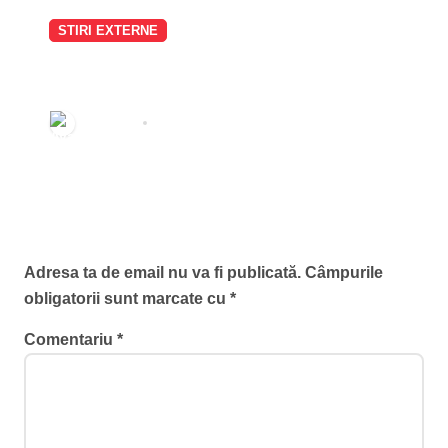
STIRI EXTERNE
O dronă venită din spațiul aerian
românesc a explodat în Bulgaria,
la 100 de metri de graniță. MApN
Redactia
aug. 8, 2026
precizează că radarele nu au
detectat ținte aeriene.
Lasă un răspuns
Adresa ta de email nu va fi publicată.
Câmpurile
obligatorii sunt marcate cu
*
Comentariu
*