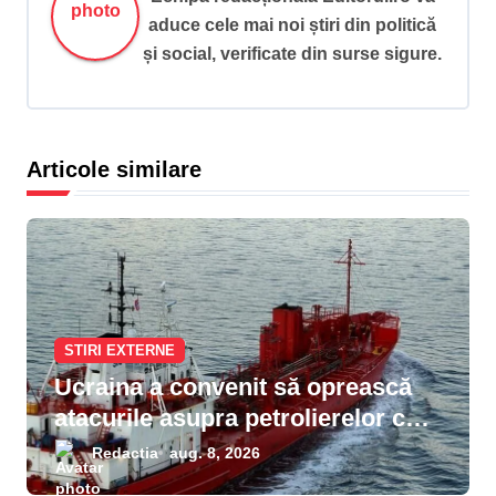
a
aduce cele mai noi știri din politică
r
și social, verificate din surse sigure.
t
i
c
Articole similare
o
l
e
STIRI EXTERNE
Ucraina a convenit să oprească
atacurile asupra petrolierelor care
nu aparțin Rusiei din Marea
Redactia
aug. 8, 2026
Neagră