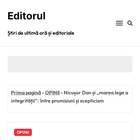
Sari
la
Editorul
conținut
Știri de ultimă oră și editoriale
Prima pagină
-
OPINII
-
Nicușor Dan și „marea lege a
integrității”: între promisiuni și scepticism
OPINII