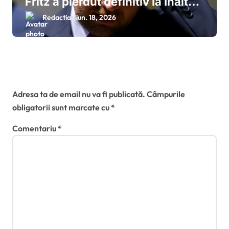
Fritz a pierdut definitiv la Înalta
Curte procesul cu ANI, este
Redactia
iun. 18, 2026
declarat incompatibil și își
pierde mandatul de primar al
Timișoarei
Lasă un răspuns
Adresa ta de email nu va fi publicată.
Câmpurile
obligatorii sunt marcate cu
*
Comentariu
*