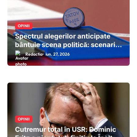
OPINII
Spectrul alegerilor anticipate
bântuie scena politică: scenariul
deblocării crizei prin dizolvarea
Redactia
iun. 27, 2026
Parlamentului prinde contur
după eșecul negocierilor de la
Cotroceni
OPINII
Cutremur total în USR: Dominic