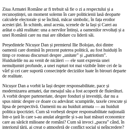
Ziua Armatei Române ar fi trebuit să fie o zi a respectului și a
recunoștinței, un moment solemn în care politicienii lasă deoparte
calculele electorale și se înclină, măcar simbolic, în fața eroilor
acestei țări. În schimb, anul acesta, scenele de la Iași și Carei au
arătat o altă realitate: una a nervilor întinși, a oamenilor revoltați și a
unei Românii care nu mai are răbdare cu liderii săi.
Președintele Nicușor Dan și premierul Ilie Bolojan, doi dintre
oamenii care domină în prezent puterea politică, au fost huiduiți în
timp ce rosteau discursuri despre „unitate” și „patriotism”.
Huiduielile nu au venit de nicăieri — ele sunt expresia unei
nemulțumiri profunde, a unei rupturi tot mai vizibile între cei de la
vârf și cei care suportă consecințele deciziilor luate în birouri departe
de realitate.
Nicușor Dan a vorbit la Iași despre responsabilitate, pace și
modernizarea armatei, dar mesajul său a fost acoperit de fluierături.
A vorbit despre parteneriate, despre fonduri și investiții, dar nu a
spus nimic despre ce doare cu adevărat: scumpirile, taxele crescute și
lipsa de perspectivă. Oamenii nu au huiduit armata — au huiduit
politica ipocriziei. Cum să vorbești despre responsabilitate națională
într-o țară în care s-au anulat alegerile și s-au luat măsuri economice
care au sărăcit milioane de români? Cum să invoci „pacea” când, în
interiorul țării, ai creat o atmosferă de conflict social și neîncredere?