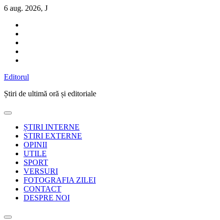
Sari
6 aug. 2026, J
la
conținut
Editorul
Știri de ultimă oră și editoriale
ȘTIRI INTERNE
STIRI EXTERNE
OPINII
UTILE
SPORT
VERSURI
FOTOGRAFIA ZILEI
CONTACT
DESPRE NOI