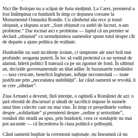
Nici Ilie Bolojan nu a scăpat de furia mulțimii. La Carei, premierul a
fost întâmpinat cu huiduieli în timp ce depunea coroane la
Monumentul Ostașului Român. Cu zâmbetul său rece și tonul
obișnuit, a răspuns scurt: „Sunt obișnuit cu astfel de lucruri, n-am
probleme.” Dar tocmai aici e problema — faptul că un premier se
declară „obișnuit” cu nemulțumirea oamenilor spune totul despre cât
de departe a ajuns politica de realitate.
Huiduielile nu sunt incidente izolate, ci simptome ale unei boli mai
profunde: aroganța puterii. În loc să vadă protestul ca un semnal de
alarmă, liderii politici îl tratează ca pe un zgomot de fond. În ultimul
an, deciziile guvernamentale au tăiat adânc în buzunarele românilor
— taxe crescute, beneficii înghețate, inflație necontrolată — toate
justificate prin „necesitatea stabilității”. Iar când oamenii se revoltă, li
se cere „răbdare”.
Ziua Armatei a devenit, fără intenție, o oglindă a României de azi: o
țară obosită de discursuri și sătulă de sacrificii impuse în numele
unui bine colectiv care nu mai vine. În timp ce președintele vorbea
despre „solidaritate” și premierul despre „ordine și seriozitate”,
românii din stradă au spus, prin huiduieli, ceea ce sondajele nu mai
pot ascunde — că încrederea în clasa politică e prăbușită.
Când oamenii huiduie la ceremonii naționale, nu înseamnă că nu