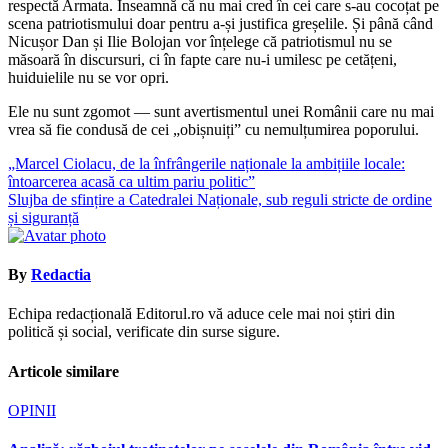
respectă Armata. Înseamnă că nu mai cred în cei care s-au cocoțat pe
scena patriotismului doar pentru a-și justifica greșelile. Și până când
Nicușor Dan și Ilie Bolojan vor înțelege că patriotismul nu se
măsoară în discursuri, ci în fapte care nu-i umilesc pe cetățeni,
huiduielile nu se vor opri.
Ele nu sunt zgomot — sunt avertismentul unei Românii care nu mai
vrea să fie condusă de cei „obișnuiți” cu nemulțumirea poporului.
Navigare
„Marcel Ciolacu, de la înfrângerile naționale la ambițiile locale:
întoarcerea acasă ca ultim pariu politic”
în
Slujba de sfințire a Catedralei Naționale, sub reguli stricte de ordine
articole
și siguranță
By
Redactia
Echipa redacțională Editorul.ro vă aduce cele mai noi știri din
politică și social, verificate din surse sigure.
Articole similare
OPINII