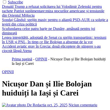
Subscribe
Donald Trump a refuzat solicitarea lui Volodimir Zelenski pentru
rachete Patriot suplimentare:miza stocurilor americane și tensiunile
din Orientul Mijlociu
Sondaj Gândul: sprijin masiv pentru o alianță PSD-AUR ca soluție a
ieșirii din criza politică
Scufundarea celor patru barje pe Dunăre, amânată pentru joi
dimineață
Legea integrității, adoptată de Senat cu sprijin transpartinic: tensiuni
în USR și PNL, în timp ce Ilie Bolojan a absentat de la vot
Accident aviatic grav în Grecia: două elicoptere de stingere s-au
ciocnit lângă Atena
Prima pagină
-
OPINII
-
Nicușor Dan și Ilie Bolojan huiduiți
la Iași și Carei
OPINII
Nicușor Dan și Ilie Bolojan
huiduiți la Iași și Carei
De Redactia
oct. 25, 2025
Niciun comentariu