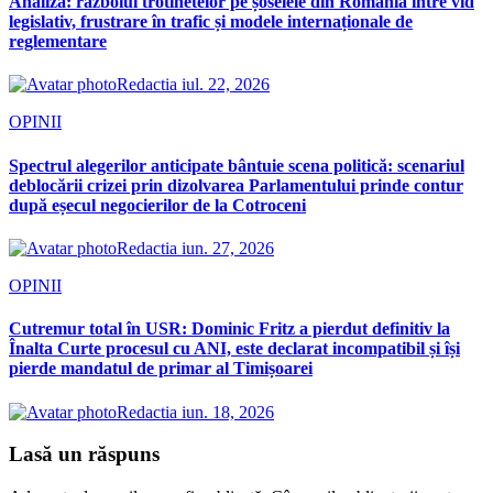
Analiză: războiul trotinetelor pe șoselele din România între vid
legislativ, frustrare în trafic și modele internaționale de
reglementare
Redactia
iul. 22, 2026
OPINII
Spectrul alegerilor anticipate bântuie scena politică: scenariul
deblocării crizei prin dizolvarea Parlamentului prinde contur
după eșecul negocierilor de la Cotroceni
Redactia
iun. 27, 2026
OPINII
Cutremur total în USR: Dominic Fritz a pierdut definitiv la
Înalta Curte procesul cu ANI, este declarat incompatibil și își
pierde mandatul de primar al Timișoarei
Redactia
iun. 18, 2026
Lasă un răspuns