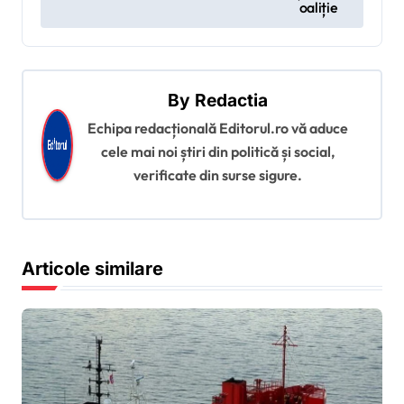
oaliție
i
g
a
By
Redactia
r
Echipa redacțională Editorul.ro vă aduce
e
cele mai noi știri din politică și social,
î
verificate din surse sigure.
n
a
r
Articole similare
t
i
c
o