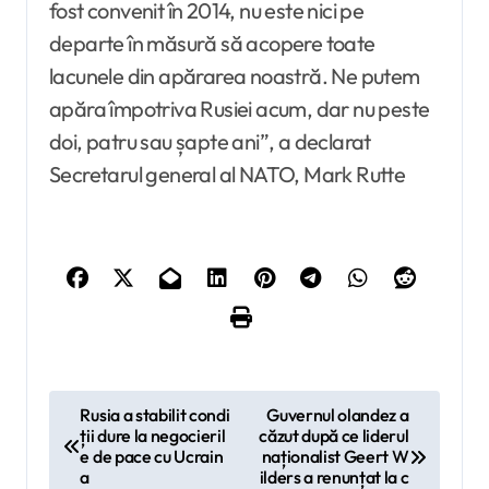
fost convenit în 2014, nu este nici pe
departe în măsură să acopere toate
lacunele din apărarea noastră. Ne putem
apăra împotriva Rusiei acum, dar nu peste
doi, patru sau șapte ani”, a declarat
Secretarul general al NATO, Mark Rutte
N
Rusia a stabilit condi
Guvernul olandez a
ții dure la negocieril
căzut după ce liderul
a
e de pace cu Ucrain
naționalist Geert W
v
a
ilders a renunțat la c