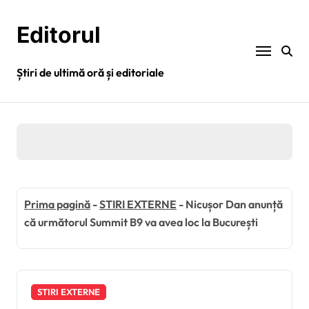
Sari
la
Editorul
conținut
Știri de ultimă oră și editoriale
Prima pagină
-
STIRI EXTERNE
-
Nicușor Dan anunță
că următorul Summit B9 va avea loc la București
STIRI EXTERNE