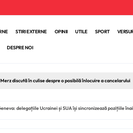
ERNE
STIRI EXTERNE
OPINII
UTILE
SPORT
VERSUR
DESPRE NOI
Merz discută în culise despre o posibilă înlocuire a cancelarului
eneva: delegațiile Ucrainei și SUA își sincronizează pozițiile înai