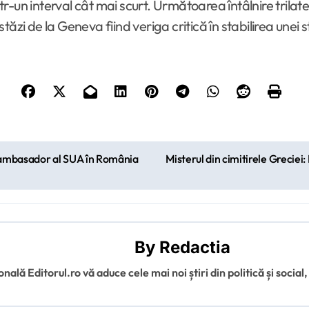
r-un interval cât mai scurt. Următoarea întâlnire tril
astăzi de la Geneva fiind veriga critică în stabilirea unei
e ambasador al SUA în România
Misterul din cimitirele Grecie
By
Redactia
ală Editorul.ro vă aduce cele mai noi știri din politică și social,