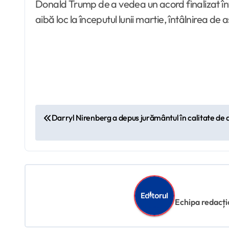
Donald Trump de a vedea un acord finalizat înt
aibă loc la începutul lunii martie, întâlnirea de 
N
Darryl Nirenberg a depus jurământul în calitate d
a
v
i
g
Echipa redacțion
a