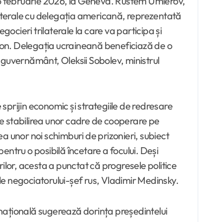
 26 februarie 2026, la Geneva. Rustem Umierov,
bilaterale cu delegația americană, reprezentată
ocieri trilaterale la care va participa și
gton. Delegația ucraineană beneficiază de o
 guvernământ, Oleksii Sobolev, ministrul
 sprijin economic și strategiile de redresare
pre stabilirea unor cadre de cooperare pe
a unor noi schimburi de prizonieri, subiect
pentru o posibilă încetare a focului. Deși
ilor, acesta a punctat că progresele politice
ale negociatorului-șef rus, Vladimir Medinsky.
ernațională sugerează dorința președintelui