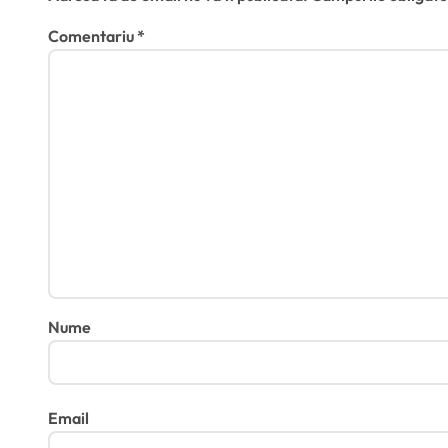
e
Comentariu
*
Nume
Email