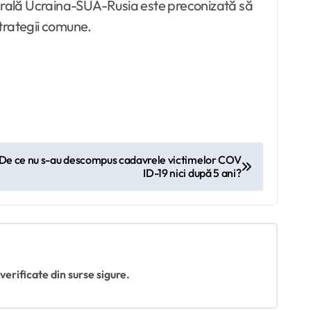
aterală Ucraina-SUA-Rusia este preconizată să
 strategii comune.
i: De ce nu s-au descompus cadavrele victimelor COV
ID-19 nici după 5 ani?
 verificate din surse sigure.