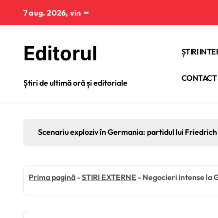
Sari
7 aug. 2026, vin
la
conținut
Editorul
ȘTIRI INT
CONTACT
Știri de ultimă oră și editoriale
Scenariu exploziv în Germania: partidul lui Friedrich 
Prima pagină
-
STIRI EXTERNE
-
Negocieri intense la G