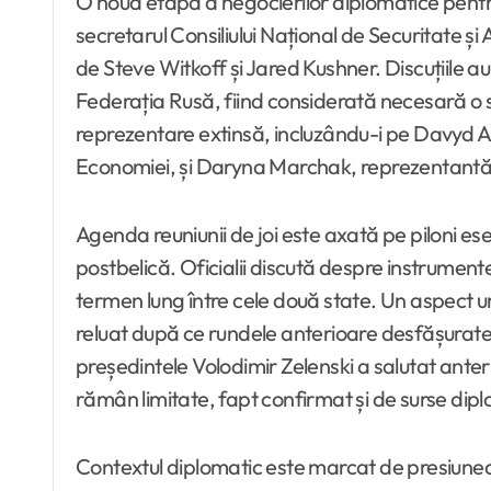
O nouă etapă a negocierilor diplomatice pentru
secretarul Consiliului Național de Securitate și
de Steve Witkoff și Jared Kushner. Discuțiile au
Federația Rusă, fiind considerată necesară o s
reprezentare extinsă, incluzându-i pe Davyd Ar
Economiei, și Daryna Marchak, reprezentantă a
Agenda reuniunii de joi este axată pe piloni ese
postbelică. Oficialii discută despre instrument
termen lung între cele două state. Un aspect um
reluat după ce rundele anterioare desfășurate la
președintele Volodimir Zelenski a salutat anter
rămân limitate, fapt confirmat și de surse dipl
Contextul diplomatic este marcat de presiunea t