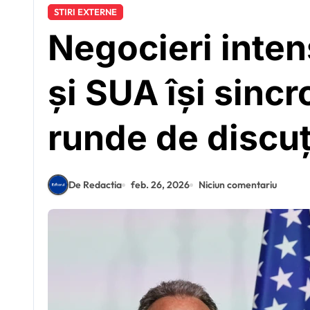
STIRI EXTERNE
Negocieri inten
și SUA își sincr
runde de discuț
De Redactia
feb. 26, 2026
Niciun comentariu