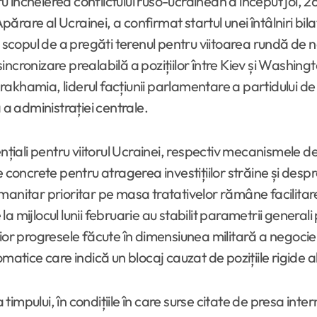
 încheierea conflictului ruso-ucrainean a început joi,
 Apărare al Ucrainei, a confirmat startul unei întâlniri 
 scopul de a pregăti terenul pentru viitoarea rundă de neg
incronizare prealabilă a pozițiilor între Kiev și Washin
akhamia, liderul facțiunii parlamentare a partidului de
 administrației centrale.
nțiali pentru viitorul Ucrainei, respectiv mecanismele de
e concrete pentru atragerea investițiilor străine și des
anitar prioritar pe masa tratativelor rămâne facilitare
 mijlocul lunii februarie au stabilit parametrii generali 
ior progresele făcute în dimensiunea militară a negocier
omatice care indică un blocaj cauzat de pozițiile rigide 
impului, în condițiile în care surse citate de presa int