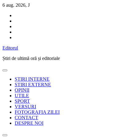
Sari
6 aug. 2026, J
la
conținut
Editorul
Știri de ultimă oră și editoriale
ȘTIRI INTERNE
STIRI EXTERNE
OPINII
UTILE
SPORT
VERSURI
FOTOGRAFIA ZILEI
CONTACT
DESPRE NOI