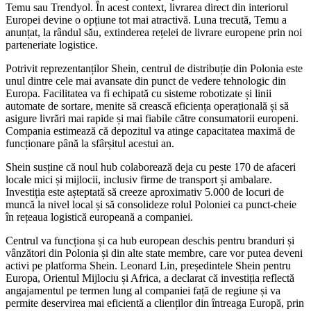
Temu sau Trendyol. În acest context, livrarea direct din interiorul
Europei devine o opțiune tot mai atractivă. Luna trecută, Temu a
anunțat, la rândul său, extinderea rețelei de livrare europene prin noi
parteneriate logistice.
Potrivit reprezentanților Shein, centrul de distribuție din Polonia este
unul dintre cele mai avansate din punct de vedere tehnologic din
Europa. Facilitatea va fi echipată cu sisteme robotizate și linii
automate de sortare, menite să crească eficiența operațională și să
asigure livrări mai rapide și mai fiabile către consumatorii europeni.
Compania estimează că depozitul va atinge capacitatea maximă de
funcționare până la sfârșitul acestui an.
Shein susține că noul hub colaborează deja cu peste 170 de afaceri
locale mici și mijlocii, inclusiv firme de transport și ambalare.
Investiția este așteptată să creeze aproximativ 5.000 de locuri de
muncă la nivel local și să consolideze rolul Poloniei ca punct-cheie
în rețeaua logistică europeană a companiei.
Centrul va funcționa și ca hub european deschis pentru branduri și
vânzători din Polonia și din alte state membre, care vor putea deveni
activi pe platforma Shein. Leonard Lin, președintele Shein pentru
Europa, Orientul Mijlociu și Africa, a declarat că investiția reflectă
angajamentul pe termen lung al companiei față de regiune și va
permite deservirea mai eficientă a clienților din întreaga Europă, prin