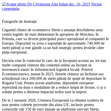
De Crivineanu Alin Iulian
dec. 16, 2025
Niciun
comentariu
Fotografie de ilustrație
Gigantul chinez de ecommerce Shein a anunțat deschiderea unui
centru logistic de mari dimensiuni în apropiere de Wrocław, în
Polonia, care va deveni principalul punct operațional al companiei în
Europa. Depozitul va avea o suprafață de aproximativ 740.000 de
metri pătrați și este gândit ca un hub strategic pentru livrările către
piața europeană.
Decizia vine în contextul în care, de la începutul acestui an, tot mai
multe companii chineze din comerțul online au început să
investească masiv în infrastructură logistică locală. Potrivit
Ecommercenews, numai în 2025, firmele chineze au închiriat sau
achiziționat circa 200.000 de metri pătrați de spații de depozitare în
Regatul Unit. Pentru aceste platforme, depozitele europene
reprezintă nu doar o modalitate de a reduce timpii de livrare, ci și o
soluție pentru a diminua impactul noilor taxe la import.
De la 1 ianuarie 2026, Uniunea Europeană va elimina scutirea de
taxe pentru coletele provenite din afara UE, inclusiv pentru
comenzile sub 150 de euro plasate pe platforme precum Shein,