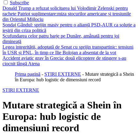
Subscribe
Donald Trump a refuzat solicitarea lui Volodimir Zelenski pentru
rachete Patriot suplimentare:miza stocurilor americane și tensiunile
din Orientul Mijlociu
Sondaj Gândul: sprijin masiv pentru o alianță PSD-AUR ca soluție a
ieșirii din criza politică
Scufundarea celor patru barje pe Dunăre, amânată pentru joi
dimineață
Legea integrității, adoptată de Senat cu sprijin transpartinic: tensiuni
în USR și PNL, în timp ce Ilie Bolojan a absentat de la vot
Accident aviatic grav în Grecia: două elicoptere de stingere s-au
ciocnit lângă Atena
Prima pagină
-
STIRI EXTERNE
-
Mutare strategică a Shein
în Europa: hub logistic de dimensiuni record
STIRI EXTERNE
Mutare strategică a Shein în
Europa: hub logistic de
dimensiuni record