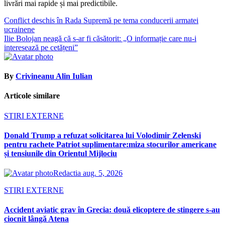
livrări mai rapide și mai predictibile.
Navigare
Conflict deschis în Rada Supremă pe tema conducerii armatei
ucrainene
în
Ilie Bolojan neagă că s-ar fi căsătorit: „O informație care nu-i
articole
interesează pe cetățeni”
By
Crivineanu Alin Iulian
Articole similare
STIRI EXTERNE
Donald Trump a refuzat solicitarea lui Volodimir Zelenski
pentru rachete Patriot suplimentare:miza stocurilor americane
și tensiunile din Orientul Mijlociu
Redactia
aug. 5, 2026
STIRI EXTERNE
Accident aviatic grav în Grecia: două elicoptere de stingere s-au
ciocnit lângă Atena