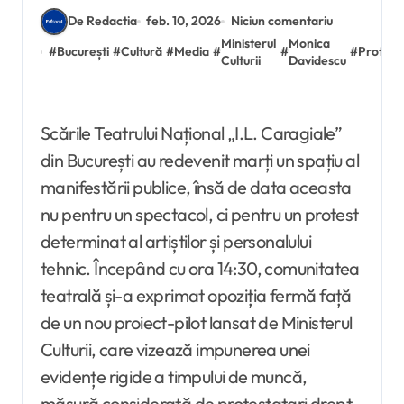
De Redactia
feb. 10, 2026
Niciun comentariu
Ministerul
Monica
#
București
#
Cultură
#
Media
#
#
#
Protest
Culturii
Davidescu
Scările Teatrului Național „I.L. Caragiale”
din București au redevenit marți un spațiu al
manifestării publice, însă de data aceasta
nu pentru un spectacol, ci pentru un protest
determinat al artiștilor și personalului
tehnic. Începând cu ora 14:30, comunitatea
teatrală și-a exprimat opoziția fermă față
de un nou proiect-pilot lansat de Ministerul
Culturii, care vizează impunerea unei
evidențe rigide a timpului de muncă,
măsură considerată de protestatari drept