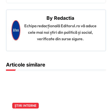
a
r
By
Redactia
e
Echipa redacțională Editorul.ro vă aduce
î
cele mai noi știri din politică și social,
verificate din surse sigure.
n
a
r
Articole similare
t
i
c
o
l
e
ȘTIRI INTERNE