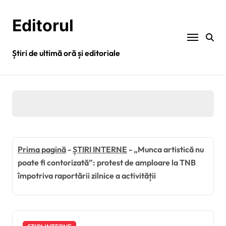
Sari
la
Editorul
conținut
Știri de ultimă oră și editoriale
Prima pagină
-
ȘTIRI INTERNE
-
„Munca artistică nu
poate fi contorizată”: protest de amploare la TNB
împotriva raportării zilnice a activității