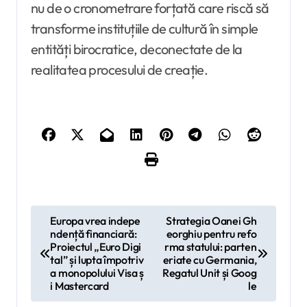
nu de o cronometrare forțată care riscă să
transforme instituțiile de cultură în simple
entități birocratice, deconectate de la
realitatea procesului de creație.
N
Europa vrea indepe
Strategia Oanei Gh
ndență financiară:
eorghiu pentru refo
a
Proiectul „Euro Digi
rma statului: parten
v
tal” și lupta împotriv
eriate cu Germania,
a monopolului Visa ș
Regatul Unit și Goog
i
i Mastercard
le
g