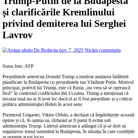
Trump-Putin de la Budapesta
și clarificările Kremlinului
privind demiterea lui Serghei
Lavrov
De Redactia
nov. 7, 2025
Niciun comentariu
Sursa foto: AFP
Președintele american Donald Trump a motivat anularea întâlnirii
planificate la Budapesta cu președintele rus Vladimir Putin. Motivul
principal, potrivit lui Trump, este că Rusia „nu vrea să se oprească
încă” în contextul conflictului din Ucraina. Trump a menționat că
invazia rusă nu ar fi avut loc dacă el ar fi fost președinte și a criticat
politica administrației Biden în acest sens.
Premierul Ungariei, Viktor Orbán, a declarat că împărtășește această
opinie și că, în opinia sa, războiul ar fi putut fi evitat sub
administrația Trump. Liderul american a adăugat că și-ar dori să
organizeze totuși summitul la Budapesta, în situația în care condițiile
ar permite acest lucru.