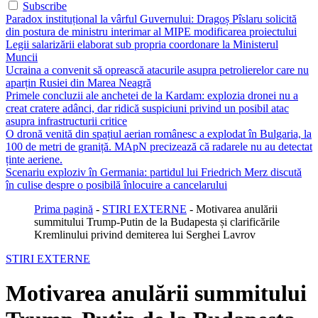
Subscribe
Paradox instituțional la vârful Guvernului: Dragoș Pîslaru solicită
din postura de ministru interimar al MIPE modificarea proiectului
Legii salarizării elaborat sub propria coordonare la Ministerul
Muncii
Ucraina a convenit să oprească atacurile asupra petrolierelor care nu
aparțin Rusiei din Marea Neagră
Primele concluzii ale anchetei de la Kardam: explozia dronei nu a
creat cratere adânci, dar ridică suspiciuni privind un posibil atac
asupra infrastructurii critice
O dronă venită din spațiul aerian românesc a explodat în Bulgaria, la
100 de metri de graniță. MApN precizează că radarele nu au detectat
ținte aeriene.
Scenariu exploziv în Germania: partidul lui Friedrich Merz discută
în culise despre o posibilă înlocuire a cancelarului
Prima pagină
-
STIRI EXTERNE
-
Motivarea anulării
summitului Trump-Putin de la Budapesta și clarificările
Kremlinului privind demiterea lui Serghei Lavrov
STIRI EXTERNE
Motivarea anulării summitului