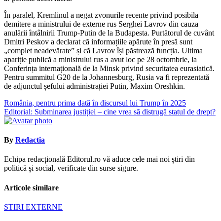
În paralel, Kremlinul a negat zvonurile recente privind posibila
demitere a ministrului de externe rus Serghei Lavrov din cauza
anulării întâlnirii Trump-Putin de la Budapesta. Purtătorul de cuvânt
Dmitri Peskov a declarat că informațiile apărute în presă sunt
„complet neadevărate” și că Lavrov își păstrează funcția. Ultima
apariție publică a ministrului rus a avut loc pe 28 octombrie, la
Conferința internațională de la Minsk privind securitatea eurasiatică.
Pentru summitul G20 de la Johannesburg, Rusia va fi reprezentată
de adjunctul șefului administrației Putin, Maxim Oreshkin.
Navigare
România, pentru prima dată în discursul lui Trump în 2025
Editorial: Subminarea justiției – cine vrea să distrugă statul de drept?
în
articole
By
Redactia
Echipa redacțională Editorul.ro vă aduce cele mai noi știri din
politică și social, verificate din surse sigure.
Articole similare
STIRI EXTERNE