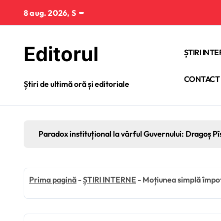
Sari
8 aug. 2026, S
la
conținut
Editorul
ȘTIRI INT
CONTACT
Știri de ultimă oră și editoriale
Paradox instituțional la vârful Guvernului: Dragoș Pî
Prima pagină
-
ȘTIRI INTERNE
-
Moțiunea simplă împot