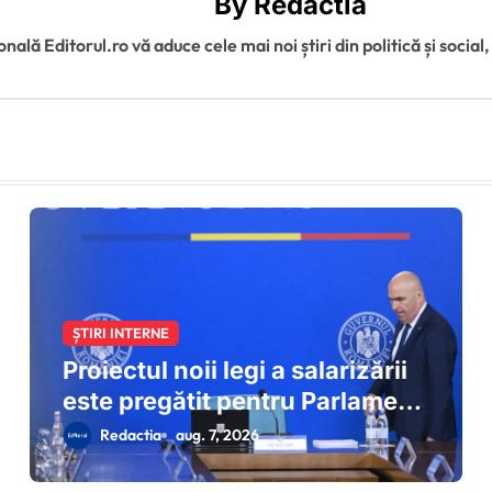
By
Redactia
ală Editorul.ro vă aduce cele mai noi știri din politică și social,
ȘTIRI INTERNE
Proiectul noii legi a salarizării
este pregătit pentru Parlament:
Ilie Bolojan condiționează
Redactia
aug. 7, 2026
depunerea oficială a acestuia