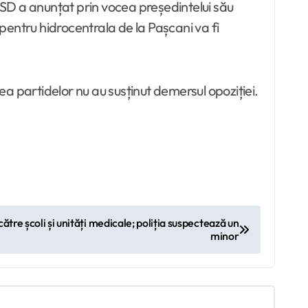
 PSD a anunțat prin vocea președintelui său
 pentru hidrocentrala de la Pașcani va fi
tea partidelor nu au susținut demersul opoziției.
ătre școli și unități medicale; poliția suspectează un
minor