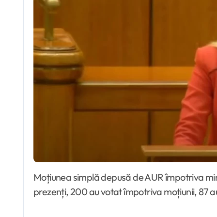
Moțiunea simplă depusă de AUR împotriva ministrului Mediului, Diana Buzoianu, a fost respinsă miercuri în Parlament. Din cei 302 parlamentari
prezenți, 200 au votat împotriva moțiunii, 87 au