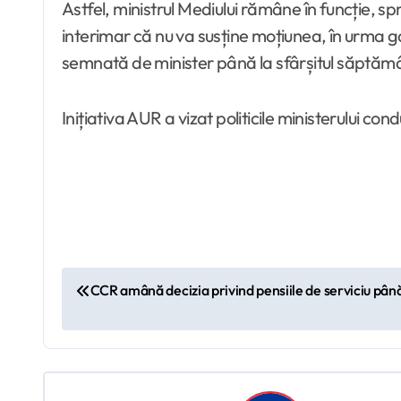
Astfel, ministrul Mediului rămâne în funcție, s
interimar că nu va susține moțiunea, în urma gar
semnată de minister până la sfârșitul săptămâ
Inițiativa AUR a vizat politicile ministerului c
N
CCR amână decizia privind pensiile de serviciu pân
a
v
i