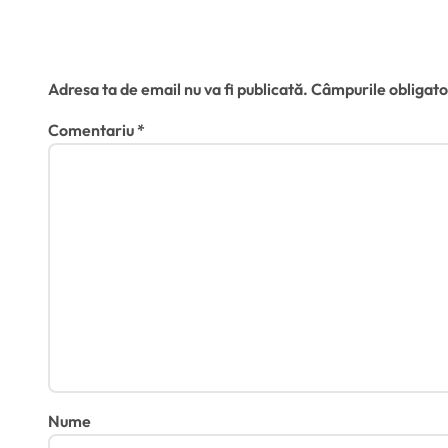
proiectului Legii salarizării
elaborat sub propria
o
coordonare la Ministerul
Lasă un răspuns
l
Muncii
Adresa ta de email nu va fi publicată.
Câmpurile obligato
e
Comentariu
*
Nume