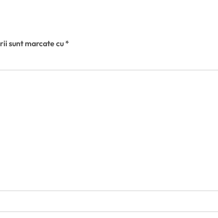
de obținerea unui acord politic
și social
rii sunt marcate cu
*