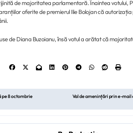
prijinită de majoritatea parlamentară. Înaintea votului,
anțiilor oferite de premierul Ilie Bolojan că autorizația
nii.
onduse de Diana Buzoianu, însă votul a arătat că majorita
ă pe 8 octombrie
Val de amenințări prin e-mail c