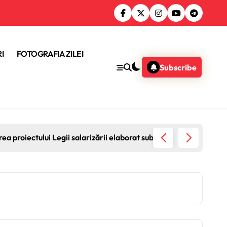
I
FOTOGRAFIA ZILEI
Subscribe
rea proiectului Legii salarizării elaborat sub propria coordonare
Ucraina