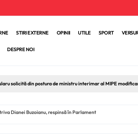
ERNE
STIRI EXTERNE
OPINII
UTILE
SPORT
VERSUR
DESPRE NOI
slaru solicită din postura de ministru interimar al MIPE modifica
riva Dianei Buzoianu, respinsă în Parlament