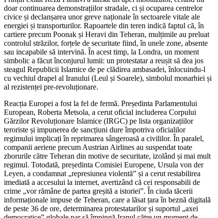
doar continuarea demonstrațiilor stradale, ci și ocuparea centrelor
civice și declanșarea unor greve naționale în sectoarele vitale ale
energiei și transporturilor. Rapoartele din teren indică faptul că, în
cartiere precum Poonak și Heravi din Teheran, mulțimile au preluat
controlul străzilor, forțele de securitate fiind, în unele zone, absente
sau incapabile să intervină. În acest timp, la Londra, un moment
simbolic a făcut înconjurul lumii: un protestatar a reușit să dea jos
steagul Republicii Islamice de pe clădirea ambasadei, înlocuindu-l
cu vechiul drapel al Iranului (Leul și Soarele), simbolul monarhiei și
al rezistenței pre-revoluționare.
Reacția Europei a fost la fel de fermă. Președinta Parlamentului
European, Roberta Metsola, a cerut oficial includerea Corpului
Gărzilor Revoluționare Islamice (IRGC) pe lista organizațiilor
teroriste și impunerea de sancțiuni dure împotriva oficialilor
regimului implicați în reprimarea sângeroasă a civililor. În paralel,
companii aeriene precum Austrian Airlines au suspendat toate
zborurile către Teheran din motive de securitate, izolând și mai mult
regimul. Totodată, președinta Comisiei Europene, Ursula von der
Leyen, a condamnat „represiunea violentă” și a cerut restabilirea
imediată a accesului la internet, avertizând că cei responsabili de
crime „vor rămâne de partea greșită a istoriei”. În ciuda tăcerii
informaționale impuse de Teheran, care a lăsat țara în beznă digitală
de peste 36 de ore, determinarea protestatarilor și suportul „axei
democratice” globale par să împingă Iranul către un moment de