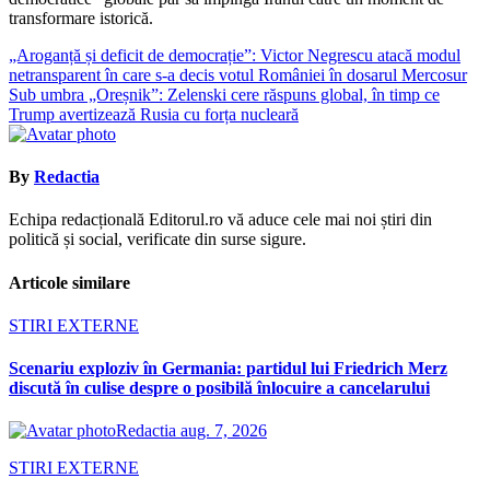
transformare istorică.
Navigare
„Aroganță și deficit de democrație”: Victor Negrescu atacă modul
netransparent în care s-a decis votul României în dosarul Mercosur
în
Sub umbra „Oreșnik”: Zelenski cere răspuns global, în timp ce
articole
Trump avertizează Rusia cu forța nucleară
By
Redactia
Echipa redacțională Editorul.ro vă aduce cele mai noi știri din
politică și social, verificate din surse sigure.
Articole similare
STIRI EXTERNE
Scenariu exploziv în Germania: partidul lui Friedrich Merz
discută în culise despre o posibilă înlocuire a cancelarului
Redactia
aug. 7, 2026
STIRI EXTERNE