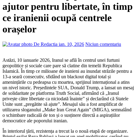
ajutor pentru libertate, în timp
ce iranienii ocupă centrele
orașelor
De Redactia
ian. 10, 2026
Niciun comentariu
Astăzi, 10 ianuarie 2026, Iranul se află în centrul unei furtuni
geopolitice și sociale care pare să clatine din temelii Republica
Islamică. În timp ce milioane de iranieni au inundat străzile pentru a
13-a seară consecutiv, sfidând un blackout digital total și
amenințările cu pedeapsa cu moartea, sprijinul internațional a atins
un nivel istoric. Președintele SUA, Donald Trump, a lansat un mesaj
de solidaritate pe platforma Truth Social, afirmând că „Iranul
privește către libertate ca niciodată înainte” și declarând că Statele
Unite sunt „pregătite să ajute”. Mesajul său a fost amplificat de
utilizarea sloganului „Make Iran Great Again” (MIGA), semnalând
o schimbare radicală de ton și o susținere directă a aspirațiilor
democratice ale poporului iranian.
În interiorul țării, rezistența a trecut la o nouă etapă de organizare.
Prințul exilat Reza Pahlavi a lansat un apel mobilizator, cerând nu