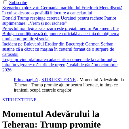
Subscribe
Scenariu exploziv în Germania: partidul lui Friedrich Merz discută
în culise despre o posibilă înlocuire a cancelarului
Donald Trump respinge cererea Ucrainei pentru rachete Patriot
suplimentare: „Vrem și noi rachete”
Proiectul noii legi a salarizării este pregătit pentru Parlament: Ilie
Bolojan condiționează depunerea oficială a acestuia de obținerea
unui acord politic și social
Incident pe Bulevardul Eroilor din București: Carmen Șerban
susține că a căzut cu mașina în craterul format de o surpare de
carosabil
Legea privind plafonarea adaosurilor comerciale la carburanți a
intrat în vigoare: măsurile de urgență valabile până în octombrie
2026
Prima pagină
-
STIRI EXTERNE
-
Momentul Adevărului la
Teheran: Trump promite ajutor pentru libertate, în timp ce
iranienii ocupă centrele orașelor
STIRI EXTERNE
Momentul Adevărului la
Teheran: Trump promite