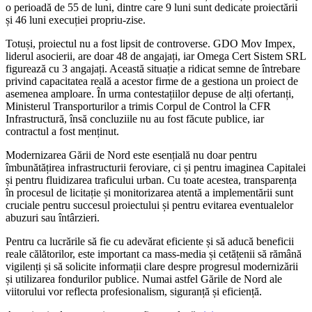
o perioadă de 55 de luni, dintre care 9 luni sunt dedicate proiectării
și 46 luni execuției propriu-zise.
Totuși, proiectul nu a fost lipsit de controverse. GDO Mov Impex,
liderul asocierii, are doar 48 de angajați, iar Omega Cert Sistem SRL
figurează cu 3 angajați. Această situație a ridicat semne de întrebare
privind capacitatea reală a acestor firme de a gestiona un proiect de
asemenea amploare. În urma contestațiilor depuse de alți ofertanți,
Ministerul Transporturilor a trimis Corpul de Control la CFR
Infrastructură, însă concluziile nu au fost făcute publice, iar
contractul a fost menținut.
Modernizarea Gării de Nord este esențială nu doar pentru
îmbunătățirea infrastructurii feroviare, ci și pentru imaginea Capitalei
și pentru fluidizarea traficului urban. Cu toate acestea, transparența
în procesul de licitație și monitorizarea atentă a implementării sunt
cruciale pentru succesul proiectului și pentru evitarea eventualelor
abuzuri sau întârzieri.
Pentru ca lucrările să fie cu adevărat eficiente și să aducă beneficii
reale călătorilor, este important ca mass-media și cetățenii să rămână
vigilenți și să solicite informații clare despre progresul modernizării
și utilizarea fondurilor publice. Numai astfel Gările de Nord ale
viitorului vor reflecta profesionalism, siguranță și eficiență.