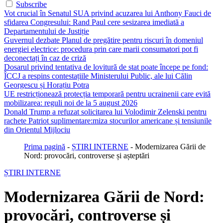
Subscribe
Vot crucial în Senatul SUA privind acuzarea lui Anthony Fauci de
sfidarea Congresului: Rand Paul cere sesizarea imediată a
Departamentului de Justiție
Guvernul dezbate Planul de pregătire pentru riscuri în domeniul
energiei electrice: procedura prin care marii consumatori pot fi
deconectați în caz de criză
Dosarul privind tentativa de lovitură de stat poate începe pe fond:
ÎCCJ a respins contestațiile Ministerului Public, ale lui Călin
Georgescu și Horațiu Potra
UE restricționează protecția temporară pentru ucrainenii care evită
mobilizarea: reguli noi de la 5 august 2026
Donald Trump a refuzat solicitarea lui Volodimir Zelenski pentru
rachete Patriot suplimentare:miza stocurilor americane și tensiunile
din Orientul Mijlociu
Prima pagină
-
ȘTIRI INTERNE
-
Modernizarea Gării de
Nord: provocări, controverse și așteptări
ȘTIRI INTERNE
Modernizarea Gării de Nord:
provocări, controverse și