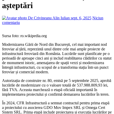
așteptări
De Crivineanu Alin Iulian
sept. 6, 2025
Niciun
comentariu
Sursa foto: ro.wikipedia.org
Modernizarea Gării de Nord din București, cel mai important nod
feroviar al țării, reprezintă unul dintre cele mai ample proiecte de
infrastructură feroviară din România. Lucrările sunt planificate pe o
perioadă de aproape cinci ani și includ reabilitarea clădirilor cu statut
de monument istoric, amenajarea de spații verzi și modernizarea
întregii infrastructuri, cu scopul de a transforma stația într-un punct
feroviar și comercial modern.
Autorizația de construire nr. 80, emisă pe 5 septembrie 2025, aprobă
lucrările de modernizare cu o valoare totală de 537.988.809,93 lei,
fără TVA. Aceasta marchează o etapă oficială importantă în
implementarea proiectului și confirmă demararea lucrărilor în teren.
În 2024, CFR Infrastructură a semnat contractul pentru prima etapă
a proiectului cu asocierea GDO Mov Impex SRL și Omega Cert
Sistem SRL. Prima etapă include proiectarea și execuția lucrărilor pe