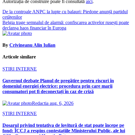
Autorizația de construire poate fi consultată
aici
.
Navigare
De la controale ANPC la lupte cu balauri: Piedone anunță partidul
cetățenilor
în
Belgia trage semnalul de alarmă: confiscarea activelor rusești poate
articole
declanșa haos financiar în Europa
By
Crivineanu Alin Iulian
Articole similare
ȘTIRI INTERNE
Guvernul dezbate Planul de pregătire pentru riscuri în
domeniul energiei electrice: procedura prin care marii
consumatori pot fi deconectați în caz de criză
Redactia
aug. 6, 2026
ȘTIRI INTERNE
Dosarul privind tentativa de lovitură de stat poate începe pe
fond: ÎCCJ a respins contestațiile Ministerului Public, ale lui