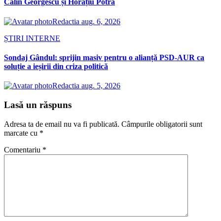
Călin Georgescu și Horațiu Potra
Redactia
aug. 6, 2026
ȘTIRI INTERNE
Sondaj Gândul: sprijin masiv pentru o alianță PSD-AUR ca
soluție a ieșirii din criza politică
Redactia
aug. 5, 2026
Lasă un răspuns
Adresa ta de email nu va fi publicată.
Câmpurile obligatorii sunt
marcate cu
*
Comentariu
*