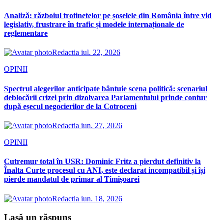
Analiză: războiul trotinetelor pe șoselele din România între vid
legislativ, frustrare în trafic și modele internaționale de
reglementare
Redactia
iul. 22, 2026
OPINII
Spectrul alegerilor anticipate bântuie scena politică: scenariul
deblocării crizei prin dizolvarea Parlamentului prinde contur
după eșecul negocierilor de la Cotroceni
Redactia
iun. 27, 2026
OPINII
Cutremur total în USR: Dominic Fritz a pierdut definitiv la
Înalta Curte procesul cu ANI, este declarat incompatibil și își
pierde mandatul de primar al Timișoarei
Redactia
iun. 18, 2026
Lasă un răspuns