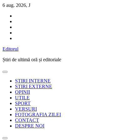
Sari
6 aug. 2026, J
la
conținut
Editorul
Știri de ultimă oră și editoriale
ȘTIRI INTERNE
STIRI EXTERNE
OPINII
UTILE
SPORT
VERSURI
FOTOGRAFIA ZILEI
CONTACT
DESPRE NOI