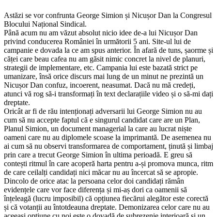
Astăzi se vor confrunta George Simion și Nicușor Dan la Congresul
Blocului Național Sindical.
Până acum nu am văzut absolut nicio idee de-a lui Nicușor Dan
privind conducerea României în următorii 5 ani. Site-ul lui de
campanie e dovada la ce am spus anterior. În afară de tuns, șaorme și
căței care beau cafea nu am găsit nimic concret la nivel de planuri,
strategii de implementare, etc. Campania lui este bazată strict pe
umanizare, însă orice discurs mai lung de un minut ne prezintă un
Nicușor Dan confuz, incoerent, neasumat. Dacă nu mă credeți,
atunci vă rog să-i transformați în text declarațiile video și o să-mi dați
dreptate.
Oricât ar fi de rău intenționați adversarii lui George Simion nu au
cum să nu accepte faptul că e singurul candidat care are un Plan,
Planul Simion, un document managerial la care au lucrat niște
oameni care nu au diplomele scoase la imprimantă. De asemenea nu
ai cum să nu observi transformarea de comportament, ținută și limbaj
prin care a trecut George Simion în ultima perioadă. E greu să
contești ritmul în care acoperă harta pentru a-și promova munca, ritm
de care ceilalți candidați nici măcar nu au încercat să se apropie.
Dincolo de orice atac la persoana celor doi candidați rămân
evidențele care vor face diferența și mi-aș dori ca oamenii să
înțeleagă (lucru imposibil) că opțiunea fiecărui alegător este corectă
și că votanții au întotdeauna dreptate. Demonizarea celor care nu au
aceeași opțiune cu noi este o dovadă de șubrezenie interioară și un