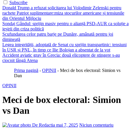
Subscribe
Donald Trump a refuzat solicitarea lui Volodimir Zelenski pentru
rachete Patriot suplimentare:miza stocurilor americane și tensiunile
din Orientul Mijlociu
Sondaj Gândul: sprijin masiv pentru o alianță PSD-AUR ca soluție a
ieșirii din criza politică
Scufundarea celor patru barje pe Dunăre, amânată pentru joi
dimineață
Legea integrității, adoptată de Senat cu sprijin transpartinic: tensiuni
în USR și PNL, în timp ce Ilie Bolojan a absentat de la vot
Accident aviatic grav în Grecia: două elicoptere de stingere s-au
ciocnit lângă Atena
Prima pagină
-
OPINII
-
Meci de box electoral: Simion vs
Dan
OPINII
Meci de box electoral: Simion
vs Dan
De Redactia
mai 7, 2025
Niciun comentariu