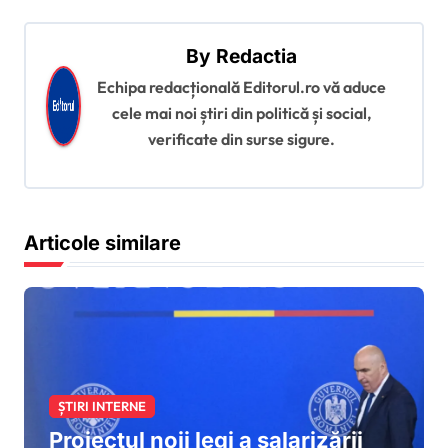
g
a
By
Redactia
r
Echipa redacțională Editorul.ro vă aduce
cele mai noi știri din politică și social,
e
verificate din surse sigure.
î
n
a
Articole similare
r
t
i
c
o
ȘTIRI INTERNE
l
Proiectul noii legi a salarizării