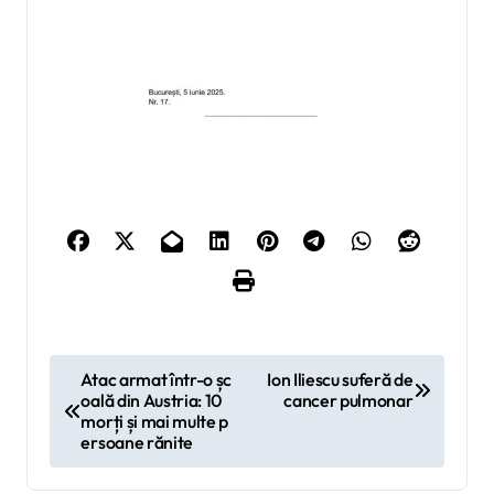
N
Atac armat într-o șc
Ion Iliescu suferă de
oală din Austria: 10
cancer pulmonar
a
morți și mai multe p
v
ersoane rănite
i