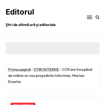
Sari
la
Editorul
conținut
Știri de ultimă oră și editoriale
Prima pagină
-
ȘTIRI INTERNE
-
CCR are începând
de mâine un nou președinte interimar, Marian
Enache