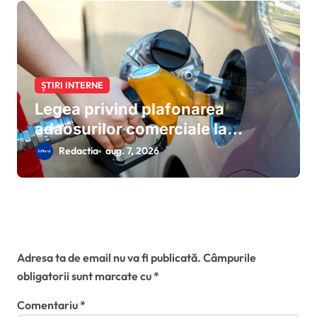
ȘTIRI INTERNE
Legea privind plafonarea
adaosurilor comerciale la
carburanți a intrat în vigoare:
Redactia
aug. 7, 2026
măsurile de urgență valabile
până în octombrie 2026
Lasă un răspuns
Adresa ta de email nu va fi publicată.
Câmpurile
obligatorii sunt marcate cu
*
Comentariu
*