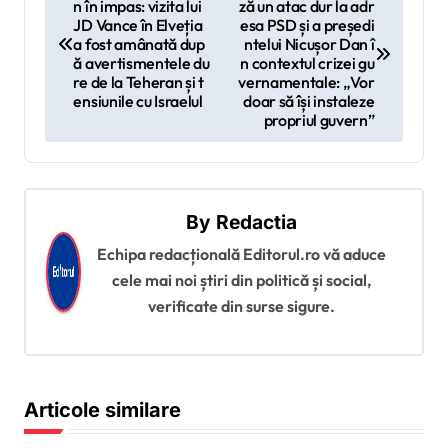
n în impas: vizita lui
ză un atac dur la adr
a
JD Vance în Elveția
esa PSD și a președi
v
a fost amânată dup
ntelui Nicușor Dan î
ă avertismentele du
n contextul crizei gu
i
re de la Teheran și t
vernamentale: „Vor
ensiunile cu Israelul
doar să își instaleze
g
propriul guvern”
a
r
e
By
Redactia
î
Echipa redacțională Editorul.ro vă aduce
n
cele mai noi știri din politică și social,
a
verificate din surse sigure.
r
t
i
Articole similare
c