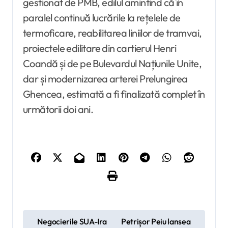
gestionat de PMB, edilul amintind că în
paralel continuă lucrările la rețelele de
termoficare, reabilitarea liniilor de tramvai,
proiectele edilitare din cartierul Henri
Coandă și de pe Bulevardul Națiunile Unite,
dar și modernizarea arterei Prelungirea
Ghencea, estimată a fi finalizată complet în
următorii doi ani.
N
Negocierile SUA-Ira
Petrișor Peiu lansea