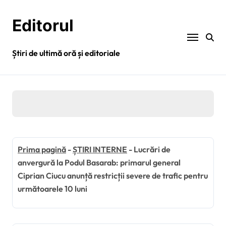
Sari
la
Editorul
conținut
Știri de ultimă oră și editoriale
Prima pagină
-
ȘTIRI INTERNE
-
Lucrări de
anvergură la Podul Basarab: primarul general
Ciprian Ciucu anunță restricții severe de trafic pentru
următoarele 10 luni