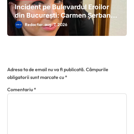
Incident pe Bulevardul Eroilor
din București: Carmen Șerban
susține că a căzut cu mașina în
Redactia
aug. 7, 2026
craterul format de o surpare de
carosabil
Lasă un răspuns
Adresa ta de email nu va fi publicată.
Câmpurile
obligatorii sunt marcate cu
*
Comentariu
*