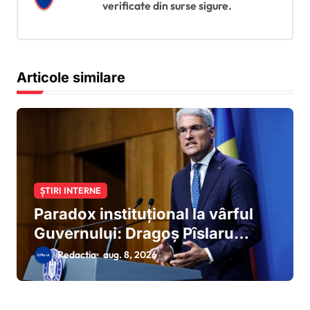
verificate din surse sigure.
r
t
i
Articole similare
c
o
l
e
ȘTIRI INTERNE
Paradox instituțional la vârful
Guvernului: Dragoș Pîslaru
solicită din postura de ministru
Redactia
aug. 8, 2026
interimar al MIPE modificarea
proiectului Legii salarizării