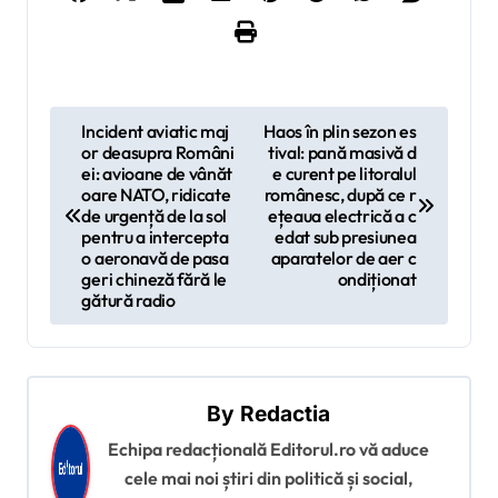
N
Incident aviatic maj
Haos în plin sezon es
or deasupra Români
tival: pană masivă d
a
ei: avioane de vânăt
e curent pe litoralul
v
oare NATO, ridicate
românesc, după ce r
de urgență de la sol
ețeaua electrică a c
i
pentru a intercepta
edat sub presiunea
o aeronavă de pasa
aparatelor de aer c
g
geri chineză fără le
ondiționat
gătură radio
a
r
e
î
By
Redactia
n
Echipa redacțională Editorul.ro vă aduce
cele mai noi știri din politică și social,
a