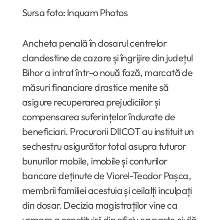
Sursa foto: Inquam Photos
Ancheta penală în dosarul centrelor
clandestine de cazare și îngrijire din județul
Bihor a intrat într-o nouă fază, marcată de
măsuri financiare drastice menite să
asigure recuperarea prejudiciilor și
compensarea suferințelor îndurate de
beneficiari. Procurorii DIICOT au instituit un
sechestru asigurător total asupra tuturor
bunurilor mobile, imobile și conturilor
bancare deținute de Viorel-Teodor Pașca,
membrii familiei acestuia și ceilalți inculpați
din dosar. Decizia magistraților vine ca
urmare a constituirii din oficiu ca parte civilă