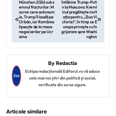
N
München 2026 sub s
Întâlnire Trump-Puti
emnul fracturilor: M
n la Moscova: Kreml
a
acron cere autonom
inul pregătește invit
v
ie, Trump îl laudă pe
ația pentru „Ziua Vi
Orbán, iar România
ctoriei”, în timp ce E
i
lipsește de la masa
uropa privește cu în
negocierilor pe Ucr
grijorare spre Washi
g
aina
ngton
a
r
e
By
Redactia
î
Echipa redacțională Editorul.ro vă aduce
n
cele mai noi știri din politică și social,
a
verificate din surse sigure.
r
t
i
Articole similare