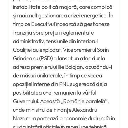
instabilitate politică majoră, care complică
și mai mult gestionarea crizei energetice. În
timp ce Executivul încearcă să gestioneze
tranziția spre prețuri reglementate
administrativ, tensiunile din interiorul
Coaliției au explodat. Vicepremierul Sorin
Grindeanu (PSD) a lansat un atac dur la
adresa premierului Ilie Bolojan, acuzându-l
de măsuri unilaterale, în timp ce vocea
opoziției interne din PNL sugerează deja
posibilitatea unei remanieri la vârful
Guvernului. Această „Românie paralelă”,
unde ministrul de Finanțe Alexandru
Nazare raportează o economie duduindă în
ciuda intrării oficiale în recesiune tehnică,