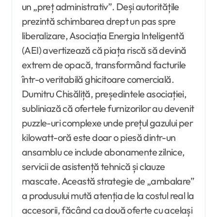
un „preț administrativ”. Deși autoritățile
prezintă schimbarea drept un pas spre
liberalizare, Asociația Energia Inteligentă
(AEI) avertizează că piața riscă să devină
extrem de opacă, transformând facturile
într-o veritabilă ghicitoare comercială.
Dumitru Chisăliță, președintele asociației,
subliniază că ofertele furnizorilor au devenit
puzzle-uri complexe unde prețul gazului per
kilowatt-oră este doar o piesă dintr-un
ansamblu ce include abonamente zilnice,
servicii de asistență tehnică și clauze
mascate. Această strategie de „ambalare”
a produsului mută atenția de la costul real la
accesorii, făcând ca două oferte cu același