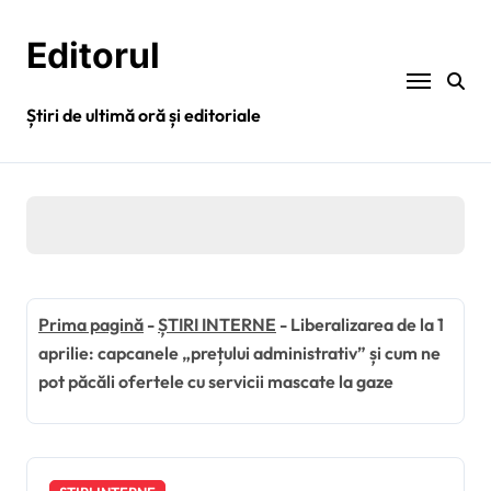
Sari
la
Editorul
conținut
Știri de ultimă oră și editoriale
Prima pagină
-
ȘTIRI INTERNE
-
Liberalizarea de la 1
aprilie: capcanele „prețului administrativ” și cum ne
pot păcăli ofertele cu servicii mascate la gaze