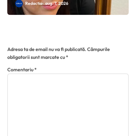
susține că a căzut cu mașina în
Redactia
aug. 7, 2026
craterul format de o surpare de
carosabil
Lasă un răspuns
Adresa ta de email nu va fi publicată.
Câmpurile
obligatorii sunt marcate cu
*
Comentariu
*