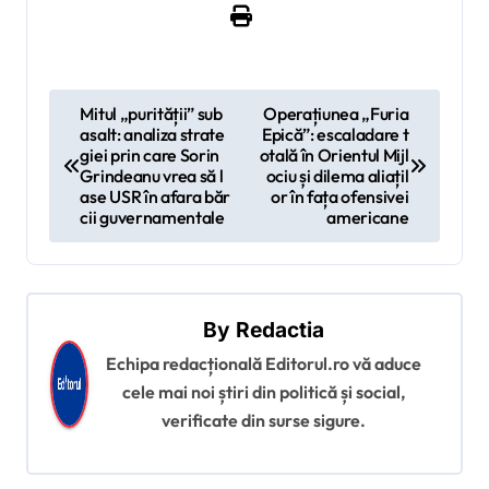
N
Mitul „purității” sub
Operațiunea „Furia
asalt: analiza strate
Epică”: escaladare t
a
giei prin care Sorin
otală în Orientul Mijl
v
Grindeanu vrea să l
ociu și dilema aliațil
ase USR în afara băr
or în fața ofensivei
i
cii guvernamentale
americane
g
a
r
By
Redactia
e
Echipa redacțională Editorul.ro vă aduce
î
cele mai noi știri din politică și social,
verificate din surse sigure.
n
a