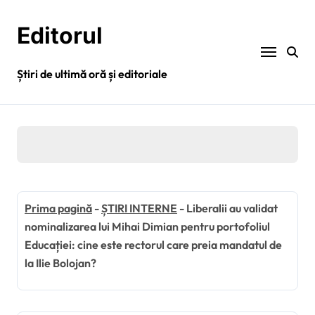
Sari
la
Editorul
conținut
Știri de ultimă oră și editoriale
Prima pagină
-
ȘTIRI INTERNE
-
Liberalii au validat
nominalizarea lui Mihai Dimian pentru portofoliul
Educației: cine este rectorul care preia mandatul de
la Ilie Bolojan?