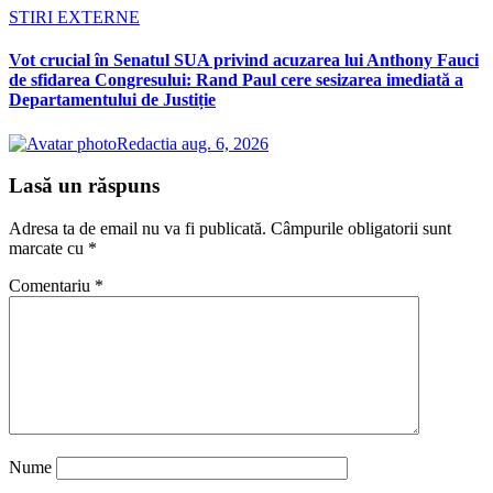
STIRI EXTERNE
Vot crucial în Senatul SUA privind acuzarea lui Anthony Fauci
de sfidarea Congresului: Rand Paul cere sesizarea imediată a
Departamentului de Justiție
Redactia
aug. 6, 2026
Lasă un răspuns
Adresa ta de email nu va fi publicată.
Câmpurile obligatorii sunt
marcate cu
*
Comentariu
*
Nume