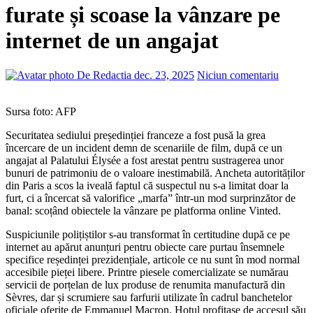
furate și scoase la vânzare pe
internet de un angajat
De Redactia
dec. 23, 2025
Niciun comentariu
Sursa foto: AFP
Securitatea sediului președinției franceze a fost pusă la grea
încercare de un incident demn de scenariile de film, după ce un
angajat al Palatului Élysée a fost arestat pentru sustragerea unor
bunuri de patrimoniu de o valoare inestimabilă. Ancheta autorităților
din Paris a scos la iveală faptul că suspectul nu s-a limitat doar la
furt, ci a încercat să valorifice „marfa” într-un mod surprinzător de
banal: scoțând obiectele la vânzare pe platforma online Vinted.
Suspiciunile polițiștilor s-au transformat în certitudine după ce pe
internet au apărut anunțuri pentru obiecte care purtau însemnele
specifice reședinței prezidențiale, articole ce nu sunt în mod normal
accesibile pieței libere. Printre piesele comercializate se numărau
servicii de porțelan de lux produse de renumita manufactură din
Sèvres, dar și scrumiere sau farfurii utilizate în cadrul banchetelor
oficiale oferite de Emmanuel Macron. Hoțul profitase de accesul său