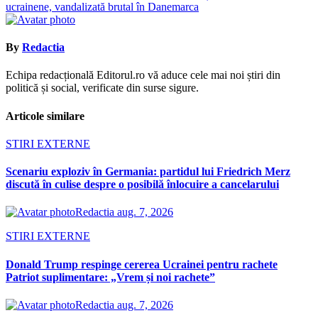
articole
ucrainene, vandalizată brutal în Danemarca
By
Redactia
Echipa redacțională Editorul.ro vă aduce cele mai noi știri din
politică și social, verificate din surse sigure.
Articole similare
STIRI EXTERNE
Scenariu exploziv în Germania: partidul lui Friedrich Merz
discută în culise despre o posibilă înlocuire a cancelarului
Redactia
aug. 7, 2026
STIRI EXTERNE
Donald Trump respinge cererea Ucrainei pentru rachete
Patriot suplimentare: „Vrem și noi rachete”
Redactia
aug. 7, 2026