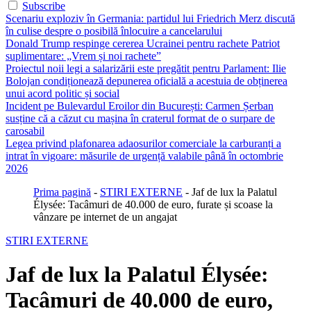
Subscribe
Scenariu exploziv în Germania: partidul lui Friedrich Merz discută
în culise despre o posibilă înlocuire a cancelarului
Donald Trump respinge cererea Ucrainei pentru rachete Patriot
suplimentare: „Vrem și noi rachete”
Proiectul noii legi a salarizării este pregătit pentru Parlament: Ilie
Bolojan condiționează depunerea oficială a acestuia de obținerea
unui acord politic și social
Incident pe Bulevardul Eroilor din București: Carmen Șerban
susține că a căzut cu mașina în craterul format de o surpare de
carosabil
Legea privind plafonarea adaosurilor comerciale la carburanți a
intrat în vigoare: măsurile de urgență valabile până în octombrie
2026
Prima pagină
-
STIRI EXTERNE
-
Jaf de lux la Palatul
Élysée: Tacâmuri de 40.000 de euro, furate și scoase la
vânzare pe internet de un angajat
STIRI EXTERNE
Jaf de lux la Palatul Élysée:
Tacâmuri de 40.000 de euro,