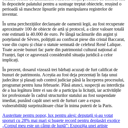
în depozitele palatului pentru a sustrage treptat obiectele, reușind o
perioadă să mascheze lipsurile prin manipularea registrelor de
inventar.
În urma perchezițiilor declanșate de oamenii legii, au fost recuperate
aproximativ 100 de obiecte de artă și protocol, a căror valoare totală
este estimată la 40.000 de euro. Pe lângă tacâmurile din argint și
porțelanul de Sèvres, polițiștii au confiscat piese din cristal Baccarat,
vase din cupru și chiar o statuie semnată de celebrul René Lalique.
Toate aceste bunuri fac parte din patrimoniul cultural național al
Franței, fapt ce agravează considerabil situația juridică a celor
implicați.
În prezent, dosarul vizează trei bărbați acuzați de furt calificat de
bunuri de patrimoniu. Aceștia au fost deja prezentați în fața unui
judecător și plasați sub control judiciar până la începerea procesului,
programat pentru luna februarie. Până atunci, suspecții au interdicția
de a lua legătura între ei sau de a participa la licitații, iar activitățile
lor profesionale în cadrul structurilor statului au fost suspendate
imediat, punând capăt unei serii de furturi care a expus
vulnerabilități surprinzătoare chiar în inima puterii de la Paris.
Navigare
Austeritate pentru popor, lux pentru aleși: deputații și-au votat
sporuri cu 28% mai mari și bugete record pentru deplasări exotice
în
„Corpul meu este un câmp de luptă”: Expoziția unei artiste