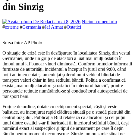
din Sinzig
De Redactia
mai 8, 2026
Niciun comentariu
#
externe
#
Germania
#
Jaf Armat
#
Ostatici
Sursa foto: AP Photo
O situație de criză este în desfășurare în localitatea Sinzig din vestul
Germaniei, unde un grup de atacatori a luat mai mulți ostatici în
timpul unui jaf bancar vineri dimineață. Conform primelor informații
furnizate de autorități, incidentul a început în jurul orei 9:00, când
hoții au interceptat și amenințat șoferul unui vehicul blindat de
transport valori chiar în fața sediului băncii. Poliția a confirmat că
există „mai mulți atacatori și ostatici în interiorul băncii”, printre
persoanele reținute numărându-se și conducătorul autospecialei de
transport bani.
Forțele de ordine, dotate cu echipament special, căști și veste
balistice, au înconjurat rapid clădirea situată pe o stradă pietruită din
centrul orașului. Publicația Bild relatează că atacatorii și cel puțin
unul dintre ostatici s-ar fi baricadat în interiorul seifului băncii, deși
numărul exact al suspecților și tipul de armament pe care îl dețin
rămân pentru moment necunoscute. Sinzig, un oraș mic situat pe