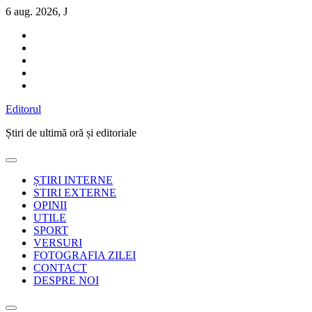
Sari
6 aug. 2026, J
la
conținut
Editorul
Știri de ultimă oră și editoriale
ȘTIRI INTERNE
STIRI EXTERNE
OPINII
UTILE
SPORT
VERSURI
FOTOGRAFIA ZILEI
CONTACT
DESPRE NOI