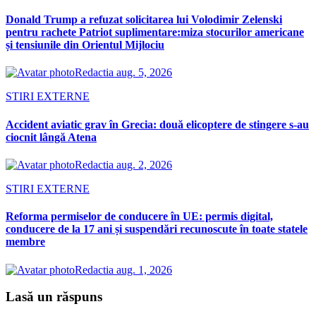
Donald Trump a refuzat solicitarea lui Volodimir Zelenski
pentru rachete Patriot suplimentare:miza stocurilor americane
și tensiunile din Orientul Mijlociu
Redactia
aug. 5, 2026
STIRI EXTERNE
Accident aviatic grav în Grecia: două elicoptere de stingere s-au
ciocnit lângă Atena
Redactia
aug. 2, 2026
STIRI EXTERNE
Reforma permiselor de conducere în UE: permis digital,
conducere de la 17 ani și suspendări recunoscute în toate statele
membre
Redactia
aug. 1, 2026
Lasă un răspuns