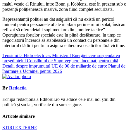
malul vestic al Rinului, între Bonn și Koblenz, este în prezent sub o
prezență polițienească masivă, zona fiind complet securizată.
Reprezentanții poliției au dat asigurări că nu există un pericol
iminent pentru persoanele aflate în afara perimetrului izolat, însă au
refuzat să ofere detalii suplimentare din „motive tactice”.
Operațiunea forțelor speciale este în plină desfășurare, în timp ce
negociatorii încearcă să stabilească un contact cu persoanele din
interiorul clădirii pentru a asigura eliberarea ostaticilor fără victime.
Navigare
Tensiuni la Hidroelectrica: Ministerul Energiei cere suspendarea
președintelui Consiliului de Supraveghere, inculpat pentru mită
în
Detalii despre împrumutul UE de 90 de miliarde de euro: Planul de
articole
înarmare a Ucrainei pentru 2026
By
Redactia
Echipa redacțională Editorul.ro vă aduce cele mai noi știri din
politică și social, verificate din surse sigure.
Articole similare
STIRI EXTERNE