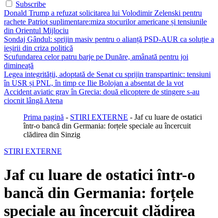
Subscribe
Donald Trump a refuzat solicitarea lui Volodimir Zelenski pentru
rachete Patriot suplimentare:miza stocurilor americane și tensiunile
din Orientul Mijlociu
Sondaj Gândul: sprijin masiv pentru o alianță PSD-AUR ca soluție a
ieșirii din criza politică
Scufundarea celor patru barje pe Dunăre, amânată pentru joi
dimineață
Legea integrității, adoptată de Senat cu sprijin transpartinic: tensiuni
în USR și PNL, în timp ce Ilie Bolojan a absentat de la vot
Accident aviatic grav în Grecia: două elicoptere de stingere s-au
ciocnit lângă Atena
Prima pagină
-
STIRI EXTERNE
-
Jaf cu luare de ostatici
într-o bancă din Germania: forțele speciale au încercuit
clădirea din Sinzig
STIRI EXTERNE
Jaf cu luare de ostatici într-o
bancă din Germania: forțele
speciale au încercuit clădirea