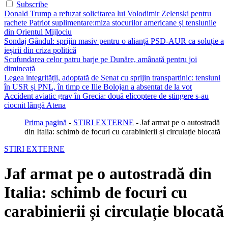
Subscribe
Donald Trump a refuzat solicitarea lui Volodimir Zelenski pentru
rachete Patriot suplimentare:miza stocurilor americane și tensiunile
din Orientul Mijlociu
Sondaj Gândul: sprijin masiv pentru o alianță PSD-AUR ca soluție a
ieșirii din criza politică
Scufundarea celor patru barje pe Dunăre, amânată pentru joi
dimineață
Legea integrității, adoptată de Senat cu sprijin transpartinic: tensiuni
în USR și PNL, în timp ce Ilie Bolojan a absentat de la vot
Accident aviatic grav în Grecia: două elicoptere de stingere s-au
ciocnit lângă Atena
Prima pagină
-
STIRI EXTERNE
-
Jaf armat pe o autostradă
din Italia: schimb de focuri cu carabinierii și circulație blocată
STIRI EXTERNE
Jaf armat pe o autostradă din
Italia: schimb de focuri cu
carabinierii și circulație blocată