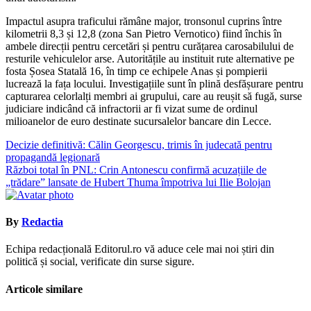
Impactul asupra traficului rămâne major, tronsonul cuprins între
kilometrii 8,3 și 12,8 (zona San Pietro Vernotico) fiind închis în
ambele direcții pentru cercetări și pentru curățarea carosabilului de
resturile vehiculelor arse. Autoritățile au instituit rute alternative pe
fosta Șosea Statală 16, în timp ce echipele Anas și pompierii
lucrează la fața locului. Investigațiile sunt în plină desfășurare pentru
capturarea celorlalți membri ai grupului, care au reușit să fugă, surse
judiciare indicând că infractorii ar fi vizat sume de ordinul
milioanelor de euro destinate sucursalelor bancare din Lecce.
Navigare
Decizie definitivă: Călin Georgescu, trimis în judecată pentru
propagandă legionară
în
Război total în PNL: Crin Antonescu confirmă acuzațiile de
articole
„trădare” lansate de Hubert Thuma împotriva lui Ilie Bolojan
By
Redactia
Echipa redacțională Editorul.ro vă aduce cele mai noi știri din
politică și social, verificate din surse sigure.
Articole similare