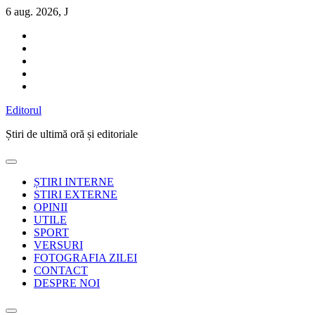
Sari
6 aug. 2026, J
la
conținut
Editorul
Știri de ultimă oră și editoriale
ȘTIRI INTERNE
STIRI EXTERNE
OPINII
UTILE
SPORT
VERSURI
FOTOGRAFIA ZILEI
CONTACT
DESPRE NOI