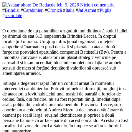
De Redactia
feb. 9, 2026
Niciun comentariu
#
Brindisi
#
Carabinieri
#
Cronică
#
Italia
#
Jaf Armat
#
Puglia
#
securitate
O operațiune de tip paramilitar a zguduit luni dimineață sudul Italiei,
pe drumul de stat 613 (superstrada Brindisi-Lecce), în dreptul
localității Tuturano. Un grup infracțional organizat, cu fețele
acoperite și înarmat cu puști de asalt și pistoale, a atacat două
furgoane portvalori aparținând companiei Battistolli (Btv). Pentru a
imobiliza convoaiele, atacatorii au plasat strategic vehicule pe
carosabil și le-au incendiat, blocând complet circulația pe ambele
sensuri de mers și forțând deținătorii valorilor să oprească sub
amenințarea armelor.
Situația a degenerat rapid într-un conflict armat în momentul
intervenției carabinierilor. Potrivit primelor informații, un glonț tras
de atacatori a lovit habitaclul unei mașini de patrulă a forțelor de
ordine, însă, din fericire, nu au fost raportați răniți. Imediat după
asalt, poliția din cadrul Comandamentului Provincial Lecce, sub
coordonarea colonelului Andrea Sizzu, a declanșat o vânătoare de
oameni pe scară largă, reușind identificarea și oprirea a două
persoane bănuite că ar face parte din acest comando. Aceștia au fost
localizați în zona de nord a Salento, în timp ce se aflau la bordul
unui autoturism.