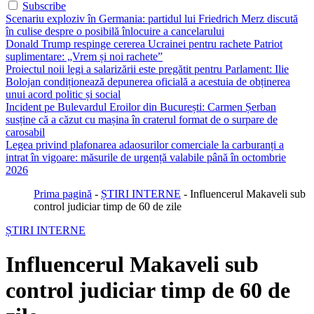
Subscribe
Scenariu exploziv în Germania: partidul lui Friedrich Merz discută
în culise despre o posibilă înlocuire a cancelarului
Donald Trump respinge cererea Ucrainei pentru rachete Patriot
suplimentare: „Vrem și noi rachete”
Proiectul noii legi a salarizării este pregătit pentru Parlament: Ilie
Bolojan condiționează depunerea oficială a acestuia de obținerea
unui acord politic și social
Incident pe Bulevardul Eroilor din București: Carmen Șerban
susține că a căzut cu mașina în craterul format de o surpare de
carosabil
Legea privind plafonarea adaosurilor comerciale la carburanți a
intrat în vigoare: măsurile de urgență valabile până în octombrie
2026
Prima pagină
-
ȘTIRI INTERNE
-
Influencerul Makaveli sub
control judiciar timp de 60 de zile
ȘTIRI INTERNE
Influencerul Makaveli sub
control judiciar timp de 60 de