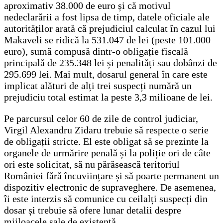
aproximativ 38.000 de euro și că motivul
nedeclarării a fost lipsa de timp, datele oficiale ale
autorităților arată că prejudiciul calculat în cazul lui
Makaveli se ridică la 531.047 de lei (peste 101.000
euro), sumă compusă dintr-o obligație fiscală
principală de 235.348 lei și penalități sau dobânzi de
295.699 lei. Mai mult, dosarul general în care este
implicat alături de alți trei suspecți numără un
prejudiciu total estimat la peste 3,3 milioane de lei.
Pe parcursul celor 60 de zile de control judiciar,
Virgil Alexandru Zidaru trebuie să respecte o serie
de obligații stricte. El este obligat să se prezinte la
organele de urmărire penală și la poliție ori de câte
ori este solicitat, să nu părăsească teritoriul
României fără încuviințare și să poarte permanent un
dispozitiv electronic de supraveghere. De asemenea,
îi este interzis să comunice cu ceilalți suspecți din
dosar și trebuie să ofere lunar detalii despre
mijloacele sale de existență.