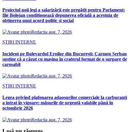
Proiectul noii legi a salarizării este pregătit pentru Parlament:
Ilie Bolojan condiționează depunerea oficială a acestuia de
obținerea unui acord politic și social
Redactia
aug. 7, 2026
ȘTIRI INTERNE
Incident pe Bulevardul Eroilor din București: Carmen Șerban
susține că a căzut cu mașina în craterul format de o surpare de
carosabil
Redactia
aug. 7, 2026
ȘTIRI INTERNE
Legea privind plafonarea adaosurilor comerciale la carburanți
a intrat în vigoare: măsurile de urgență valabile până în
octombrie 2026
Redactia
aug. 7, 2026
Lasă un răspuns