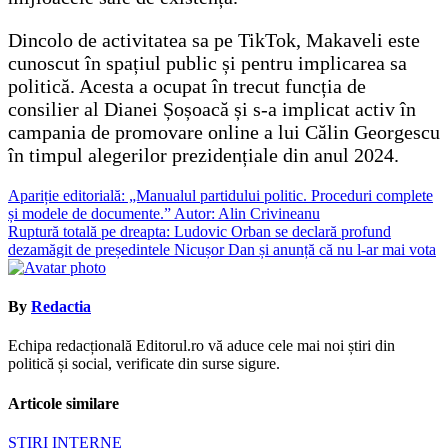
Dincolo de activitatea sa pe TikTok, Makaveli este
cunoscut în spațiul public și pentru implicarea sa
politică. Acesta a ocupat în trecut funcția de
consilier al Dianei Șoșoacă și s-a implicat activ în
campania de promovare online a lui Călin Georgescu
în timpul alegerilor prezidențiale din anul 2024.
Navigare
Apariție editorială: „Manualul partidului politic. Proceduri complete
și modele de documente.” Autor: Alin Crivineanu
în
Ruptură totală pe dreapta: Ludovic Orban se declară profund
articole
dezamăgit de președintele Nicușor Dan și anunță că nu l-ar mai vota
By
Redactia
Echipa redacțională Editorul.ro vă aduce cele mai noi știri din
politică și social, verificate din surse sigure.
Articole similare
ȘTIRI INTERNE