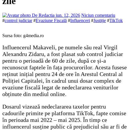
zile
De Redactia
iun. 12, 2026
Niciun comentariu
#
control judiciar
#
Evaziune Fiscală
#
Influenceri
#
Justiție
#
TikTok
Sursa foto: g4media.ro
Influencerul Makaveli, pe numele său real Virgil
Alexandru Zidaru, a fost plasat sub control judiciar
pentru o perioadă de 60 de zile, după ce și-a
recunoscut faptele în fața procurorilor. Acesta fusese
reținut inițial pentru 24 de ore în Arestul Central al
Poliției Capitalei, în cadrul unui dosar complex de
evaziune fiscală legat de nedeclararea veniturilor
obținute din mediul online.
Dosarul vizează nedeclararea taxelor pentru
cadourile primite pe platforma TikTok, fapte comise
în perioada mai 2022 – mai 2025. În timp ce
influencerul susține public că prejudiciul său ar fi de