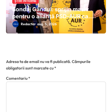
ȘTIRI INTERNE
Sondaj Gândul: sprijin masiv
pentru o alianță PSD-AUR ca
soluție a ieșirii din criza politică
Redactia
aug. 5, 2026
Lasă un răspuns
Adresa ta de email nu va fi publicată.
Câmpurile
obligatorii sunt marcate cu
*
Comentariu
*