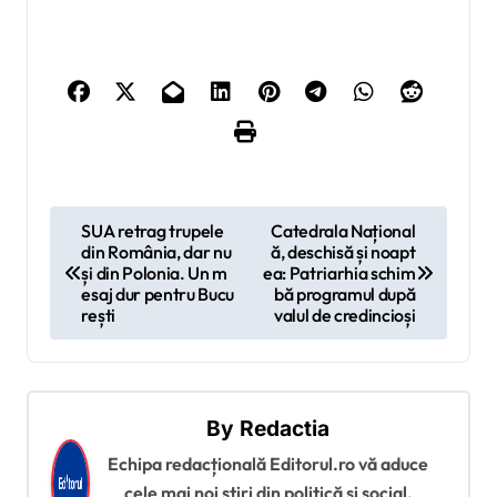
N
SUA retrag trupele
Catedrala Național
din România, dar nu
ă, deschisă și noapt
a
și din Polonia. Un m
ea: Patriarhia schim
v
esaj dur pentru Bucu
bă programul după
rești
valul de credincioși
i
g
a
By
Redactia
r
Echipa redacțională Editorul.ro vă aduce
e
cele mai noi știri din politică și social,