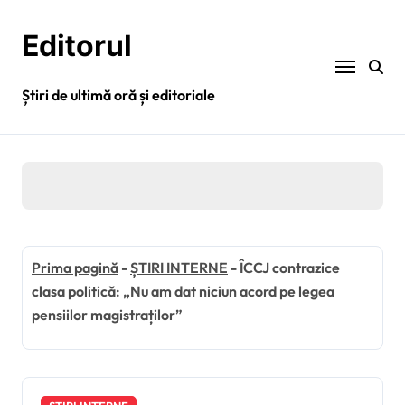
Sari
la
Editorul
conținut
Știri de ultimă oră și editoriale
Prima pagină
-
ȘTIRI INTERNE
-
ÎCCJ contrazice
clasa politică: „Nu am dat niciun acord pe legea
pensiilor magistraților”