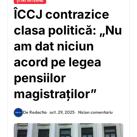
ȘTIRI INTERNE
ÎCCJ contrazice
clasa politică: „Nu
am dat niciun
acord pe legea
pensiilor
magistraților”
De Redactia
oct. 29, 2025
Niciun comentariu