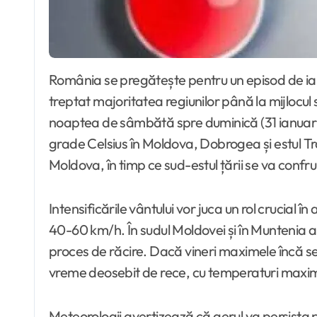
România se pregătește pentru un episod de iarnă severă, meteorologii anunțând o răcire accentuată a vremii și un val de ger care va cuprinde
treptat majoritatea regiunilor până la mijlocu
noaptea de sâmbătă spre duminică (31 ianuarie –
grade Celsius în Moldova, Dobrogea și estul Trans
Moldova, în timp ce sud-estul țării se va confru
Intensificările vântului vor juca un rol crucial în
40-60 km/h. În sudul Moldovei și în Muntenia a
proces de răcire. Dacă vineri maximele încă se 
vreme deosebit de rece, cu temperaturi maxime
Meteorologii avertizează că gerul va persista pe 