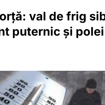
forță: val de frig s
 puternic și polei 