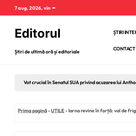
Sari
7 aug. 2026, vin
la
conținut
Editorul
ȘTIRI INT
CONTACT
Știri de ultimă oră și editoriale
Vot crucial în Senatul SUA privind acuzarea lui Anth
Prima pagină
-
UTILE
-
Iarna revine în forță: val de fri