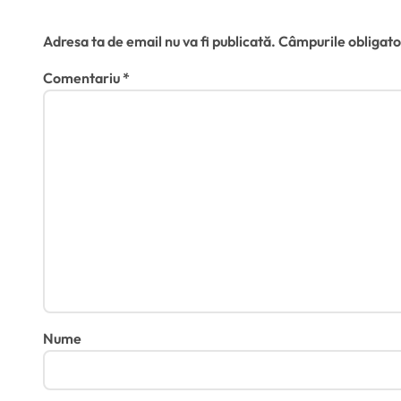
Lasă un răspuns
l
Adresa ta de email nu va fi publicată.
Câmpurile obligato
e
Comentariu
*
Nume