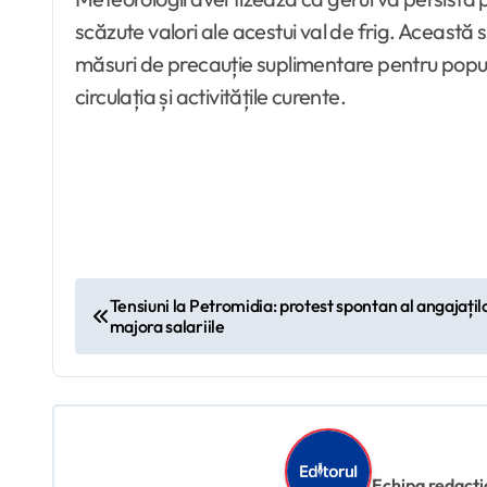
scăzute valori ale acestui val de frig. Aceas
măsuri de precauție suplimentare pentru populați
circulația și activitățile curente.
N
Tensiuni la Petromidia: protest spontan al angajațil
majora salariile
a
v
i
g
Echipa redacțion