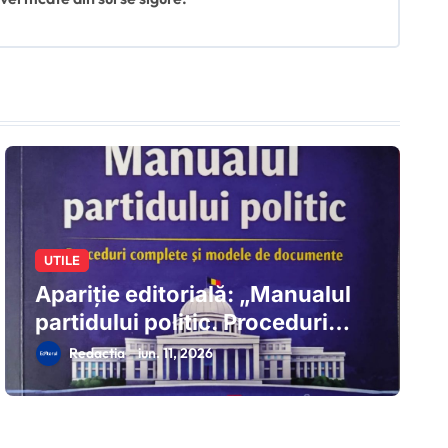
UTILE
Apariție editorială: „Manualul
partidului politic. Proceduri
complete și modele de
Redactia
iun. 11, 2026
documente.” Autor: Alin
Crivineanu