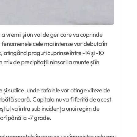
, fenomenele cele mai intense vor debuta în
 atingând praguri cuprinse între -14 și -10
mix de precipitații: ninsori la munte și în
ice și sudice, unde rafalele vor atinge viteze de
bătă seară. Capitala nu va fi ferită de acest
tiul va intra sub incidența unui regim de
orî până la -7 grade.
fiind momentele în care se vor înregistra cele mai