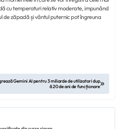
oadă cu temperaturi relativ moderate, impunând
tul de zăpadă și vântul puternic pot îngreuna
grează Gemini AI pentru 3 miliarde de utilizatori dup
ă 20 de ani de funcționare
 verificate din surse sigure.