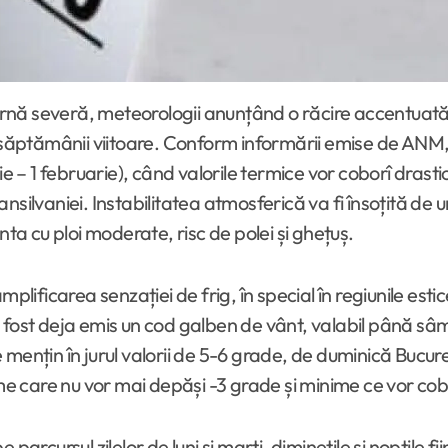
l săptămânii viitoare. Conform informării emise de ANM
 1 februarie), când valorile termice vor coborî drastic,
ilvaniei. Instabilitatea atmosferică va fi însoțită de un 
nta cu ploi moderate, risc de polei și ghețuș.
 amplificarea senzației de frig, în special în regiunile est
 fost deja emis un cod galben de vânt, valabil până sâm
mențin în jurul valorii de 5-6 grade, de duminică Bucureș
 care nu vor mai depăși -3 grade și minime ce vor cob
parcursul zilelor de luni și marți, diminețile și nopțile 