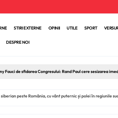
ERNE
STIRI EXTERNE
OPINII
UTILE
SPORT
VERSUR
DESPRE NOI
ony Fauci de sfidarea Congresului: Rand Paul cere sesizarea ime
g siberian peste România, cu vânt puternic și polei în regiunile su