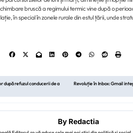
tă schimbare bruscă a regimului termic vine după o peri
e, în special în zonele rurale din estul țării, unde stra
or după refuzul conducerii de a
Revoluție în Inbox: Gmail inte
By
Redactia
ală Editorul.ro vă aduce cele mai noi știri din politică și social,