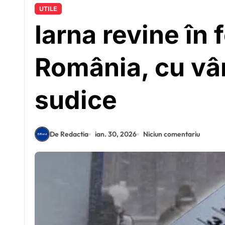
UTILE
Iarna revine în 
România, cu vânt
sudice
De Redactia
ian. 30, 2026
Niciun comentariu