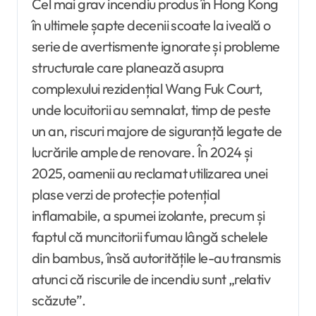
Cel mai grav incendiu produs în Hong Kong
în ultimele șapte decenii scoate la iveală o
serie de avertismente ignorate și probleme
structurale care planează asupra
complexului rezidențial Wang Fuk Court,
unde locuitorii au semnalat, timp de peste
un an, riscuri majore de siguranță legate de
lucrările ample de renovare. În 2024 și
2025, oamenii au reclamat utilizarea unei
plase verzi de protecție potențial
inflamabile, a spumei izolante, precum și
faptul că muncitorii fumau lângă schelele
din bambus, însă autoritățile le-au transmis
atunci că riscurile de incendiu sunt „relativ
scăzute”.