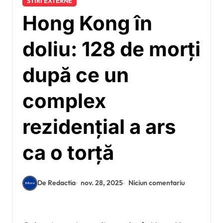
STIRI EXTERNE
Hong Kong în
doliu: 128 de morți
după ce un
complex
rezidențial a ars
ca o torță
De Redactia
nov. 28, 2025
Niciun comentariu