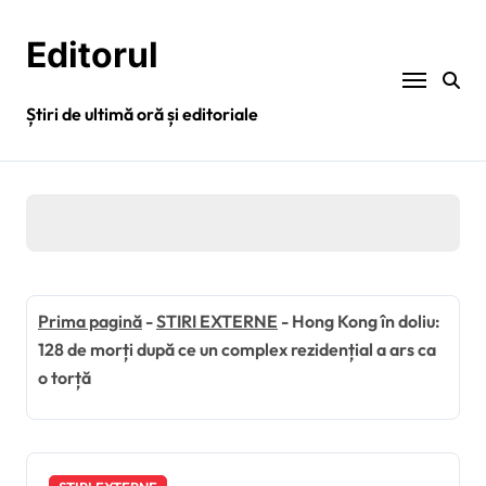
Sari
la
Editorul
conținut
Știri de ultimă oră și editoriale
Prima pagină
-
STIRI EXTERNE
-
Hong Kong în doliu:
128 de morți după ce un complex rezidențial a ars ca
o torță