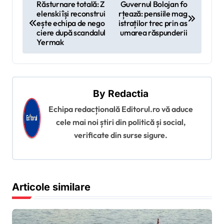
N
Răsturnare totală: Z
Guvernul Bolojan fo
elenski își reconstrui
rțează: pensiile mag
a
ește echipa de nego
istraților trec prin as
v
ciere după scandalul
umarea răspunderii
Yermak
i
g
a
By
Redactia
r
Echipa redacțională Editorul.ro vă aduce
e
cele mai noi știri din politică și social,
î
verificate din surse sigure.
n
a
r
Articole similare
t
i