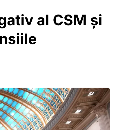
gativ al CSM și
siile