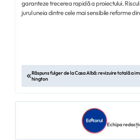
garanteze trecerea rapidă a proiectului. Riscul 
jurul uneia dintre cele mai sensibile reforme d
N
Răspuns fulger de la Casa Albă: revizuire totală a i
hington
a
v
i
g
Echipa redacțion
a