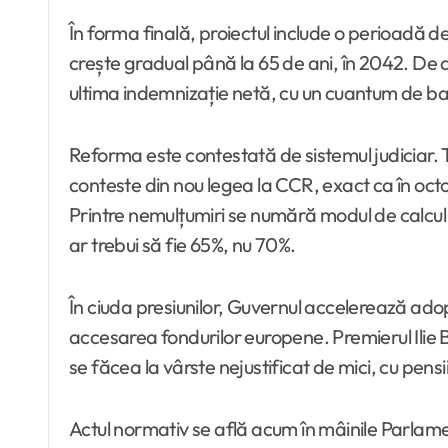
În forma finală, proiectul include o perioadă de
crește gradual până la 65 de ani, în 2042. De
ultima indemnizație netă, cu un cuantum de bază 
Reforma este contestată de sistemul judiciar. To
conteste din nou legea la CCR, exact ca în oct
Printre nemulțumiri se numără modul de calcul al 
ar trebui să fie 65%, nu 70%.
În ciuda presiunilor, Guvernul accelerează ado
accesarea fondurilor europene. Premierul Ilie B
se făcea la vârste nejustificat de mici, cu pensi
Actul normativ se află acum în mâinile Parlame