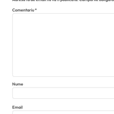
e
Comentariu
*
Nume
Email