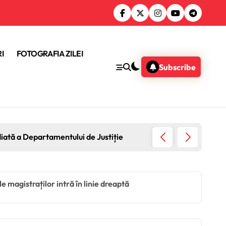
I
FOTOGRAFIA ZILEI
Subscribe
diată a Departamentului de Justiție
Guvernu
 magistraților intră în linie dreaptă