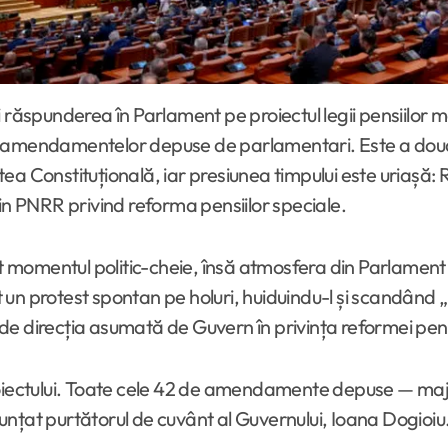
r amendamentelor depuse de parlamentari. Este a doua î
ea Constituțională, iar presiunea timpului este uriașă
in PNRR privind reforma pensiilor speciale.
momentul politic-cheie, însă atmosfera din Parlament a
at un protest spontan pe holuri, huiduindu-l și scandând 
e direcția asumată de Guvern în privința reformei pensi
roiectului. Toate cele 42 de amendamente depuse — major
nțat purtătorul de cuvânt al Guvernului, Ioana Dogioiu