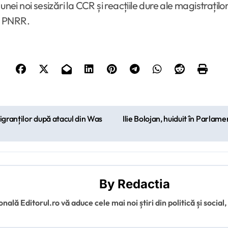
unei noi sesizări la CCR și reacțiile dure ale magistrați
in PNRR.
migranților după atacul din Was
Ilie Bolojan, huiduit în Parlam
By
Redactia
ală Editorul.ro vă aduce cele mai noi știri din politică și social,