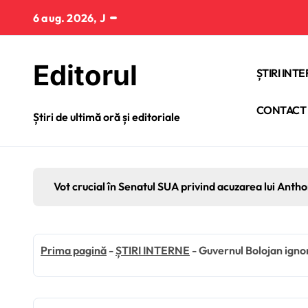
Sari
6 aug. 2026, J
la
conținut
Editorul
ȘTIRI INT
CONTACT
Știri de ultimă oră și editoriale
Vot crucial în Senatul SUA privind acuzarea lui Anth
Prima pagină
-
ȘTIRI INTERNE
-
Guvernul Bolojan ignor