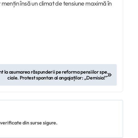
lor mențin însă un climat de tensiune maximă în
ent la asumarea răspunderii pe reforma pensiilor spe
ciale. Protest spontan al angajaților: „Demisia!”
 verificate din surse sigure.