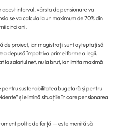
 În acest interval, vârsta de pensionare va
nsia se va calcula la un maximum de 70% din
i cinci ani.
ă de proiect, iar magistrații sunt așteptați să
rea depusă împotriva primei forme a legii.
 la salariul net, nu la brut, iar limita maximă
e pentru sustenabilitatea bugetară și pentru
dente” și elimină situațiile în care pensionarea
rument politic de forță — este menită să