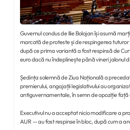
Guvernul condus de Ilie Bolojan își asumă marți răspunderea în Parlament pe proiectul legii pensiilor magistraților, într-o ședință tensionată,
marcată de proteste și de respingerea tuturo
după ce prima variantă a fost respinsă de Curt
euro dacă nu îndeplinește până vineri jalonul d
Ședința solemnă de Ziua Națională a precedat 
premierului, angajații legislativului au organiz
antiguvernamentale, în semn de opoziție față d
Executivul nu a acceptat nicio modificare a p
AUR — au fost respinse în bloc, după cum a anu