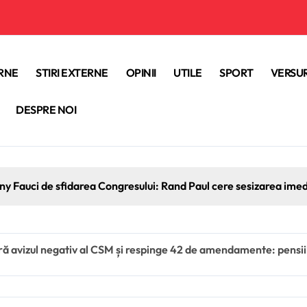
ERNE
STIRI EXTERNE
OPINII
UTILE
SPORT
VERSUR
DESPRE NOI
ony Fauci de sfidarea Congresului: Rand Paul cere sesizarea ime
ă avizul negativ al CSM și respinge 42 de amendamente: pensiile