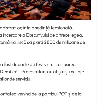
ncercare a Executivului de a trece legea,
: România riscă să piardă 800 de milioane de
 fost departe de festivism. La sosirea
„Demisia!”. Protestatarii au afișat și mesaje
ilor de serviciu.
itatea venind de la partidul POT și de la
.