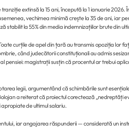
 tranziție extinsă la 15 ani, începută la 1 ianuarie 2026.
 asemenea, vechimea minimă crește la 35 de ani, iar pe
stabilit la 55% din media indemnizațiilor brute din ultimi
ate curțile de apel din țară au transmis opoziția lor faț
ombrie, când judecătorii constituționali au admis sesiza
pensiei: magistrații susțin că procentul ar trebui aplicat
ptarea legii, argumentând că schimbările sunt esențial
olojan a reiterat că proiectul corectează „nedreptăți evi
i apropiate de ultimul salariu.
ntului, iar angajarea răspunderii — considerată un inst