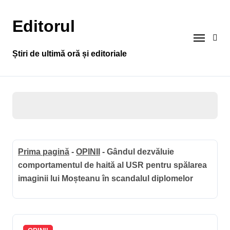
Sari
la
Editorul
conținut
Știri de ultimă oră și editoriale
Prima pagină
-
OPINII
-
Gândul dezvăluie
comportamentul de haită al USR pentru spălarea
imaginii lui Moșteanu în scandalul diplomelor