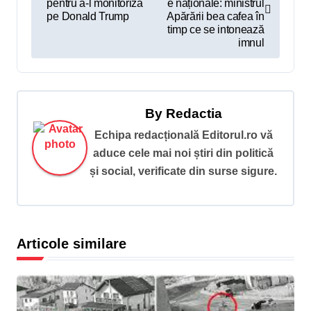
pentru a-l monitoriza
e naționale: ministrul
v
pe Donald Trump
Apărării bea cafea în
timp ce se intonează
i
imnul
g
a
r
By
Redactia
e
Echipa redacțională Editorul.ro vă
î
aduce cele mai noi știri din politică
și social, verificate din surse sigure.
n
a
r
Articole similare
t
i
c