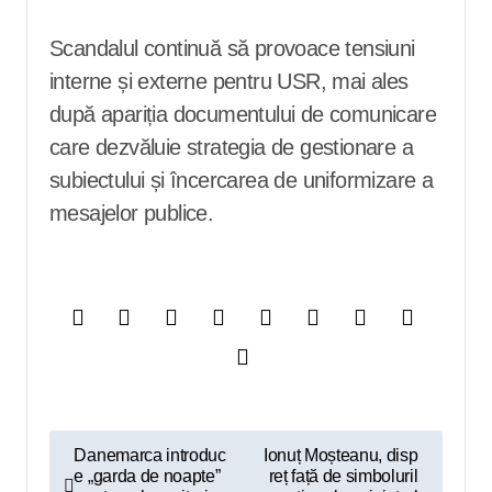
Scandalul continuă să provoace tensiuni
interne și externe pentru USR, mai ales
după apariția documentului de comunicare
care dezvăluie strategia de gestionare a
subiectului și încercarea de uniformizare a
mesajelor publice.
N
Danemarca introduc
Ionuț Moșteanu, disp
e „garda de noapte”
reț față de simboluril
a