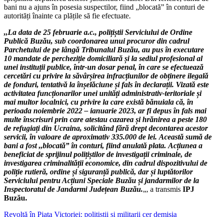
bani nu a ajuns în posesia suspectilor, fiind „blocată” în conturi de
autorități înainte ca plățile să fie efectuate.
,,La data de 25 februarie a.c., polițiștii Serviciului de Ordine
Publică Buzău, sub coordonarea unui procuror din cadrul
Parchetului de pe lângă Tribunalul Buzău, au pus în executare
10 mandate de percheziție domiciliară și la sediul profesional al
unei instituții publice, într-un dosar penal, în care se efectuează
cercetări cu privire la săvârșirea infracțiunilor de obținere ilegală
de fonduri, tentativă la înșelăciune și fals în declarații.
Vizată este
activitatea funcționarilor unei unități administrativ-teritoriale și
mai multor localnici, cu privire la care există bănuiala că, în
perioada noiembrie 2022 – ianuarie 2023, ar fi depus în fals mai
multe înscrisuri prin care atestau cazarea și hrănirea a peste 180
de refugiați din Ucraina, solicitând fără drept decontarea acestor
servicii, în valoare de aproximativ 335.000 de lei.
Această sumă de
bani a fost ,,blocată” în conturi, fiind anulată plata.
Acțiunea a
beneficiat de sprijinul polițiștilor de investigații criminale, de
investigarea criminalității economice, din cadrul dispozitivului de
poliție rutieră, ordine și siguranță publică, dar și luptătorilor
Serviciului pentru Acțiuni Speciale Buzău și jandarmilor de la
Inspectoratul de Jandarmi Județean Buzău.
„, a transmis
IPJ
Buzău.
Navigare
Revoltă în Piața Victoriei: polițiștii și militarii cer demisia