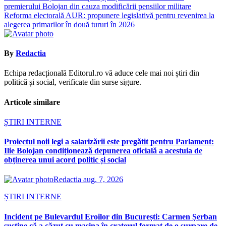
premierului Bolojan din cauza modificării pensiilor militare
în
Reforma electorală AUR: propunere legislativă pentru revenirea la
articole
alegerea primarilor în două tururi în 2026
By
Redactia
Echipa redacțională Editorul.ro vă aduce cele mai noi știri din
politică și social, verificate din surse sigure.
Articole similare
ȘTIRI INTERNE
Proiectul noii legi a salarizării este pregătit pentru Parlament:
Ilie Bolojan condiționează depunerea oficială a acestuia de
obținerea unui acord politic și social
Redactia
aug. 7, 2026
ȘTIRI INTERNE
Incident pe Bulevardul Eroilor din București: Carmen Șerban
susține că a căzut cu mașina în craterul format de o surpare de