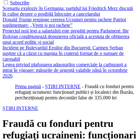
Subscribe
Scenariu exploziv în Germania: partidul lui Friedrich Merz discută
în culise despre o posibilă înlocuire a cancelarului
Donald Trump respinge cererea Ucrainei pentru rachete Patriot
suplimentare: „Vrem și noi rachete”
Proiectul noii legi a salarizării este pregătit pentru Parlament: Ilie
Bolojan condiționează depunerea oficială a acestuia de obținerea
unui acord politic și social
Incident pe Bulevardul Eroilor din București: Carmen Șerban
susține că a căzut cu mașina în craterul format de o surpare de
carosabil
Legea privind plafonarea adaosurilor comerciale la carburanți a
intrat în vigoare: măsurile de urgență valabile până în octombrie
2026
Prima pagină
-
ȘTIRI INTERNE
-
Fraudă cu fonduri pentru
refugiați ucraineni: funcționari publici și localnici din Buzău,
percheziționați pentru decontări false de 335.000 lei
ȘTIRI INTERNE
Fraudă cu fonduri pentru
refugiați ucraineni: funcționari