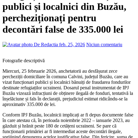
publici și localnici din Buzău,
percheziționați pentru
decontări false de 335.000 lei
De Redactia
feb. 25, 2026
Niciun comentariu
Fotografie descriptivă
Miercuri, 25 februarie 2026, anchetatorii au desfășurat zece
percheziții domiciliare în comuna Calvini, județul Buzău, care au
vizat funcționari publici și localnici bănuiți de fraudarea fondurilor
destinate refugiaților ucraineni. Dosarul penal instrumentat de IPJ
Buzău vizează infracțiuni de obținere ilegală de fonduri, tentativă la
înșelăciune și fals în declarații, prejudiciul estimat ridicându-se la
aproximativ 335.000 de lei.
Conform IPJ Buzău, localnicii implicați ar fi depus documente false
în care atestau că, în perioada noiembrie 2022 – ianuarie 2023, au
găzduit și hrănit peste 180 de cetățeni ucraineni. Se pare că
funcționarii primăriei ar fi intermediat aceste decontări ilegale,
sprijinind depunerea actelor justificative false. Din fericire, suma de