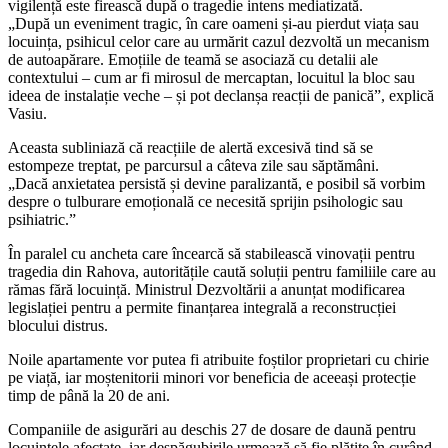
vigilență este firească după o tragedie intens mediatizată.
„După un eveniment tragic, în care oameni și-au pierdut viața sau
locuința, psihicul celor care au urmărit cazul dezvoltă un mecanism
de autoapărare. Emoțiile de teamă se asociază cu detalii ale
contextului – cum ar fi mirosul de mercaptan, locuitul la bloc sau
ideea de instalație veche – și pot declanșa reacții de panică”, explică
Vasiu.
Aceasta subliniază că reacțiile de alertă excesivă tind să se
estompeze treptat, pe parcursul a câteva zile sau săptămâni.
„Dacă anxietatea persistă și devine paralizantă, e posibil să vorbim
despre o tulburare emoțională ce necesită sprijin psihologic sau
psihiatric.”
În paralel cu ancheta care încearcă să stabilească vinovații pentru
tragedia din Rahova, autoritățile caută soluții pentru familiile care au
rămas fără locuință. Ministrul Dezvoltării a anunțat modificarea
legislației pentru a permite finanțarea integrală a reconstrucției
blocului distrus.
Noile apartamente vor putea fi atribuite foștilor proprietari cu chirie
pe viață, iar moștenitorii minori vor beneficia de aceeași protecție
timp de până la 20 de ani.
Companiile de asigurări au deschis 27 de dosare de daună pentru
locuințele afectate, iar despăgubirile urmează să fie plătite în curând.