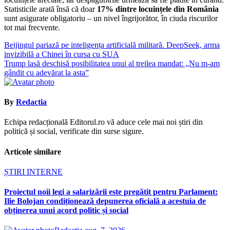
Statisticile arată însă că doar
17% dintre locuințele din România
sunt asigurate obligatoriu – un nivel îngrijorător, în ciuda riscurilor
tot mai frecvente.
Navigare
Beijingul pariază pe inteligența artificială militară. DeepSeek, arma
invizibilă a Chinei în cursa cu SUA
în
Trump lasă deschisă posibilitatea unui al treilea mandat: „Nu m-am
articole
gândit cu adevărat la asta”
By
Redactia
Echipa redacțională Editorul.ro vă aduce cele mai noi știri din
politică și social, verificate din surse sigure.
Articole similare
ȘTIRI INTERNE
Proiectul noii legi a salarizării este pregătit pentru Parlament:
Ilie Bolojan condiționează depunerea oficială a acestuia de
obținerea unui acord politic și social