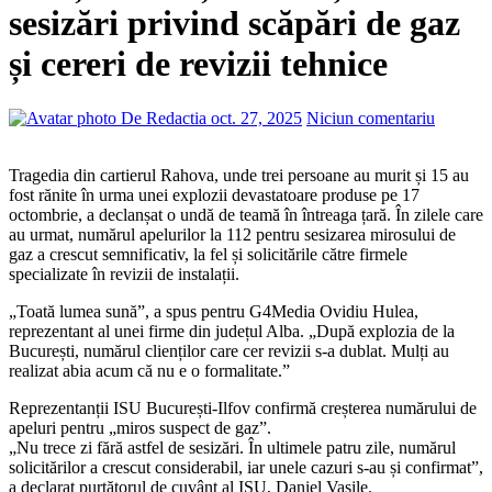
sesizări privind scăpări de gaz
și cereri de revizii tehnice
De Redactia
oct. 27, 2025
Niciun comentariu
Tragedia din cartierul Rahova, unde trei persoane au murit și 15 au
fost rănite în urma unei explozii devastatoare produse pe 17
octombrie, a declanșat o undă de teamă în întreaga țară. În zilele care
au urmat, numărul apelurilor la 112 pentru sesizarea mirosului de
gaz a crescut semnificativ, la fel și solicitările către firmele
specializate în revizii de instalații.
„Toată lumea sună”, a spus pentru G4Media Ovidiu Hulea,
reprezentant al unei firme din județul Alba. „După explozia de la
București, numărul clienților care cer revizii s-a dublat. Mulți au
realizat abia acum că nu e o formalitate.”
Reprezentanții ISU București-Ilfov confirmă creșterea numărului de
apeluri pentru „miros suspect de gaz”.
„Nu trece zi fără astfel de sesizări. În ultimele patru zile, numărul
solicitărilor a crescut considerabil, iar unele cazuri s-au și confirmat”,
a declarat purtătorul de cuvânt al ISU, Daniel Vasile.