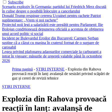
Subscribe
Scenariu exploziv în Germania: partidul lui Friedrich Merz discută
în culise despre o posibilă înlocuire a cancelarului
Donald Trump respinge cererea Ucrainei pentru rachete Patriot
suplimentare: „Vrem și noi rachete”
Proiectul noii legi a salarizării este pregătit pentru Parlament: Ilie
Bolojan condiționează depunerea oficială a acestuia de obținerea
unui acord politic și social
Incident pe Bulevardul Eroilor din București: Carmen Șerban
susține că a căzut cu mașina în craterul format de o surpare de
carosabil
Legea privind plafonarea adaosurilor comerciale la carburanți a
intrat în vigoare: măsurile de urgență valabile până în octombrie
2026
Prima pagină
-
ȘTIRI INTERNE
-
Explozia din Rahova
provoacă reacții în lanț: avalanșă de sesizări privind scăpări de
gaz și cereri de revizii tehnice
ȘTIRI INTERNE
Explozia din Rahova provoacă
reacții în lanț: avalanșă de