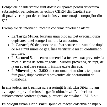
Echipajele de intervenție sunt dotate cu aparate pentru detectarea
substanțelor periculoase, iar echipa CBRN din Capitală are
dispozitive care pot determina inclusiv concentrația compușilor din
gaz.
Exemplele de intervenții recente confirmă nivelul de alertă:
La
Târgu Mureș
, locatarii unui bloc au fost evacuați după
depistarea unei scurgeri minore la un contor.
În
Caracal
, 60 de persoane au fost scoase dintr-un bloc după
ce s-a simțit miros de gaz, însă verificările nu au confirmat o
scurgere.
În
Sectorul 5
, un centru comercial a fost evacuat preventiv, la
mică distanță de zona tragediei. Mirosul provenea, de fapt, de
la un aparat care separa grăsimile uzate din apă.
În
Mioveni
, peste 3.600 de consumatori au rămas temporar
fără gaze, după verificări preventive ale operatorului de
distribuție.
În alte județe, însă, panica nu s-a resimțit la fel. „La Sibiu, nu am
avut apeluri privind miros de gaz în ultimele zile”, a declarat
sublocotenent Andreea Ștefan, purtătorul de cuvânt al ISU Sibiu.
Psihologul sibian
Oana Vasiu
spune că reacția colectivă de hiper-