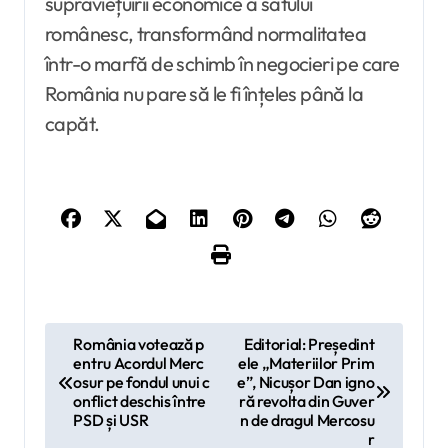
supraviețuirii economice a satului
românesc, transformând normalitatea
într-o marfă de schimb în negocieri pe care
România nu pare să le fi înțeles până la
capăt.
N
România votează p
Editorial: Președint
entru Acordul Merc
ele „Materiilor Prim
a
osur pe fondul unui c
e”, Nicușor Dan igno
v
onflict deschis între
ră revolta din Guver
PSD și USR
n de dragul Mercosu
i
r