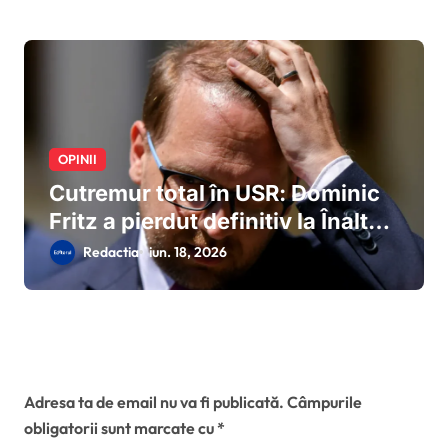
Cotroceni
OPINII
Cutremur total în USR: Dominic
Fritz a pierdut definitiv la Înalta
Curte procesul cu ANI, este
Redactia
iun. 18, 2026
declarat incompatibil și își
pierde mandatul de primar al
Timișoarei
Lasă un răspuns
Adresa ta de email nu va fi publicată.
Câmpurile
obligatorii sunt marcate cu
*