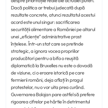
despre prioritățile reale ale actualei puteri.
Dacă politica ar trebui judecată după
rezultate concrete, atunci rezultatul acestui
acord este unul singur: sacrificarea
securității alimentare a României pe altarul
unei „eficiențe” administrative prost
înțelese. Într-un stat care se pretinde
strategic, a ignora vocea propriilor
producători pentru a bifa o reușită
diplomatică la Bruxelles nu este o dovadă
de viziune, ci o eroare istorică pe care
fermierii români, deja aflați în pragul
protestelor, nu o vor uita prea curând.
Guvernarea Bolojan pare astfel să prefere
rigoarea cifrelor pe hârtie în detrimentul