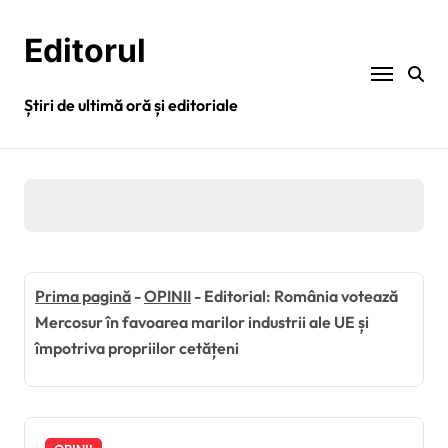
Sari
la
Editorul
conținut
Știri de ultimă oră și editoriale
Prima pagină
-
OPINII
-
Editorial: România votează
Mercosur în favoarea marilor industrii ale UE și
împotriva propriilor cetățeni