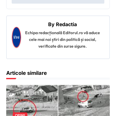
g
a
r
By
Redactia
e
Echipa redacțională Editorul.ro vă aduce
î
cele mai noi știri din politică și social,
verificate din surse sigure.
n
a
r
Articole similare
t
i
c
o
l
OPINII