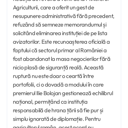
Agriculturii, care a oferit un gest de
nesupunere administrativă fără precedent,
refuzând să semneze memorandumul și
solicitând eliminarea instituției de pe lista
avizatorilor. Este recunoașterea oficială a
faptului că sectorul primar al României a
fost abandonat la masa negocierilor fără
nicio plasă de siguranță reală. Această
ruptură nu este doar o ceartă între
portofolii, ci o dovadă a modului în care
premierul Ilie Bolojan gestionează echilibrul
național, permițând ca instituția
responsabilă de hrana țării să fie pur și
simplu ignorată de diplomație. Pentru
agricultorul român, acest acord nu