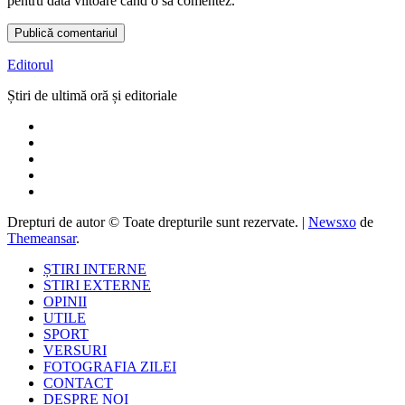
pentru data viitoare când o să comentez.
Editorul
Știri de ultimă oră și editoriale
Drepturi de autor © Toate drepturile sunt rezervate.
|
Newsxo
de
Themeansar
.
ȘTIRI INTERNE
STIRI EXTERNE
OPINII
UTILE
SPORT
VERSURI
FOTOGRAFIA ZILEI
CONTACT
DESPRE NOI