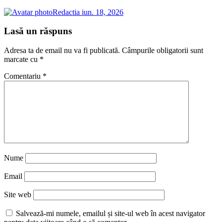
Redactia
iun. 18, 2026
Lasă un răspuns
Adresa ta de email nu va fi publicată.
Câmpurile obligatorii sunt
marcate cu
*
Comentariu
*
Nume
Email
Site web
Salvează-mi numele, emailul și site-ul web în acest navigator