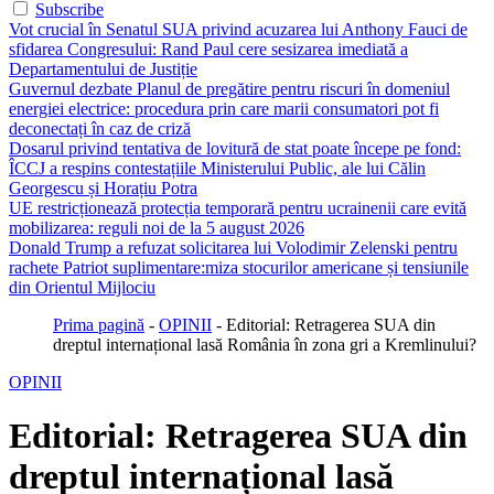
Subscribe
Vot crucial în Senatul SUA privind acuzarea lui Anthony Fauci de
sfidarea Congresului: Rand Paul cere sesizarea imediată a
Departamentului de Justiție
Guvernul dezbate Planul de pregătire pentru riscuri în domeniul
energiei electrice: procedura prin care marii consumatori pot fi
deconectați în caz de criză
Dosarul privind tentativa de lovitură de stat poate începe pe fond:
ÎCCJ a respins contestațiile Ministerului Public, ale lui Călin
Georgescu și Horațiu Potra
UE restricționează protecția temporară pentru ucrainenii care evită
mobilizarea: reguli noi de la 5 august 2026
Donald Trump a refuzat solicitarea lui Volodimir Zelenski pentru
rachete Patriot suplimentare:miza stocurilor americane și tensiunile
din Orientul Mijlociu
Prima pagină
-
OPINII
-
Editorial: Retragerea SUA din
dreptul internațional lasă România în zona gri a Kremlinului?
OPINII
Editorial: Retragerea SUA din
dreptul internațional lasă