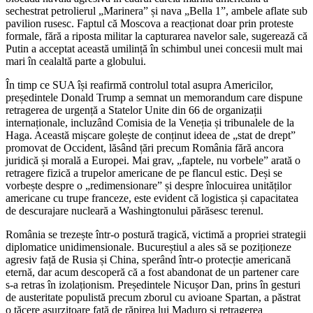
sechestrat petrolierul „Marinera” și nava „Bella 1”, ambele aflate sub
pavilion rusesc. Faptul că Moscova a reacționat doar prin proteste
formale, fără a riposta militar la capturarea navelor sale, sugerează că
Putin a acceptat această umilință în schimbul unei concesii mult mai
mari în cealaltă parte a globului.
În timp ce SUA își reafirmă controlul total asupra Americilor,
președintele Donald Trump a semnat un memorandum care dispune
retragerea de urgență a Statelor Unite din 66 de organizații
internaționale, incluzând Comisia de la Veneția și tribunalele de la
Haga. Această mișcare golește de conținut ideea de „stat de drept”
promovat de Occident, lăsând țări precum România fără ancora
juridică și morală a Europei. Mai grav, „faptele, nu vorbele” arată o
retragere fizică a trupelor americane de pe flancul estic. Deși se
vorbește despre o „redimensionare” și despre înlocuirea unităților
americane cu trupe franceze, este evident că logistica și capacitatea
de descurajare nucleară a Washingtonului părăsesc terenul.
România se trezește într-o postură tragică, victimă a propriei strategii
diplomatice unidimensionale. Bucureștiul a ales să se poziționeze
agresiv față de Rusia și China, sperând într-o protecție americană
eternă, dar acum descoperă că a fost abandonat de un partener care
s-a retras în izolaționism. Președintele Nicușor Dan, prins în gesturi
de austeritate populistă precum zborul cu avioane Spartan, a păstrat
o tăcere asurzitoare față de răpirea lui Maduro și retragerea