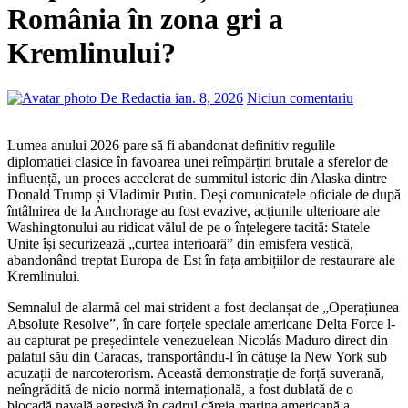
România în zona gri a
Kremlinului?
De Redactia
ian. 8, 2026
Niciun comentariu
Lumea anului 2026 pare să fi abandonat definitiv regulile
diplomației clasice în favoarea unei reîmpărțiri brutale a sferelor de
influență, un proces accelerat de summitul istoric din Alaska dintre
Donald Trump și Vladimir Putin. Deși comunicatele oficiale de după
întâlnirea de la Anchorage au fost evazive, acțiunile ulterioare ale
Washingtonului au ridicat vălul de pe o înțelegere tacită: Statele
Unite își securizează „curtea interioară” din emisfera vestică,
abandonând treptat Europa de Est în fața ambițiilor de restaurare ale
Kremlinului.
Semnalul de alarmă cel mai strident a fost declanșat de „Operațiunea
Absolute Resolve”, în care forțele speciale americane Delta Force l-
au capturat pe președintele venezuelean Nicolás Maduro direct din
palatul său din Caracas, transportându-l în cătușe la New York sub
acuzații de narcoterorism. Această demonstrație de forță suverană,
neîngrădită de nicio normă internațională, a fost dublată de o
blocadă navală agresivă în cadrul căreia marina americană a