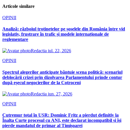
Articole similare
OPINII
Analiză: războiul trotinetelor pe șoselele din România între vid
legislativ, frustrare în trafic și modele internaționale de
reglementare
Redactia
iul. 22, 2026
OPINII
Spectrul alegerilor anticipate bântuie scena politică: scenariul
deblocării crizei prin dizolvarea Parlamentului prinde contur
după eșecul negocierilor de la Cotroceni
Redactia
iun. 27, 2026
OPINII
Cutremur total în USR: Dominic Fritz a pierdut definitiv la
Înalta Curte procesul cu ANI, este declarat incompatibil și își
pierde mandatul de primar al Timișoarei