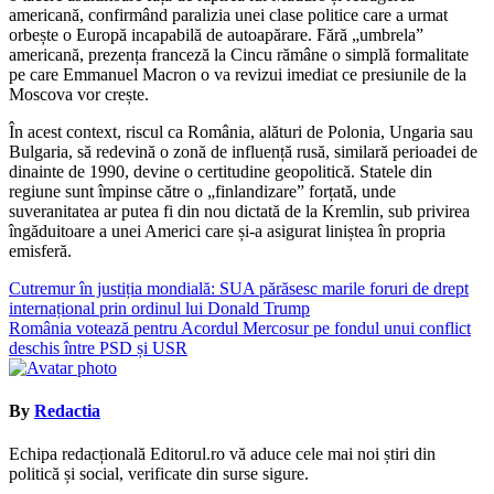
americană, confirmând paralizia unei clase politice care a urmat
orbește o Europă incapabilă de autoapărare. Fără „umbrela”
americană, prezența franceză la Cincu rămâne o simplă formalitate
pe care Emmanuel Macron o va revizui imediat ce presiunile de la
Moscova vor crește.
În acest context, riscul ca România, alături de Polonia, Ungaria sau
Bulgaria, să redevină o zonă de influență rusă, similară perioadei de
dinainte de 1990, devine o certitudine geopolitică. Statele din
regiune sunt împinse către o „finlandizare” forțată, unde
suveranitatea ar putea fi din nou dictată de la Kremlin, sub privirea
îngăduitoare a unei Americi care și-a asigurat liniștea în propria
emisferă.
Navigare
Cutremur în justiția mondială: SUA părăsesc marile foruri de drept
internațional prin ordinul lui Donald Trump
în
România votează pentru Acordul Mercosur pe fondul unui conflict
articole
deschis între PSD și USR
By
Redactia
Echipa redacțională Editorul.ro vă aduce cele mai noi știri din
politică și social, verificate din surse sigure.