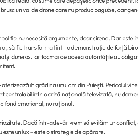
lică reală, cu sume care depășesc orice precedent. Ia
e brusc un val de drone care nu produc pagube, dar gen
politic: nu necesită argumente, doar sirene. Dar este i
l, să fie transformat într-o demonstrație de forță biro
eal și dureros, iar tocmai de aceea autoritățile au oblig
mitent.
aterizează în grădina unui om din Puiești. Pericolul vine
 controlabil într-o criză națională televizată, nu demonst
pe fond emoțional, nu rațional.
iozitate. Dacă într-adevăr vrem să evităm un conflict, a
nu este un lux – este o strategie de apărare.