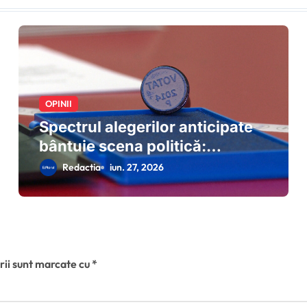
OPINII
Spectrul alegerilor anticipate
bântuie scena politică:
scenariul deblocării crizei prin
Redactia
iun. 27, 2026
dizolvarea Parlamentului
prinde contur după eșecul
negocierilor de la Cotroceni
rii sunt marcate cu
*