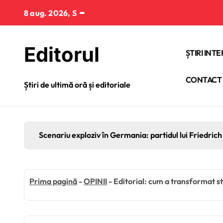
Sari
8 aug. 2026, S
la
conținut
Editorul
ȘTIRI INT
CONTACT
Știri de ultimă oră și editoriale
Scenariu exploziv în Germania: partidul lui Friedrich 
Prima pagină
-
OPINII
-
Editorial: cum a transformat sta