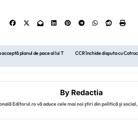
acceptă planul de pace al lui T
CCR închide disputa cu Cotro
By
Redactia
ală Editorul.ro vă aduce cele mai noi știri din politică și social,