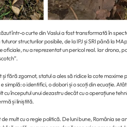
tuturor structurilor posibile, de la IPJ și SRI până la MA
e oficiale, nu a reprezentat un pericol real. Iar drona, p
 scotch”.
ist și fără zgomot, statul a ales să ridice la cote maxim
 simplă: o identifici, o dobori și o scoți din ecuație. A
t cu începutul unui dezastru decât cu o operațiune te
mă și liniștită.
e mult cu o regie politică. De luni bune, România se 