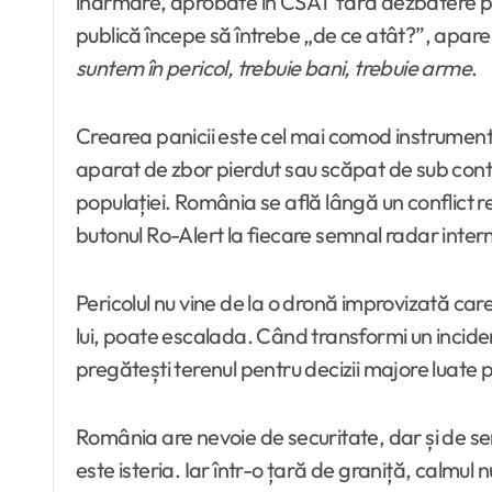
înarmare, aprobate în CSAT fără dezbatere pub
publică începe să întrebe „de ce atât?”, apar
suntem în pericol, trebuie bani, trebuie arme
.
Crearea panicii este cel mai comod instrument 
aparat de zbor pierdut sau scăpat de sub contro
populației. România se află lângă un conflict r
butonul Ro-Alert la fiecare semnal radar inter
Pericolul nu vine de la o dronă improvizată care 
lui, poate escalada. Când transformi un incident
pregătești terenul pentru decizii majore luate 
România are nevoie de securitate, dar și de ser
este isteria. Iar într-o țară de graniță, calmul 