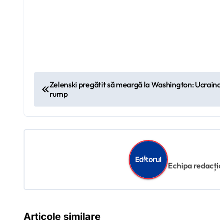
N
Zelenski pregătit să meargă la Washington: Ucraina 
rump
a
v
i
g
Echipa redacțion
a
r
Articole similare