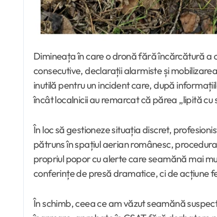
Dimineața în care o dronă fără încărcătură a căzut într-o curte din Vaslui a fost transformată în spectacol național de panică. Ro-Alert-uri
consecutive, declarații alarmiste și mobilizarea 
inutilă pentru un incident care, după informațiil
încât localnicii au remarcat că părea „lipită cu
În loc să gestioneze situația discret, profesion
pătruns în spațiul aerian românesc, procedura e
propriul popor cu alerte care seamănă mai mul
conferințe de presă dramatice, ci de acțiune fer
În schimb, ceea ce am văzut seamănă suspect d