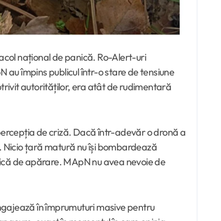
pN au împins publicul într-o stare de tensiune
otrivit autorităților, era atât de rudimentară
e percepția de criză. Dacă într-adevăr o dronă a
tât. Nicio țară matură nu își bombardează
hnică de apărare. MApN nu avea nevoie de
angajează în împrumuturi masive pentru