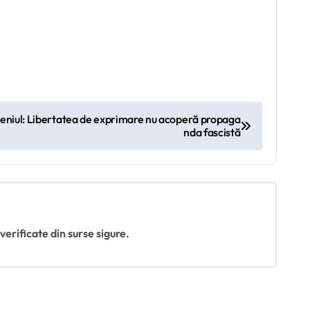
ceniul: Libertatea de exprimare nu acoperă propaga
nda fascistă
 verificate din surse sigure.