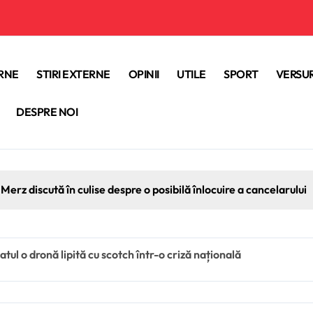
ERNE
STIRI EXTERNE
OPINII
UTILE
SPORT
VERSUR
DESPRE NOI
Merz discută în culise despre o posibilă înlocuire a cancelarului
tul o dronă lipită cu scotch într-o criză națională