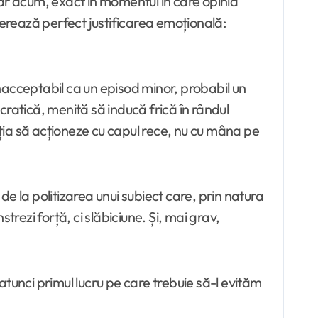
r acum, exact în momentul în care opinia
erează perfect justificarea emoțională:
nacceptabil ca un episod minor, probabil un
cratică, menită să inducă frică în rândul
ația să acționeze cu capul rece, nu cu mâna pe
 de la politizarea unui subiect care, prin natura
rezi forță, ci slăbiciune. Și, mai grav,
tunci primul lucru pe care trebuie să-l evităm