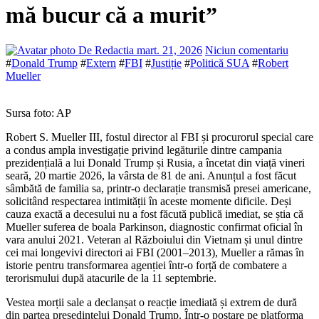
mă bucur că a murit”
De Redactia
mart. 21, 2026
Niciun comentariu
#
Donald Trump
#
Extern
#
FBI
#
Justiție
#
Politică SUA
#
Robert
Mueller
Sursa foto: AP
Robert S. Mueller III, fostul director al FBI și procurorul special care
a condus ampla investigație privind legăturile dintre campania
prezidențială a lui Donald Trump și Rusia, a încetat din viață vineri
seară, 20 martie 2026, la vârsta de 81 de ani. Anunțul a fost făcut
sâmbătă de familia sa, printr-o declarație transmisă presei americane,
solicitând respectarea intimității în aceste momente dificile. Deși
cauza exactă a decesului nu a fost făcută publică imediat, se știa că
Mueller suferea de boala Parkinson, diagnostic confirmat oficial în
vara anului 2021. Veteran al Războiului din Vietnam și unul dintre
cei mai longevivi directori ai FBI (2001–2013), Mueller a rămas în
istorie pentru transformarea agenției într-o forță de combatere a
terorismului după atacurile de la 11 septembrie.
Vestea morții sale a declanșat o reacție imediată și extrem de dură
din partea președintelui Donald Trump. Într-o postare pe platforma