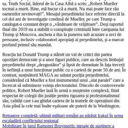
sa, Truth Social, liderul de la Casa Albă a scris: „Robert Mueller
tocmai a murit. Bine, mă bucur că a murit. Nu mai poate face rău
oamenilor nevinovați!”. Mesajul președintelui face referire directă la
cei doi ani de investigație condusă de Mueller, pe care Trump a
catalogat-o constant drept o „vânătoare de vrăjitoare”. Deși raportul
final din 2019 nu a stabilit o conspirație criminală între campania lui
Trump și Moscova, ancheta a dus la punerea sub acuzare a zeci de
persoane, inclusiv colaboratori apropiați ai președintelui, și a marcat
profund primul său mandat.
Reacția lui Donald Trump a stârnit un val de critici din partea
opoziției democrate și a unor figuri publice, care au descris limbajul
președintelui drept „dezgustător” și lipsit de demnitate în fața trecerii
în neființă a unui funcționar public cu o carieră de peste 50 de ani. În
contrast, susținătorii MAGA au salutat poziția președintelui,
considerând că Mueller a fost instrumentul unui „stat paralel” care a
încercat să submineze voința electoratului. Dincolo de controversele
politice, Robert Mueller lasă în urmă o moștenire complexă, fiind
respectat de colegii din justiție pentru rigoarea și profesionalismul
său, calități care i-au ghidat cariera de la teatrele de operațiuni din
Asia până la cele mai înalte eșaloane ale puterii de la Washington.
Navigare
Retragere completă: ultimii militari români au părăsit Irakul în urma
escaladării conflictului regional
în
Mobilizare în jurul Ramonei Bruynseels: mesaje de susținere a