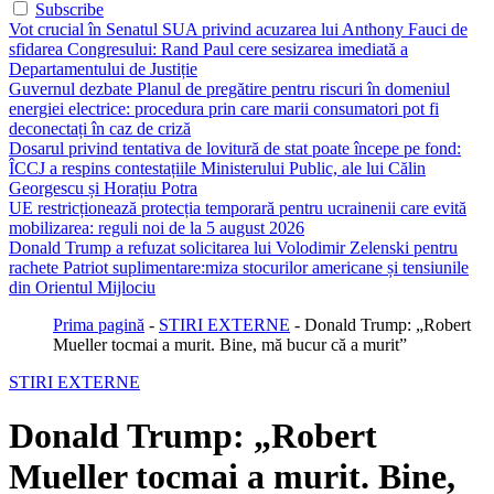
Subscribe
Vot crucial în Senatul SUA privind acuzarea lui Anthony Fauci de
sfidarea Congresului: Rand Paul cere sesizarea imediată a
Departamentului de Justiție
Guvernul dezbate Planul de pregătire pentru riscuri în domeniul
energiei electrice: procedura prin care marii consumatori pot fi
deconectați în caz de criză
Dosarul privind tentativa de lovitură de stat poate începe pe fond:
ÎCCJ a respins contestațiile Ministerului Public, ale lui Călin
Georgescu și Horațiu Potra
UE restricționează protecția temporară pentru ucrainenii care evită
mobilizarea: reguli noi de la 5 august 2026
Donald Trump a refuzat solicitarea lui Volodimir Zelenski pentru
rachete Patriot suplimentare:miza stocurilor americane și tensiunile
din Orientul Mijlociu
Prima pagină
-
STIRI EXTERNE
-
Donald Trump: „Robert
Mueller tocmai a murit. Bine, mă bucur că a murit”
STIRI EXTERNE
Donald Trump: „Robert
Mueller tocmai a murit. Bine,