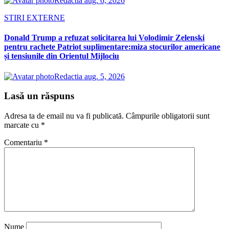
Redactia
aug. 6, 2026
STIRI EXTERNE
Donald Trump a refuzat solicitarea lui Volodimir Zelenski
pentru rachete Patriot suplimentare:miza stocurilor americane
și tensiunile din Orientul Mijlociu
Redactia
aug. 5, 2026
Lasă un răspuns
Adresa ta de email nu va fi publicată.
Câmpurile obligatorii sunt
marcate cu
*
Comentariu
*
Nume