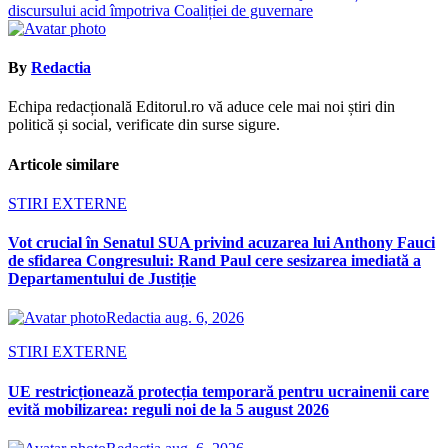
articole
discursului acid împotriva Coaliției de guvernare
By
Redactia
Echipa redacțională Editorul.ro vă aduce cele mai noi știri din
politică și social, verificate din surse sigure.
Articole similare
STIRI EXTERNE
Vot crucial în Senatul SUA privind acuzarea lui Anthony Fauci
de sfidarea Congresului: Rand Paul cere sesizarea imediată a
Departamentului de Justiție
Redactia
aug. 6, 2026
STIRI EXTERNE
UE restricționează protecția temporară pentru ucrainenii care
evită mobilizarea: reguli noi de la 5 august 2026